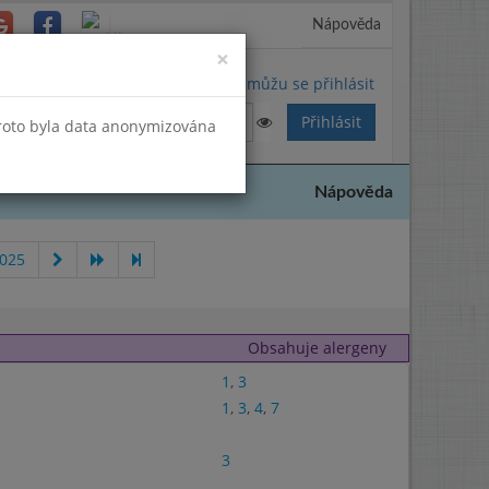
Nápověda
Close
×
Nemůžu se přihlásit
Proto byla data anonymizována
Nápověda
2025
Obsahuje alergeny
1
,
3
1
,
3
,
4
,
7
3