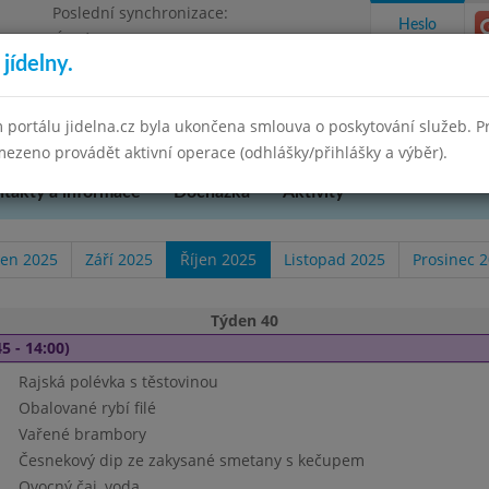
Poslední synchronizace:
Heslo
Úterý 12.5.2026 8:35
jídelny.
 portálu jidelna.cz byla ukončena smlouva o poskytování služeb. 
ezeno provádět aktivní operace (odhlášky/přihlášky a výběr).
takty a informace
Docházka
Aktivity
en 2025
Září 2025
Říjen 2025
Listopad 2025
Prosinec 
Týden 40
5 - 14:00)
Rajská polévka s těstovinou
Obalované rybí filé
Vařené brambory
Česnekový dip ze zakysané smetany s kečupem
Ovocný čaj, voda