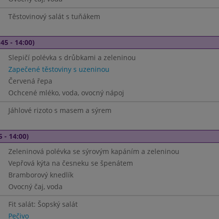
Těstovinový salát s tuňákem
45 - 14:00)
Slepičí polévka s drůbkami a zeleninou
Zapečené těstoviny s uzeninou
Červená řepa
Ochcené mléko, voda, ovocný nápoj
Jáhlové rizoto s masem a sýrem
5 - 14:00)
Zeleninová polévka se sýrovým kapáním a zeleninou
Vepřová kýta na česneku se špenátem
Bramborový knedlík
Ovocný čaj, voda
Fit salát: Šopský salát
Pečivo