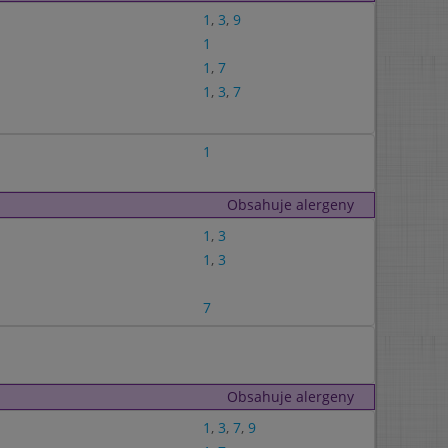
1
,
3
,
9
1
1
,
7
1
,
3
,
7
1
Obsahuje alergeny
1
,
3
1
,
3
7
Obsahuje alergeny
1
,
3
,
7
,
9