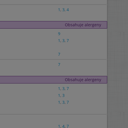
1
,
3
,
4
Obsahuje alergeny
9
1
,
3
,
7
7
7
Obsahuje alergeny
1
,
3
,
7
1
,
3
1
,
3
,
7
1
,
4
,
7