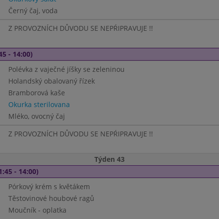
Černý čaj, voda
Z PROVOZNÍCH DŮVODU SE NEPŔIPRAVUJE !!
45 - 14:00)
Polévka z vaječné jíšky se zeleninou
Holandský obalovaný řízek
Bramborová kaše
Okurka sterilovana
Mléko, ovocný čaj
Z PROVOZNÍCH DŮVODU SE NEPŔIPRAVUJE !!
Týden 43
1:45 - 14:00)
Pórkový krém s květákem
Těstovinové houbové ragů
Moučník - oplatka