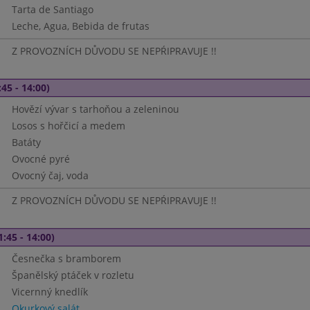
Tarta de Santiago
Leche, Agua, Bebida de frutas
Z PROVOZNÍCH DŮVODU SE NEPŔIPRAVUJE !!
45 - 14:00)
Hovězí vývar s tarhoňou a zeleninou
Losos s hořčicí a medem
Batáty
Ovocné pyré
Ovocný čaj, voda
Z PROVOZNÍCH DŮVODU SE NEPŔIPRAVUJE !!
1:45 - 14:00)
Česnečka s bramborem
Španělský ptáček v rozletu
Vicernný knedlík
Okurkový salát