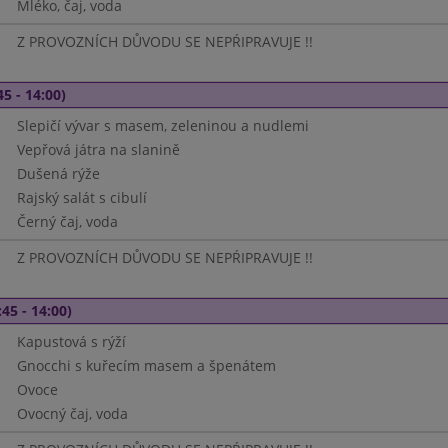
Mléko, čaj, voda
Z PROVOZNÍCH DŮVODU SE NEPŔIPRAVUJE !!
45 - 14:00)
Slepičí vývar s masem, zeleninou a nudlemi
Vepřová játra na slanině
Dušená rýže
Rajský salát s cibulí
Černý čaj, voda
Z PROVOZNÍCH DŮVODU SE NEPŔIPRAVUJE !!
45 - 14:00)
Kapustová s rýží
Gnocchi s kuřecím masem a špenátem
Ovoce
Ovocný čaj, voda