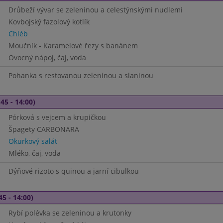
Drůbeží vývar se zeleninou a celestýnskými nudlemi
Kovbojský fazolový kotlík
Chléb
Moučník - Karamelové řezy s banánem
Ovocný nápoj, čaj, voda
Pohanka s restovanou zeleninou a slaninou
45 - 14:00)
Pórková s vejcem a krupičkou
Špagety CARBONARA
Okurkový salát
Mléko, čaj, voda
Dýňové rizoto s quinou a jarní cibulkou
45 - 14:00)
Rybí polévka se zeleninou a krutonky