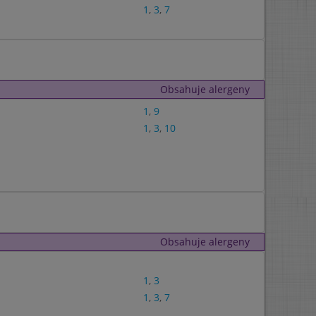
1
,
3
,
7
Obsahuje alergeny
1
,
9
1
,
3
,
10
Obsahuje alergeny
1
,
3
1
,
3
,
7