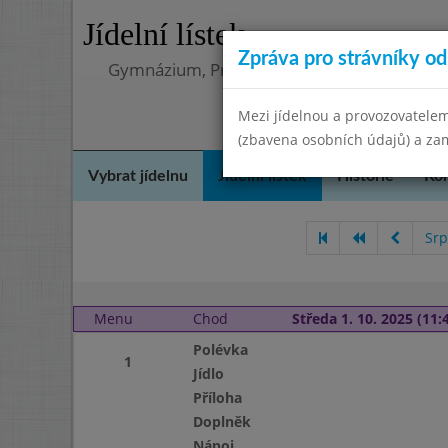
Jídelní lístek
Zpráva pro strávníky od 
Gymnázium, Praha 4, Budějovická 680
Mezi jídelnou a provozovatelem
(zbavena osobních údajů) a zam
Vybrat jídelnu
Jídelní lístek
Historie
Kon
Srp
Menu
Chod
Středa 1. 10. 2025 (11:4
Polévka
1
Jídlo
Příloha
Doplněk
Nápoj