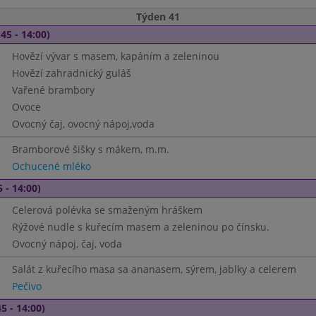
Týden 41
45 - 14:00)
Hovězí vývar s masem, kapáním a zeleninou
Hovězí zahradnický guláš
Vařené brambory
Ovoce
Ovocný čaj, ovocný nápoj,voda
Bramborové šišky s mákem, m.m.
Ochucené mléko
 - 14:00)
Celerová polévka se smaženým hráškem
Rýžové nudle s kuřecím masem a zeleninou po čínsku.
Ovocný nápoj, čaj, voda
Salát z kuřecího masa sa ananasem, sýrem, jablky a celerem
Pečivo
5 - 14:00)