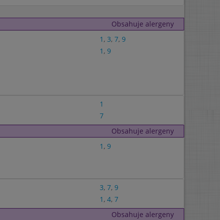
Obsahuje alergeny
1
,
3
,
7
,
9
1
,
9
1
7
Obsahuje alergeny
1
,
9
3
,
7
,
9
1
,
4
,
7
Obsahuje alergeny