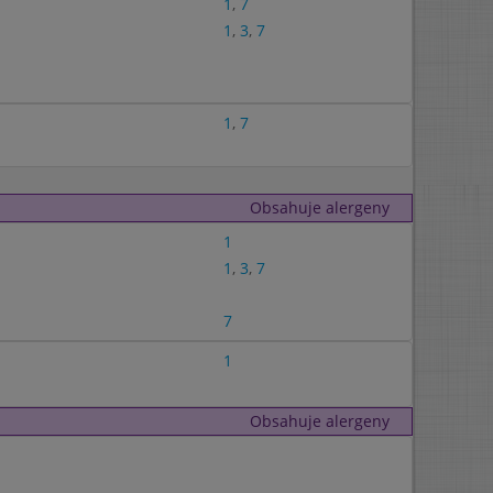
1
,
7
1
,
3
,
7
1
,
7
Obsahuje alergeny
1
1
,
3
,
7
7
1
Obsahuje alergeny