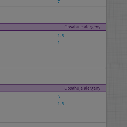
7
Obsahuje alergeny
1
,
3
1
Obsahuje alergeny
3
1
,
3