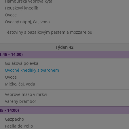
Hamburská vepřová kýta
Houskový knedlík
Ovoce
Ovocný nápoj, čaj, voda
Těstoviny s bazalkovým pestem a mozzarelou
Týden 42
1:45 - 14:00)
Gulášová polévka
Ovocné knedlíky s tvarohem
Ovoce
Mléko, čaj, voda
Vepřové maso v mrkvi
Vařený brambor
45 - 14:00)
Gazpacho
Paella de Pollo