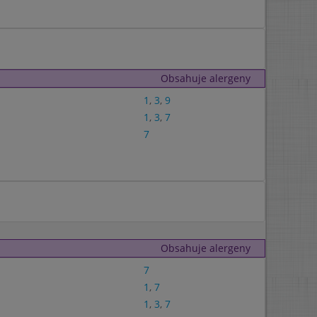
Obsahuje alergeny
1
,
3
,
9
1
,
3
,
7
7
Obsahuje alergeny
7
1
,
7
1
,
3
,
7