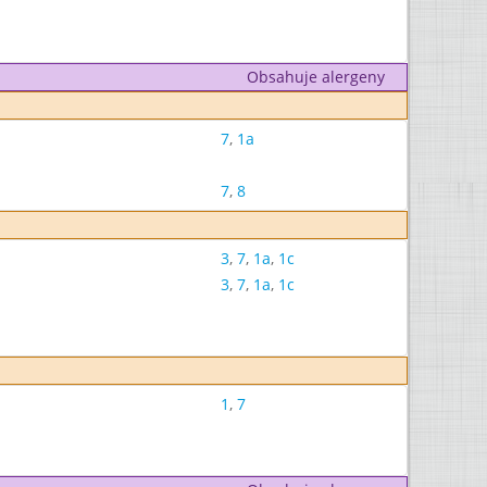
Obsahuje alergeny
7
,
1a
7
,
8
3
,
7
,
1a
,
1c
3
,
7
,
1a
,
1c
1
,
7