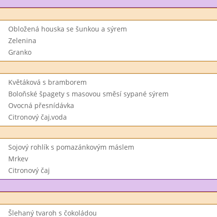
Obložená houska se šunkou a sýrem
Zelenina
Granko
Květáková s bramborem
Boloňské špagety s masovou směsí sypané sýrem
Ovocná přesnídávka
Citronový čaj,voda
Sojový rohlík s pomazánkovým máslem
Mrkev
Citronový čaj
Šlehaný tvaroh s čokoládou