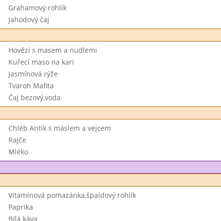
Grahamový rohlík
Jahodový čaj
Hovězí s masem a nudlemi
Kuřecí maso na kari
Jasmínová rýže
Tvaroh Mafita
Čaj bezový,voda
Chléb Antik s máslem a vejcem
Rajče
Mléko
Vitamínová pomazánka,špaldový rohlík
Paprika
Bílá káva