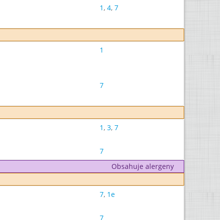
1
,
4
,
7
1
7
1
,
3
,
7
7
Obsahuje alergeny
7
,
1e
7