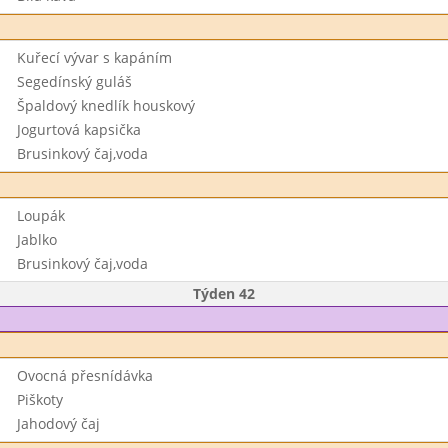
Kuřecí vývar s kapáním
Segedínský guláš
Špaldový knedlík houskový
Jogurtová kapsička
Brusinkový čaj,voda
Loupák
Jablko
Brusinkový čaj,voda
Týden 42
Ovocná přesnídávka
Piškoty
Jahodový čaj