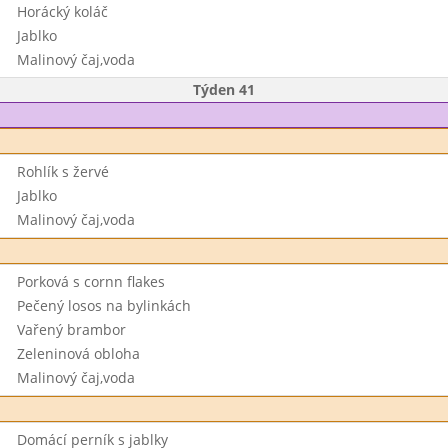
Horácký koláč
Jablko
Malinový čaj,voda
Týden 41
Rohlík s žervé
Jablko
Malinový čaj,voda
Porková s cornn flakes
Pečený losos na bylinkách
Vařený brambor
Zeleninová obloha
Malinový čaj,voda
Domácí perník s jablky