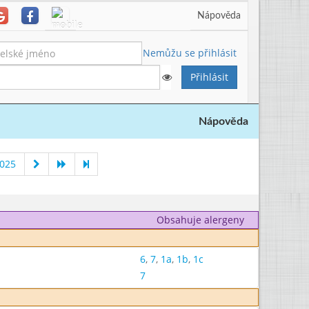
Nápověda
Nemůžu se přihlásit
Nápověda
2025
Obsahuje alergeny
6
,
7
,
1a
,
1b
,
1c
7