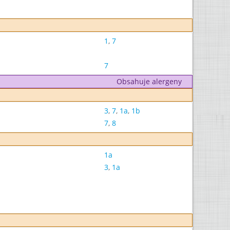
1
,
7
7
Obsahuje alergeny
3
,
7
,
1a
,
1b
7
,
8
1a
3
,
1a