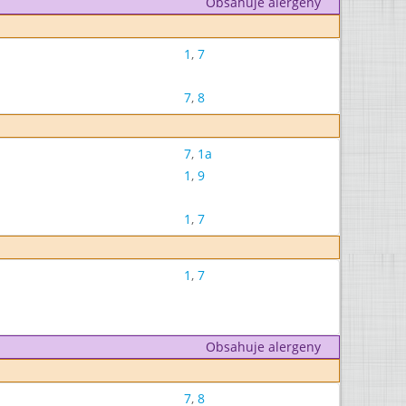
Obsahuje alergeny
1
,
7
7
,
8
7
,
1a
1
,
9
1
,
7
1
,
7
Obsahuje alergeny
7
,
8