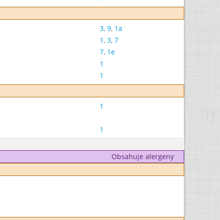
3
,
9
,
1a
1
,
3
,
7
7
,
1e
1
1
1
1
Obsahuje alergeny