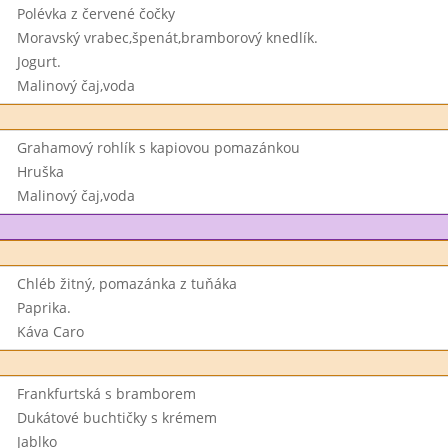
Polévka z červené čočky
Moravský vrabec,špenát,bramborový knedlík.
Jogurt.
Malinový čaj,voda
Grahamový rohlík s kapiovou pomazánkou
Hruška
Malinový čaj,voda
Chléb žitný, pomazánka z tuňáka
Paprika.
Káva Caro
Frankfurtská s bramborem
Dukátové buchtičky s krémem
Jablko