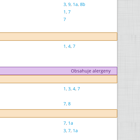
3
,
9
,
1a
,
8b
1
,
7
7
1
,
4
,
7
Obsahuje alergeny
1
,
3
,
4
,
7
7
,
8
7
,
1a
3
,
7
,
1a