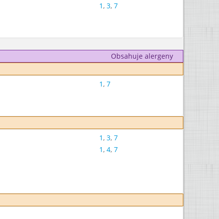
1
,
3
,
7
Obsahuje alergeny
1
,
7
1
,
3
,
7
1
,
4
,
7