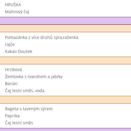
HRUŠKA
Malinový čaj
Pomazánka z více druhů sýra,raženka
rajče
Kakao Doušek
Hrstková
Žemlovka s tvarohem a jablky
Banán
Čaj lesní směs, voda
Bageta s taveným sýrem
Paprika
Čaj lesní směs