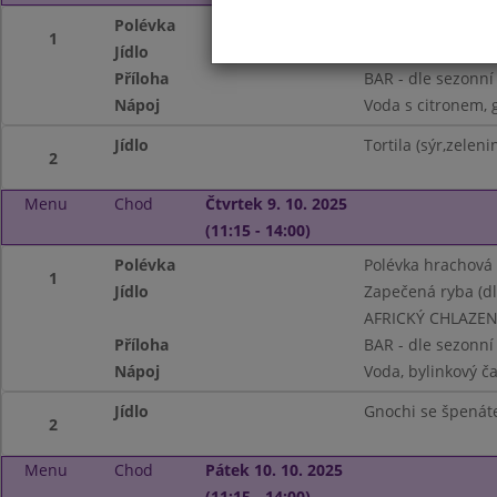
Polévka
Polévka z hlívy us
1
Jídlo
Krůtí maso na kar
Příloha
BAR - dle sezonní
Nápoj
Voda s citronem, 
Jídlo
Tortila (sýr,zeleni
2
Menu
Chod
Čtvrtek 9. 10. 2025
(11:15 - 14:00)
Polévka
Polévka hrachová
1
Jídlo
Zapečená ryba (dl
AFRICKÝ CHLAZEN
Příloha
BAR - dle sezonní
Nápoj
Voda, bylinkový č
Jídlo
Gnochi se špená
2
Menu
Chod
Pátek 10. 10. 2025
(11:15 - 14:00)