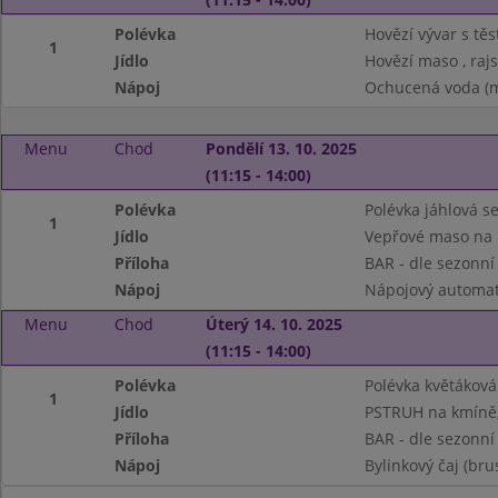
Polévka
Hovězí vývar s tě
1
Jídlo
Hovězí maso , raj
Nápoj
Ochucená voda (má
Menu
Chod
Pondělí 13. 10. 2025
(11:15 - 14:00)
Polévka
Polévka jáhlová s
1
Jídlo
Vepřové maso na k
Příloha
BAR - dle sezonní
Nápoj
Nápojový automat
Menu
Chod
Úterý 14. 10. 2025
(11:15 - 14:00)
Polévka
Polévka květáková 
1
Jídlo
PSTRUH na kmíně
Příloha
BAR - dle sezonní
Nápoj
Bylinkový čaj (bru