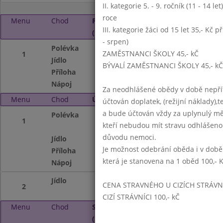
II. kategorie 5. - 9. ročník (11 - 14 l
roce
Menu
Chod
Pondělí 6. 10. 2025
III. kategorie žáci od 15 let 35,- Kč p
(11:15 - 14:00)
- srpen)
Polévka
Polévka brokolico
ZAMĚSTNANCI ŠKOLY 45,- kČ
1
Jídlo
Smažené karbenát
BÝVALÍ ZAMĚSTNANCI ŠKOLY 45,- kČ
Příloha
BAR - dle sezonní
Nápoj
Ochucená voda,(cit
Za neodhlášené obědy v době nepřít
Menu
Chod
Úterý 7. 10. 2025 (11:15 - 14:00)
účtován doplatek, (režijní náklady),t
a bude účtován vždy za uplynulý mě
Polévka
Boršč (kyselé zel
1
kteří nebudou mít stravu odhlášeno
maso)
důvodu nemoci.
Jídlo
Švestkové knedlí
Je možnost odebrání oběda i v době
Příloha
BAR - dle sezonní
která je stanovena na 1 oběd 100,- 
Nápoj
Ochucená voda (p
Jídlo
Bulgurové rizoto
CENA STRAVNÉHO U CIZÍCH STRÁVN
2
CIZÍ STRÁVNÍCI 100,- kČ
Menu
Chod
Středa 8. 10. 2025
(11:15 - 14:00)