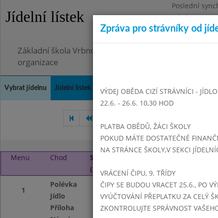
Poslední sync
Jídelní lístek
Pátek 26.6.202
Zpráva pro strávníky od jíd
Omezení obje
Základní škola Vrbno pod Pradědem, okres Bruntál, 
organizace
Vybrat jídelnu
Jídelní lístek
Historie
Kontakty a informace
Doch
VÝDEJ OBĚDA CIZÍ STRÁVNÍCI - JÍDL
22.6. - 26.6. 10,30 HOD
Srpen 2025
Září 2025
Ř
PLATBA OBĚDŮ, ŽÁCI ŠKOLY
POKUD MÁTE DOSTATEČNÉ FINANČNÍ
NA STRÁNCE ŠKOLY,V SEKCI JÍDELNÍ
Menu
Chod
Středa 1. 10. 2025
(11:15 - 14:00)
VRÁCENÍ ČIPU, 9. TŘÍDY
Polévka
Zeleninová s kok
ČIPY SE BUDOU VRACET 25.6., PO V
1
Jídlo
Vepřový plátek, o
VYÚČTOVÁNÍ PŘEPLATKU ZA CELÝ ŠK
Příloha
BAR - dle sezonní
ZKONTROLUJTE SPRÁVNOST VAŠEHO Č