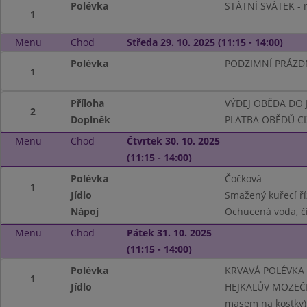
Polévka
STÁTNÍ SVÁTEK - n
1
Menu
Chod
Středa 29. 10. 2025 (11:15 - 14:00)
Polévka
PODZIMNÍ PRÁZDNI
1
Příloha
VÝDEJ OBĚDA DO J
2
Doplněk
PLATBA OBĚDŮ CIZÍ
Menu
Chod
Čtvrtek 30. 10. 2025
(11:15 - 14:00)
Polévka
Čočková
1
Jídlo
Smažený kuřecí ř
Nápoj
Ochucená voda, či
Menu
Chod
Pátek 31. 10. 2025
(11:15 - 14:00)
Polévka
KRVAVÁ POLÉVKA S 
1
Jídlo
HEJKALŮV MOZEČEK
masem na kostky)