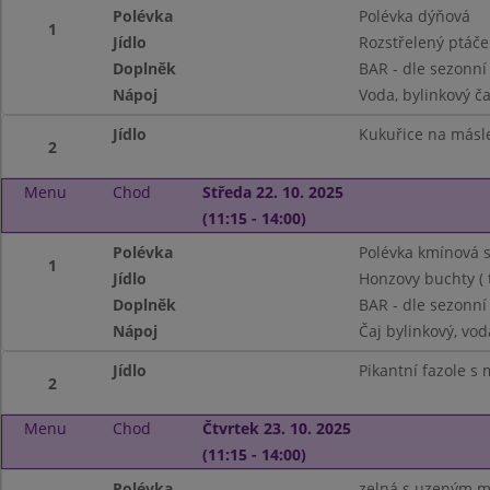
Polévka
Polévka dýňová
1
Jídlo
Rozstřelený ptáče
Doplněk
BAR - dle sezonní
Nápoj
Voda, bylinkový ča
Jídlo
Kukuřice na másl
2
Menu
Chod
Středa 22. 10. 2025
(11:15 - 14:00)
Polévka
Polévka kmínová 
1
Jídlo
Honzovy buchty ( 
Doplněk
BAR - dle sezonní
Nápoj
Čaj bylinkový, vo
Jídlo
Pikantní fazole s
2
Menu
Chod
Čtvrtek 23. 10. 2025
(11:15 - 14:00)
Polévka
zelná s uzeným 