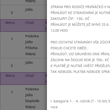
Nápoj
Granko, nápojový
ZPRÁVA PRO RODIČE PRVŇÁČKŮ V 
Jídlo
Pohádka mládí s 
2
PŘIHLÁSIT KE STRAVOVÁNÍ JE NUTN
ZAKOUPIT ČIP - 130,- KČ
Menu
Chod
Čtvrtek 2. 10. 2025
PŘIHLÁSIT JE MŮŽETE JIŽ NYNÍ! 25.6. -
(11:15 - 14:00)
12,00 HOD
Polévka
Gulášová
1
Jídlo
Zeleninové rizoto
PRO OSTATNÍ STRÁVNÍKY VŠE ZŮSTÁV
Příloha
BAR - dle sezonní
POKUD CHCETE OBĚD ,
Nápoj
Mléko, nápojový 
PŘIHLÁSIT, OD DRUHÉHO DNE PŘIH
ZÁLOHA NA ŠKOLNÍ ROK JE 700,- KČ
Jídlo
Pstruh na másle,z
2
K PLATBĚ JE NUTNÉ UVÉST PŘIDĚLE
TAK NEBUDE, PLATBA NEBUDE SPR
Menu
Chod
Pátek 3. 10. 2025
(11:15 - 14:00)
Polévka
Pohanková se zel
1
Jídlo
Halušky se zelím
Doplněk
Ovoce
I. kategorie 1. - 4. ročník (7 - 10 let
Nápoj
Nápojový automa
roce