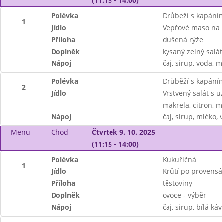
(11:15 - 14:00)
Polévka
Drůbeží s kapání
1
Jídlo
Vepřové maso na
Příloha
dušená rýže
Doplněk
kysaný zelný salát
Nápoj
čaj, sirup, voda, 
Polévka
Drůběží s kapání
2
Jídlo
Vrstvený salát s u
makrela, citron, m
Nápoj
čaj, sirup, mléko,
Menu
Chod
Čtvrtek 9. 10. 2025
(11:15 - 14:00)
Polévka
Kukuřičná
1
Jídlo
Krůtí po provensá
Příloha
těstoviny
Doplněk
ovoce - výběr
Nápoj
čaj, sirup, bílá ká