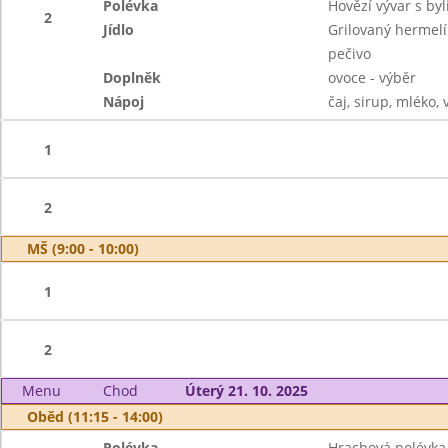
Polévka
Hovězí vývar s b
2
Jídlo
Grilovaný hermelí
pečivo
Doplněk
ovoce - výběr
Nápoj
čaj, sirup, mléko,
1
2
MŠ (9:00 - 10:00)
1
2
Menu
Chod
Úterý 21. 10. 2025
Oběd (11:15 - 14:00)
Polévka
Hrachová polévka