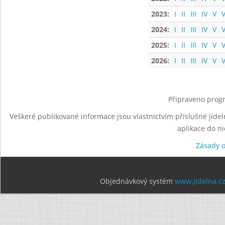
2023:
I
II
III
IV
V
V
2024:
I
II
III
IV
V
V
2025:
I
II
III
IV
V
V
2026:
I
II
III
IV
V
V
Připraveno progr
Veškeré publikované informace jsou vlastnictvím příslušné jídel
aplikace do n
Zásady 
Objednávkový systém
www.jidelna.c