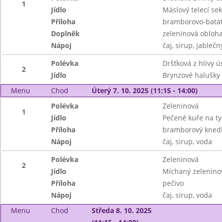
1
Jídlo
Máslový telecí sek
Příloha
bramborovo-batát
Doplněk
zeleninová obloh
Nápoj
čaj, sirup, jableč
Polévka
Dršťková z hlívy ú
2
Jídlo
Brynzové halušky
Menu
Chod
Úterý 7. 10. 2025 (11:15 - 14:00)
Polévka
Zeleninová
1
Jídlo
Pečené kuře na t
Příloha
bramborový knedl
Nápoj
čaj, sirup, voda
Polévka
Zeleninová
2
Jídlo
Míchaný zeleninov
Příloha
pečivo
Nápoj
čaj, sirup, voda
Menu
Chod
Středa 8. 10. 2025