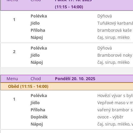
(11:15 - 14:00)
Polévka
Dýňová
1
Jídlo
Tuňákový karbaná
Příloha
bramborová kaše
Nápoj
čaj, sirup, mléko
Polévka
Dýňová
2
Jídlo
Bramborové noky
Nápoj
čaj, sirup, mléko
Menu
Chod
Pondělí 20. 10. 2025
Oběd (11:15 - 14:00)
Polévka
Hovězí vývar s b
1
Jídlo
Vepřové maso v m
Příloha
vařený brambor s
Doplněk
ovoce - výběr
Nápoj
čaj, sirup, mléko,