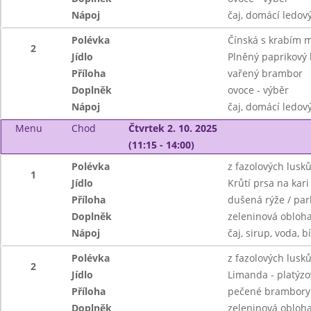
Nápoj
čaj, domácí ledový
Polévka
Čínská s krabím 
2
Jídlo
Plněný paprikový 
Příloha
vařený brambor
Doplněk
ovoce - výběr
Nápoj
čaj, domácí ledový
Menu
Chod
Čtvrtek 2. 10. 2025
(11:15 - 14:00)
Polévka
z fazolových lusk
1
Jídlo
Krůtí prsa na kari
Příloha
dušená rýže / pa
Doplněk
zeleninová obloh
Nápoj
čaj, sirup, voda, b
Polévka
z fazolových lusk
2
Jídlo
Limanda - platýz
Příloha
pečené brambory 
Doplněk
zeleninová obloh