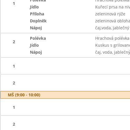
1
Jídlo
Kuřecí prsa na ni
Příloha
zeleninová rýže
Doplněk
zeleninová obloh
Nápoj
čaj,voda, jablečn
Polévka
Hrachová polévka
2
Jídlo
Kuskus s grilova
Nápoj
čaj, voda, jablečn
1
2
MŠ (9:00 - 10:00)
1
2