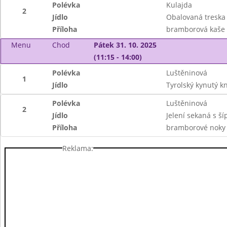
Polévka
Kulajda
2
Jídlo
Obalovaná treska 
Příloha
bramborová kaše
Menu
Chod
Pátek 31. 10. 2025
(11:15 - 14:00)
Polévka
Luštěninová
1
Jídlo
Tyrolský kynutý k
Polévka
Luštěninová
2
Jídlo
Jelení sekaná s š
Příloha
bramborové noky
Reklama: