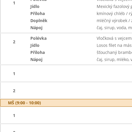
1
Jídlo
Mexický fazolový g
Příloha
kmínový chléb / r
Doplněk
mléčný výrobek / 
Nápoj
čaj, sirup, voda, 
Polévka
Vločková s vejcem
2
Jídlo
Losos filet na más
Příloha
šťouchaný brambo
Nápoj
čaj, sirup, mléko,
1
2
MŠ (9:00 - 10:00)
1