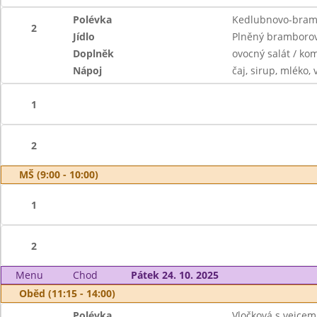
Polévka
Kedlubnovo-bramb
2
Jídlo
Plněný bramborov
Doplněk
ovocný salát / ko
Nápoj
čaj, sirup, mléko,
1
2
MŠ (9:00 - 10:00)
1
2
Menu
Chod
Pátek 24. 10. 2025
Oběd (11:15 - 14:00)
Polévka
Vločková s vejcem