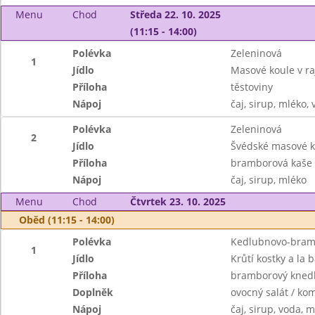
Menu
Chod
Středa 22. 10. 2025
(11:15 - 14:00)
Polévka
Zeleninová
1
Jídlo
Masové koule v r
Příloha
těstoviny
Nápoj
čaj, sirup, mléko,
Polévka
Zeleninová
2
Jídlo
Švédské masové k
Příloha
bramborová kaše 
Nápoj
čaj, sirup, mléko
Menu
Chod
Čtvrtek 23. 10. 2025
Oběd (11:15 - 14:00)
Polévka
Kedlubnovo-bramb
1
Jídlo
Krůtí kostky a la 
Příloha
bramborový knedl
Doplněk
ovocný salát / ko
Nápoj
čaj, sirup, voda, 