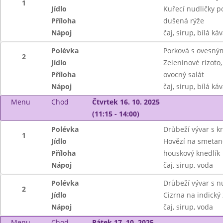
1
Jídlo
Kuřecí nudličky p
Příloha
dušená rýže
Nápoj
čaj, sirup, bílá ká
Polévka
Porková s ovesný
2
Jídlo
Zeleninové rizoto,
Příloha
ovocný salát
Nápoj
čaj, sirup, bílá ká
Menu
Chod
Čtvrtek 16. 10. 2025
(11:15 - 14:00)
Polévka
Drůbeží vývar s 
1
Jídlo
Hovězí na smetan
Příloha
houskový knedlík
Nápoj
čaj, sirup, voda
Polévka
Drůbeží vývar s 
2
Jídlo
Cizrna na indický 
Nápoj
čaj, sirup, voda
Menu
Chod
Pátek 17. 10. 2025