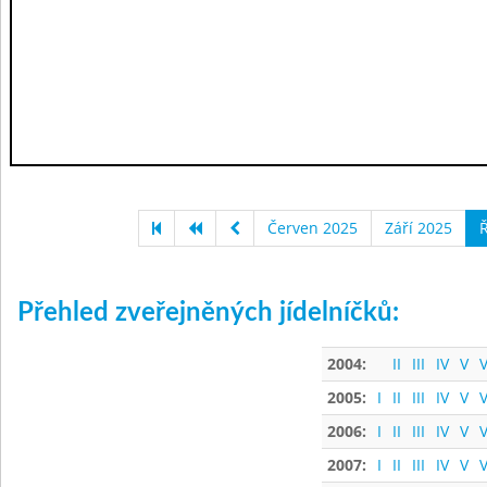
Červen 2025
Září 2025
Ř
Přehled zveřejněných jídelníčků:
2004:
II
III
IV
V
V
2005:
I
II
III
IV
V
V
2006:
I
II
III
IV
V
V
2007:
I
II
III
IV
V
V