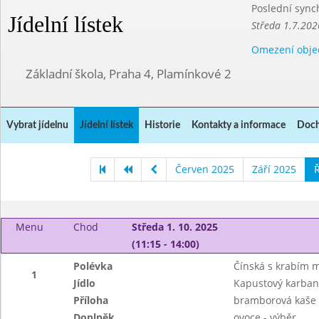
Poslední sync
Jídelní lístek
Středa 1.7.202
Omezení obje
Základní škola, Praha 4, Plamínkové 2
Vybrat jídelnu
Jídelní lístek
Historie
Kontakty a informace
Doch
Červen 2025
Září 2025
Ř
Menu
Chod
Středa 1. 10. 2025
(11:15 - 14:00)
Polévka
Čínská s krabím 
1
Jídlo
Kapustový karbaná
Příloha
bramborová kaše
Doplněk
ovoce - výběr