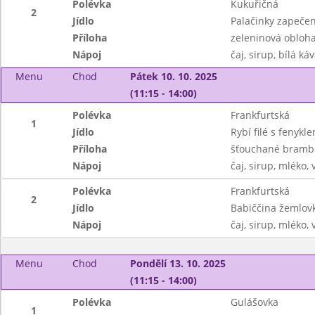
Polévka
Kukuřičná
2
Jídlo
Palačinky zapeče
Příloha
zeleninová obloh
Nápoj
čaj, sirup, bílá ká
Menu
Chod
Pátek 10. 10. 2025
(11:15 - 14:00)
Polévka
Frankfurtská
1
Jídlo
Rybí filé s fenykl
Příloha
šťouchané bramb
Nápoj
čaj, sirup, mléko,
Polévka
Frankfurtská
2
Jídlo
Babiččina žemlovk
Nápoj
čaj, sirup, mléko,
Menu
Chod
Pondělí 13. 10. 2025
(11:15 - 14:00)
Polévka
Gulášovka
1