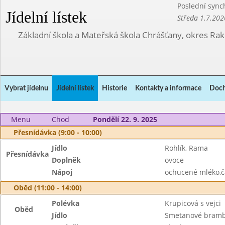
Poslední sync
Jídelní lístek
Středa 1.7.202
Základní škola a Mateřská škola Chrášťany, okres Ra
Vybrat jídelnu
Jídelní lístek
Historie
Kontakty a informace
Doch
Menu
Chod
Pondělí 22. 9. 2025
Přesnídávka (9:00 - 10:00)
Jídlo
Rohlík, Rama
Přesnídávka
Doplněk
ovoce
Nápoj
ochucené mléko,č
Oběd (11:00 - 14:00)
Polévka
Krupicová s vejci
Oběd
Jídlo
Smetanové bramb