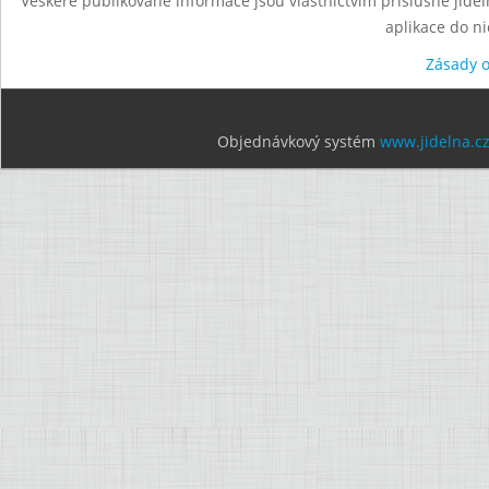
Veškeré publikované informace jsou vlastnictvím příslušné jídel
aplikace do n
Zásady 
Objednávkový systém
www.jidelna.c