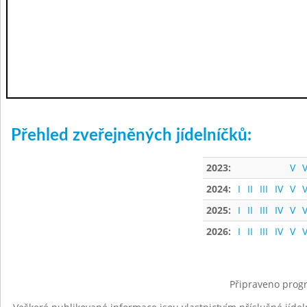
Přehled zveřejněných jídelníčků:
2023:
V
V
2024:
I
II
III
IV
V
V
2025:
I
II
III
IV
V
V
2026:
I
II
III
IV
V
V
Připraveno progr