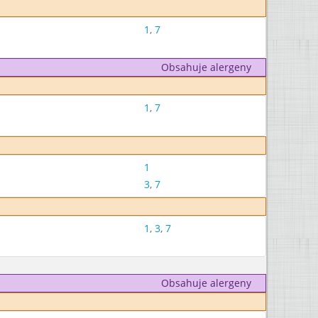
1
,
7
Obsahuje alergeny
1
,
7
1
3
,
7
1
,
3
,
7
Obsahuje alergeny