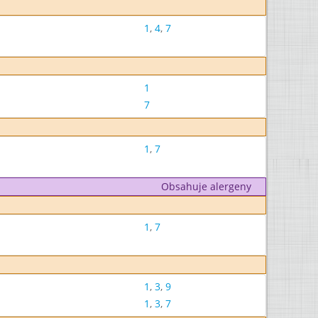
1
,
4
,
7
1
7
1
,
7
Obsahuje alergeny
1
,
7
1
,
3
,
9
1
,
3
,
7