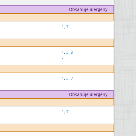
Obsahuje alergeny
1
,
7
1
,
3
,
9
1
1
,
3
,
7
Obsahuje alergeny
1
,
7