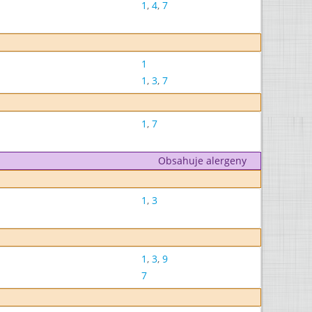
1
,
4
,
7
1
1
,
3
,
7
1
,
7
Obsahuje alergeny
1
,
3
1
,
3
,
9
7