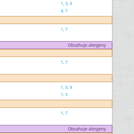
1
,
3
,
9
4
,
7
1
,
7
Obsahuje alergeny
1
,
7
1
,
3
,
9
1
,
3
1
,
7
Obsahuje alergeny