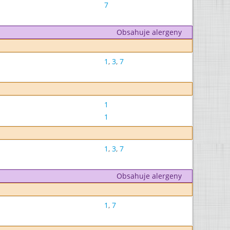
7
Obsahuje alergeny
1
,
3
,
7
1
1
1
,
3
,
7
Obsahuje alergeny
1
,
7