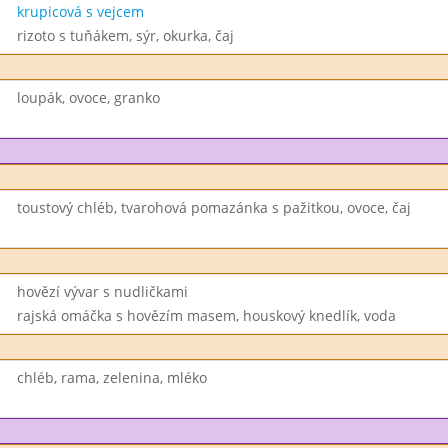
krupicová s vejcem
rizoto s tuňákem, sýr, okurka, čaj
loupák, ovoce, granko
toustový chléb, tvarohová pomazánka s pažitkou, ovoce, čaj
hovězí vývar s nudličkami
rajská omáčka s hovězím masem, houskový knedlík, voda
chléb, rama, zelenina, mléko