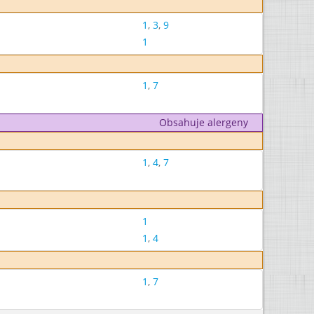
1
,
3
,
9
1
1
,
7
Obsahuje alergeny
1
,
4
,
7
1
1
,
4
1
,
7