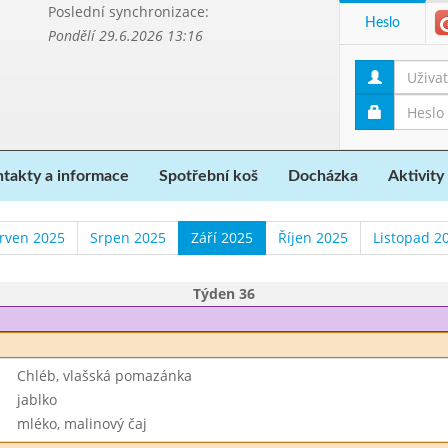
Poslední synchronizace:
Heslo
Pondělí 29.6.2026 13:16
takty a informace
Spotřební koš
Docházka
Aktivity
rven 2025
Srpen 2025
Září 2025
Říjen 2025
Listopad 2
Týden 36
Chléb, vlašská pomazánka
jablko
mléko, malinový čaj