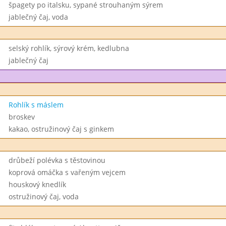
špagety po italsku, sypané strouhaným sýrem
jablečný čaj, voda
selský rohlík, sýrový krém, kedlubna
jablečný čaj
Rohlík s máslem
broskev
kakao, ostružinový čaj s ginkem
drůbeží polévka s těstovinou
koprová omáčka s vařeným vejcem
houskový knedlík
ostružinový čaj, voda