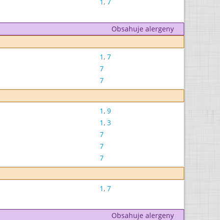
1
,
7
Obsahuje alergeny
1
,
7
7
7
1
,
9
1
,
3
7
7
7
1
,
7
Obsahuje alergeny