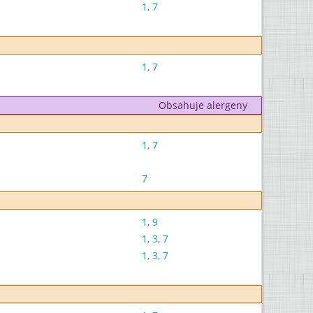
1
,
7
1
,
7
Obsahuje alergeny
1
,
7
7
1
,
9
1
,
3
,
7
1
,
3
,
7