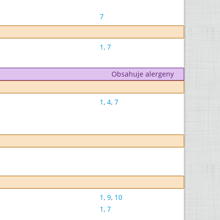
7
1
,
7
Obsahuje alergeny
1
,
4
,
7
1
,
9
,
10
1
,
7