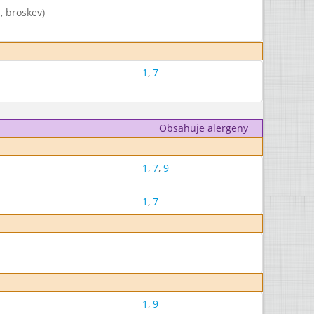
, broskev)
1
,
7
Obsahuje alergeny
1
,
7
,
9
1
,
7
1
,
9