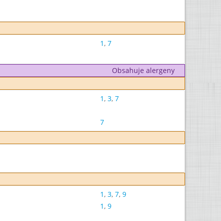
1
,
7
Obsahuje alergeny
1
,
3
,
7
7
1
,
3
,
7
,
9
1
,
9