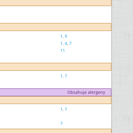
1
,
9
1
,
4
,
7
11
1
,
7
Obsahuje alergeny
1
,
7
7