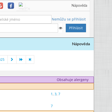
Nápověda
Nemůžu se přihlásit
Nápověda
025
Obsahuje alergeny
1
,
3
,
7
7