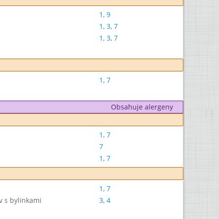
1
,
9
1
,
3
,
7
1
,
3
,
7
1
,
7
Obsahuje alergeny
1
,
7
7
1
,
7
1
,
7
v s bylinkami
3
,
4