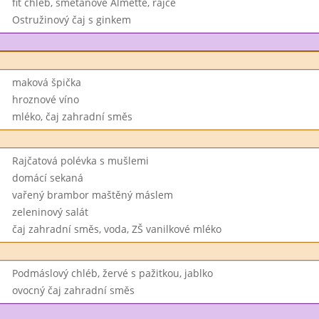
fit chléb, smetanové Almette, rajče
Ostružinový čaj s ginkem
maková špička
hroznové víno
mléko, čaj zahradní směs
Rajčatová polévka s mušlemi
domácí sekaná
vařený brambor maštěný máslem
zeleninový salát
čaj zahradní směs, voda, ZŠ vanilkové mléko
Podmáslový chléb, žervé s pažitkou, jablko
ovocný čaj zahradní směs