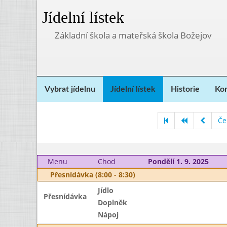
Jídelní lístek
Základní škola a mateřská škola Božejov
Vybrat jídelnu
Jídelní lístek
Historie
Kon
Če
Menu
Chod
Pondělí 1. 9. 2025
Přesnídávka (8:00 - 8:30)
Jídlo
Přesnídávka
Doplněk
Nápoj