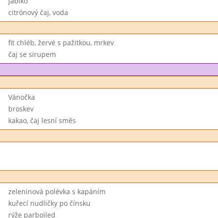
jablko
citrónový čaj, voda
fit chléb, žervé s pažitkou, mrkev
čaj se sirupem
Vánočka
broskev
kakao, čaj lesní směs
zeleninová polévka s kapáním
kuřecí nudličky po čínsku
rýže parboiled