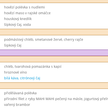
hovězí polévka s nudlemi
hovězí maso v rajské omáčce
houskový knedlík
šípkový čaj, voda
podmáslový chléb, smetanové žervé, cherry rajče
šipkový čaj
chléb, tvarohová pomazánka s kapií
hroznové víno
bílá káva, citrónový čaj
přidělávaná polévka
přírodní filet z ryby MAHI MAHI pečený na másle, jogurtový přeli
vařený brambor