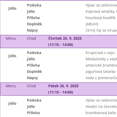
Polévka
Vývar se zelenin
Jídlo
Jídlo
Koprová omáčka, 
Příloha
houskový knedlík
Doplněk
JABLKO
Nápoj
černý čaj se siru
Menu
Chod
Čtvrtek 25. 9. 2025
(11:15 - 14:00)
Polévka
Krupicová s vejci
Jídlo
Jídlo
Medailonky z vep
Příloha
americké brambo
Doplněk
jogurtová tatarka
Nápoj
voda s pomeranč
Menu
Chod
Pátek 26. 9. 2025
(11:15 - 14:00)
Polévka
Vývar se zelenino
Jídlo
Jídlo
Hovězí na česnek
Příloha
bramborová kaše