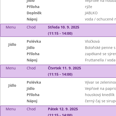
Jídlo
Vepřové na houb
Příloha
rýže
Doplněk
JABLKO
Nápoj
voda / ochucené 
Menu
Chod
Středa 10. 9. 2025
(11:15 - 14:00)
Polévka
Vločková
Jídlo
Jídlo
Boloňské penne s
Příloha
zapékané se sýr
Nápoj
Fruttanella / voda
Menu
Chod
Čtvrtek 11. 9. 2025
(11:15 - 14:00)
Polévka
Vývar se zelenino
Jídlo
Jídlo
Vepřové na papri
Příloha
houskový knedlík
Nápoj
černý čaj se siru
Menu
Chod
Pátek 12. 9. 2025
(11:15 - 14:00)