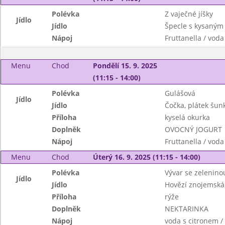
Polévka
Z vaječné jíšky
Jídlo
Jídlo
Špecle s kysaným
Nápoj
Fruttanella / voda
Menu
Chod
Pondělí 15. 9. 2025
(11:15 - 14:00)
Polévka
Gulášová
Jídlo
Jídlo
Čočka, plátek šun
Příloha
kyselá okurka
Doplněk
OVOCNÝ JOGURT
Nápoj
Fruttanella / voda
Menu
Chod
Úterý 16. 9. 2025 (11:15 - 14:00)
Polévka
Vývar se zelenino
Jídlo
Jídlo
Hovězí znojemská
Příloha
rýže
Doplněk
NEKTARINKA
Nápoj
voda s citronem 