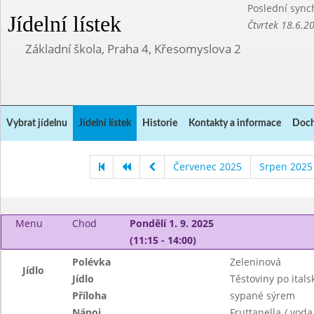
Poslední sync
Jídelní lístek
Čtvrtek 18.6.2
Základní škola, Praha 4, Křesomyslova 2
Vybrat jídelnu
Jídelní lístek
Historie
Kontakty a informace
Doch
Červenec 2025
Srpen 2025
Menu
Chod
Pondělí 1. 9. 2025
(11:15 - 14:00)
Polévka
Zeleninová
Jídlo
Jídlo
Těstoviny po itals
Příloha
sypané sýrem
Nápoj
Fruttanella / voda