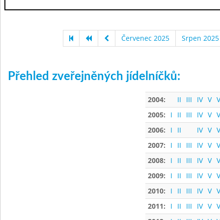
Červenec 2025
Srpen 2025
Přehled zveřejněných jídelníčků:
2004:
II
III
IV
V
V
2005:
I
II
III
IV
V
V
2006:
I
II
IV
V
V
2007:
I
II
III
IV
V
V
2008:
I
II
III
IV
V
V
2009:
I
II
III
IV
V
V
2010:
I
II
III
IV
V
V
2011:
I
II
III
IV
V
V