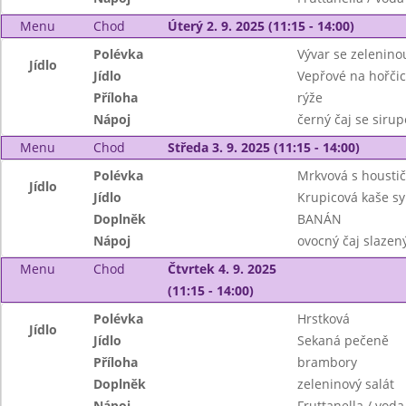
Menu
Chod
Úterý 2. 9. 2025 (11:15 - 14:00)
Polévka
Vývar se zelenino
Jídlo
Jídlo
Vepřové na hořčic
Příloha
rýže
Nápoj
černý čaj se siru
Menu
Chod
Středa 3. 9. 2025 (11:15 - 14:00)
Polévka
Mrkvová s housti
Jídlo
Jídlo
Krupicová kaše s
Doplněk
BANÁN
Nápoj
ovocný čaj slazen
Menu
Chod
Čtvrtek 4. 9. 2025
(11:15 - 14:00)
Polévka
Hrstková
Jídlo
Jídlo
Sekaná pečeně
Příloha
brambory
Doplněk
zeleninový salát
Nápoj
Fruttanella / voda