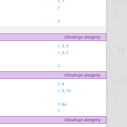
1
,
7
7
7
Obsahuje alergeny
1
,
3
,
9
1
,
3
,
7
7
Obsahuje alergeny
1
,
9
1
,
3
,
10
7
,
8a
7
Obsahuje alergeny