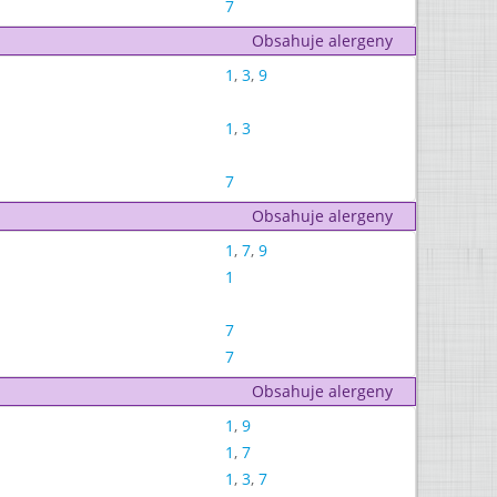
7
Obsahuje alergeny
1
,
3
,
9
1
,
3
7
Obsahuje alergeny
1
,
7
,
9
1
7
7
Obsahuje alergeny
1
,
9
1
,
7
1
,
3
,
7