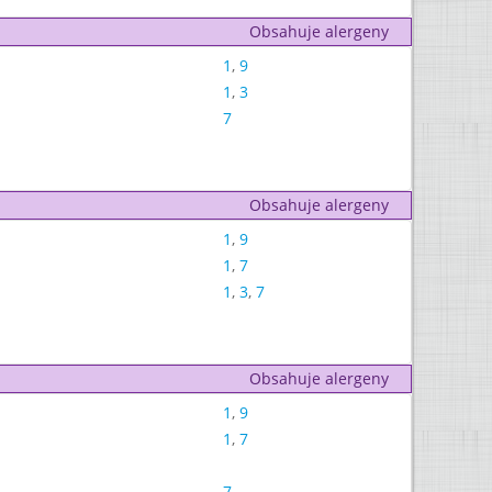
Obsahuje alergeny
1
,
9
1
,
3
7
Obsahuje alergeny
1
,
9
1
,
7
1
,
3
,
7
Obsahuje alergeny
1
,
9
1
,
7
7