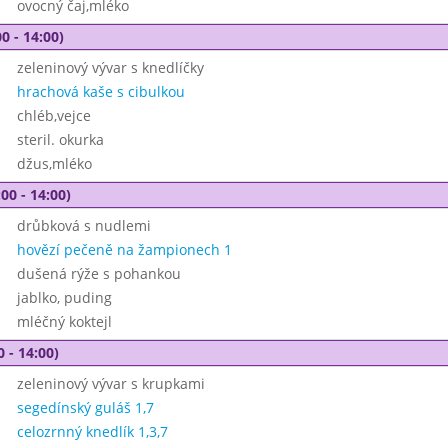
ovocný čaj,mléko
0 - 14:00)
zeleninový vývar s knedlíčky
hrachová kaše s cibulkou
chléb,vejce
steril. okurka
džus,mléko
00 - 14:00)
drůbková s nudlemi
hovězí pečeně na žampionech 1
dušená rýže s pohankou
jablko, puding
mléčný koktejl
0 - 14:00)
zeleninový vývar s krupkami
segedínský guláš 1,7
celozrnný knedlík 1,3,7