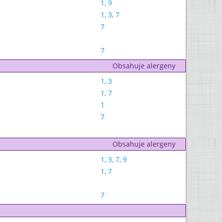
1
,
9
1
,
3
,
7
7
7
Obsahuje alergeny
1
,
3
1
,
7
1
7
Obsahuje alergeny
1
,
3
,
7
,
9
1
,
7
7