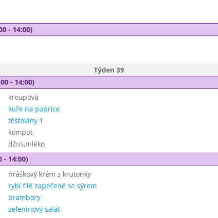
00 - 14:00)
Týden 39
00 - 14:00)
kroupová
kuře na paprice
těstoviny 1
kompot
džus,mléko
 - 14:00)
hráškový krém s krutonky
rybí filé zapečené se sýrem
brambory
zeleninový salát