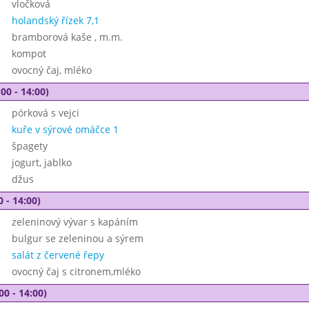
vločková
holandský řízek 7,1
bramborová kaše , m.m.
kompot
ovocný čaj, mléko
00 - 14:00)
pórková s vejci
kuře v sýrové omáčce 1
špagety
jogurt, jablko
džus
0 - 14:00)
zeleninový vývar s kapáním
bulgur se zeleninou a sýrem
salát z červené řepy
ovocný čaj s citronem,mléko
00 - 14:00)