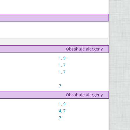
Obsahuje alergeny
1
,
9
1
,
7
1
,
7
7
Obsahuje alergeny
1
,
9
4
,
7
7