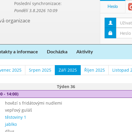
Poslední synchronizace:
Heslo
Pondělí 3.8.2026 10:09
ová organizace
takty a informace
Docházka
Aktivity
venec 2025
Srpen 2025
Září 2025
Říjen 2025
Listopad 
Týden 36
0 - 14:00)
hovězí s fridátovými nudlemi
vepřový guláš
těstoviny 1
jablko
džus