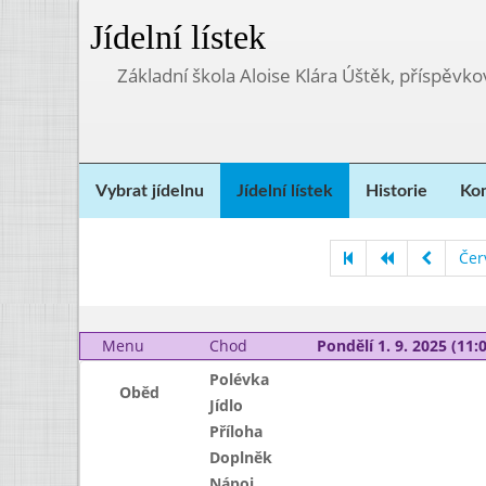
Jídelní lístek
Základní škola Aloise Klára Úštěk, příspěvk
Vybrat jídelnu
Jídelní lístek
Historie
Kon
Čer
Menu
Chod
Pondělí 1. 9. 2025 (11:0
Polévka
Oběd
Jídlo
Příloha
Doplněk
Nápoj