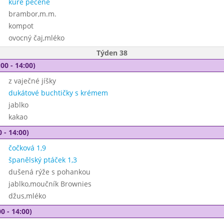
kuře pečené
brambor,m.m.
kompot
ovocný čaj,mléko
Týden 38
00 - 14:00)
z vaječné jíšky
dukátové buchtičky s krémem
jablko
kakao
 - 14:00)
čočková 1,9
španělský ptáček 1,3
dušená rýže s pohankou
jablko,moučník Brownies
džus,mléko
0 - 14:00)