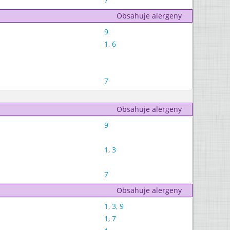
Obsahuje alergeny
9
1
,
6
7
Obsahuje alergeny
9
1
,
3
7
Obsahuje alergeny
1
,
3
,
9
1
,
7