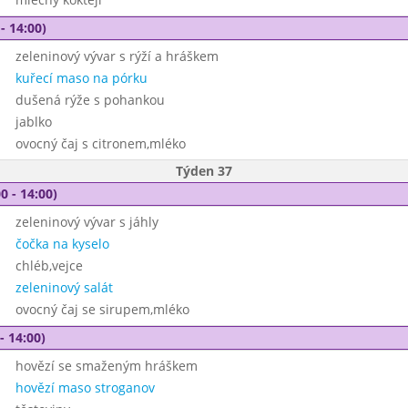
- 14:00)
zeleninový vývar s rýží a hráškem
kuřecí maso na pórku
dušená rýže s pohankou
jablko
ovocný čaj s citronem,mléko
Týden 37
0 - 14:00)
zeleninový vývar s jáhly
čočka na kyselo
chléb,vejce
zeleninový salát
ovocný čaj se sirupem,mléko
- 14:00)
hovězí se smaženým hráškem
hovězí maso stroganov