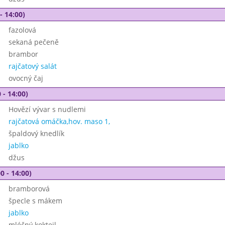
- 14:00)
fazolová
sekaná pečeně
brambor
rajčatový salát
ovocný čaj
 - 14:00)
Hovězí vývar s nudlemi
rajčatová omáčka,hov. maso 1,
špaldový knedlík
jablko
džus
0 - 14:00)
bramborová
špecle s mákem
jablko
mléčný koktejl