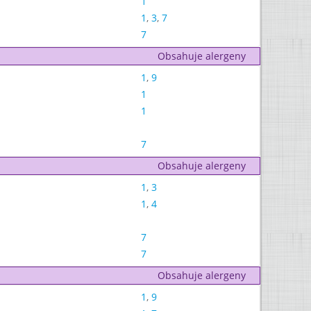
1
1
,
3
,
7
7
Obsahuje alergeny
1
,
9
1
1
7
Obsahuje alergeny
1
,
3
1
,
4
7
7
Obsahuje alergeny
1
,
9