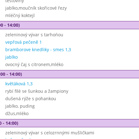
těstoviny
jablko,moučník skořicové řezy
mléčný koktejl
0 - 14:00)
zeleninový vývar s tarhońou
vepřová pečeně 1
bramborove knedliky - smes 1,3
jablko
ovocný čaj s citronem,mléko
00 - 14:00)
květáková 1,3
rybí filé se šunkou a žampiony
dušená rýže s pohankou
jablko, puding
džus,mléko
0 - 14:00)
zeleninový vývar s celozrnnými mušličkami