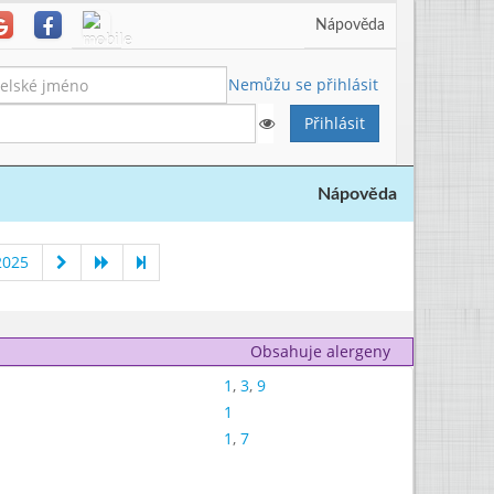
Nápověda
Nemůžu se přihlásit
Nápověda
2025
Obsahuje alergeny
1
,
3
,
9
1
1
,
7