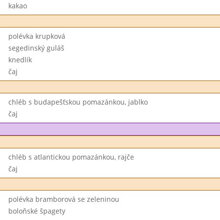
kakao
polévka krupková
segedinský guláš
knedlík
čaj
chléb s budapešťskou pomazánkou, jablko
čaj
chléb s atlantickou pomazánkou, rajče
čaj
polévka bramborová se zeleninou
boloňské špagety