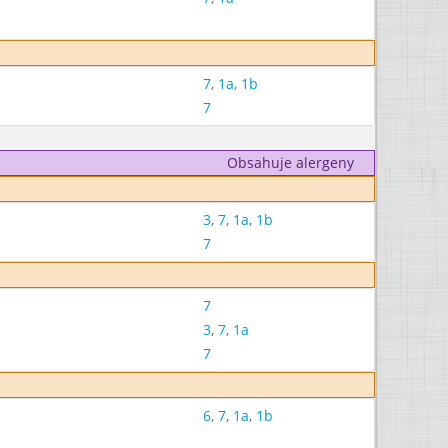
7
,
1a
,
1b
7
Obsahuje alergeny
3
,
7
,
1a
,
1b
7
7
3
,
7
,
1a
7
6
,
7
,
1a
,
1b