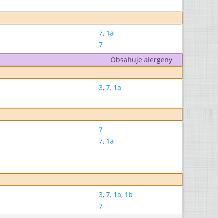
7
,
1a
7
Obsahuje alergeny
3
,
7
,
1a
7
7
,
1a
3
,
7
,
1a
,
1b
7