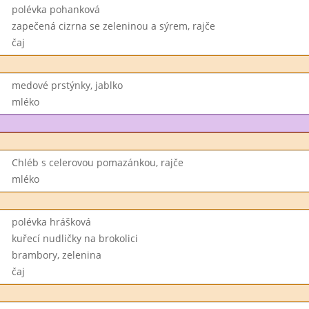
polévka pohanková
zapečená cizrna se zeleninou a sýrem, rajče
čaj
medové prstýnky, jablko
mléko
Chléb s celerovou pomazánkou, rajče
mléko
polévka hrášková
kuřecí nudličky na brokolici
brambory, zelenina
čaj