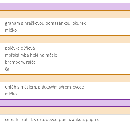
graham s hráškovou pomazánkou, okurek
mléko
polévka dýňová
mořská ryba hoki na másle
brambory, rajče
čaj
Chléb s máslem, plátkovým sýrem, ovoce
mléko
cereální rohlík s drožďovou pomazánkou, paprika