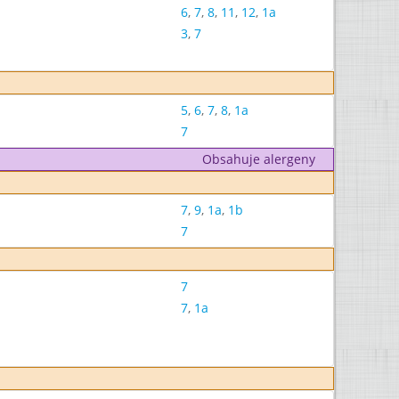
6
,
7
,
8
,
11
,
12
,
1a
3
,
7
5
,
6
,
7
,
8
,
1a
7
Obsahuje alergeny
7
,
9
,
1a
,
1b
7
7
7
,
1a