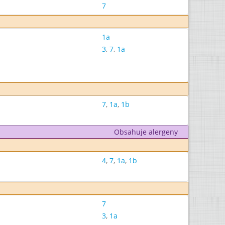
7
1a
3
,
7
,
1a
7
,
1a
,
1b
Obsahuje alergeny
4
,
7
,
1a
,
1b
7
3
,
1a