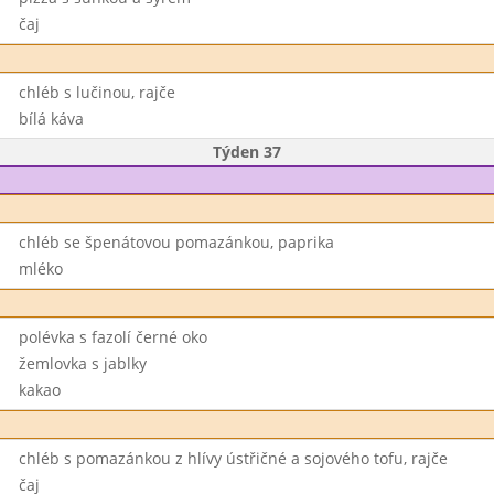
čaj
chléb s lučinou, rajče
bílá káva
Týden 37
chléb se špenátovou pomazánkou, paprika
mléko
polévka s fazolí černé oko
žemlovka s jablky
kakao
chléb s pomazánkou z hlívy ústřičné a sojového tofu, rajče
čaj