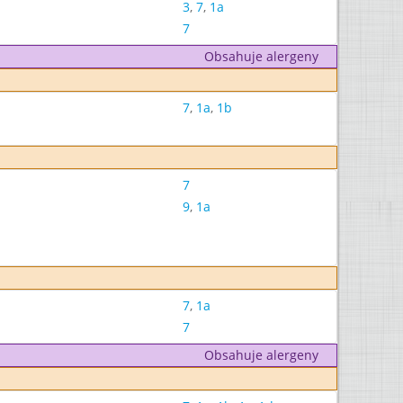
3
,
7
,
1a
7
Obsahuje alergeny
7
,
1a
,
1b
7
9
,
1a
7
,
1a
7
Obsahuje alergeny