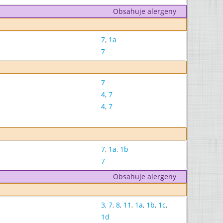
Obsahuje alergeny
7
,
1a
7
7
4
,
7
4
,
7
7
,
1a
,
1b
7
Obsahuje alergeny
3
,
7
,
8
,
11
,
1a
,
1b
,
1c
,
1d