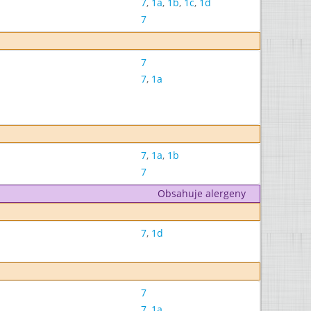
7
,
1a
,
1b
,
1c
,
1d
7
7
7
,
1a
7
,
1a
,
1b
7
Obsahuje alergeny
7
,
1d
7
7
,
1a