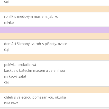
čaj
rohlík s medovým máslem, jablko
mléko
domácí šlehaný tvaroh s piškoty, ovoce
čaj
polévka brokolicová
kuskus s kuřecím masem a zeleninou
mrkvový salát
čaj
chléb s vaječnou pomazánkou, okurka
bílá káva