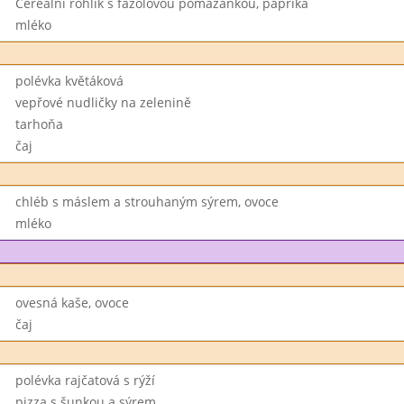
Cereální rohlík s fazolovou pomazánkou, paprika
mléko
polévka květáková
vepřové nudličky na zelenině
tarhoňa
čaj
chléb s máslem a strouhaným sýrem, ovoce
mléko
ovesná kaše, ovoce
čaj
polévka rajčatová s rýží
pizza s šunkou a sýrem