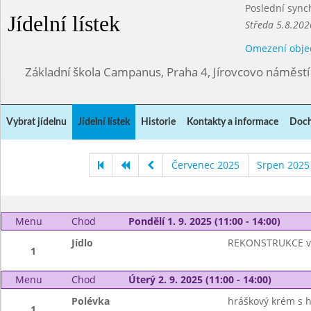
Poslední sync
Jídelní lístek
Středa 5.8.202
Omezení obje
Základní škola Campanus, Praha 4, Jírovcovo náměst
Vybrat jídelnu
Jídelní lístek
Historie
Kontakty a informace
Doch
Červenec 2025
Srpen 2025
Menu
Chod
Pondělí 1. 9. 2025 (11:00 - 14:00)
Jídlo
REKONSTRUKCE ve
1
Menu
Chod
Úterý 2. 9. 2025 (11:00 - 14:00)
Polévka
hráškový krém s 
1