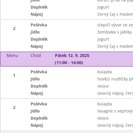
Doplněk
jogurt
Nápoj
černý čaj s mede
Polévka
slepičí vývar se 
2
Jídlo
žemlovka s jablky
Doplněk
jogurt
Nápoj
černý čaj s mede
Menu
Chod
Pátek 12. 9. 2025
(11:00 - 14:00)
Polévka
kulajda
1
Jídlo
hovězí nudličky p
Doplněk
ovoce
Nápoj
ovocný nápoj, čer
Polévka
kulajda
2
Jídlo
lasagne s vepřo
Doplněk
ovoce
Nápoj
ovocný nápoj, čer