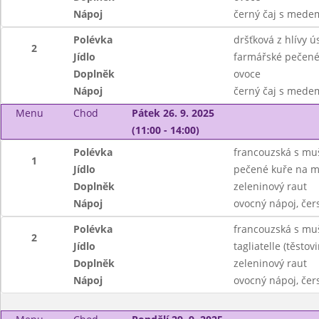
Nápoj
černý čaj s mede
Polévka
dršťková z hlívy ú
2
Jídlo
farmářské pečené 
Doplněk
ovoce
Nápoj
černý čaj s mede
Menu
Chod
Pátek 26. 9. 2025
(11:00 - 14:00)
Polévka
francouzská s mu
1
Jídlo
pečené kuře na m
Doplněk
zeleninový raut
Nápoj
ovocný nápoj, čer
Polévka
francouzská s mu
2
Jídlo
tagliatelle (těst
Doplněk
zeleninový raut
Nápoj
ovocný nápoj, čer