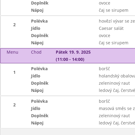
Doplněk
ovoce
Nápoj
čaj se sirupem
Polévka
hovězí vývar se 
2
Jídlo
Caesar salát
Doplněk
ovoce
Nápoj
čaj se sirupem
Menu
Chod
Pátek 19. 9. 2025
(11:00 - 14:00)
Polévka
boršč
1
Jídlo
holandský obalov
Doplněk
zeleninový raut
Nápoj
ledový čaj, čerst
Polévka
boršč
2
Jídlo
masová směs se z
Doplněk
zeleninový raut
Nápoj
ledový čaj, čerst