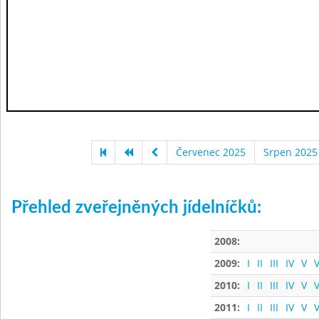
Červenec 2025
Srpen 2025
Přehled zveřejněných jídelníčků:
2008:
2009:
I
II
III
IV
V
V
2010:
I
II
III
IV
V
V
2011:
I
II
III
IV
V
V