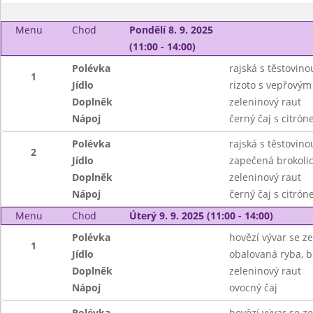
Menu
Chod
Pondělí 8. 9. 2025
(11:00 - 14:00)
Polévka
rajská s těstovino
1
Jídlo
rizoto s vepřovým
Doplněk
zeleninový raut
Nápoj
černý čaj s citró
Polévka
rajská s těstovino
2
Jídlo
zapečená brokoli
Doplněk
zeleninový raut
Nápoj
černý čaj s citró
Menu
Chod
Úterý 9. 9. 2025 (11:00 - 14:00)
Polévka
hovězí vývar se ze
1
Jídlo
obalovaná ryba, 
Doplněk
zeleninový raut
Nápoj
ovocný čaj
Polévka
hovězí vývar se ze