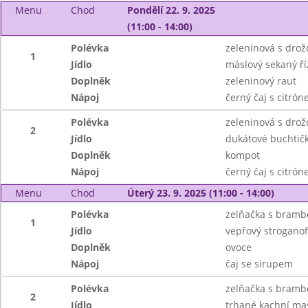
Menu
Chod
Pondělí 22. 9. 2025
(11:00 - 14:00)
Polévka
zeleninová s dro
1
Jídlo
máslový sekaný ř
Doplněk
zeleninový raut
Nápoj
černý čaj s citró
Polévka
zeleninová s dro
2
Jídlo
dukátové buchtič
Doplněk
kompot
Nápoj
černý čaj s citró
Menu
Chod
Úterý 23. 9. 2025 (11:00 - 14:00)
Polévka
zelňačka s bramb
1
Jídlo
vepřový stroganof
Doplněk
ovoce
Nápoj
čaj se sirupem
Polévka
zelňačka s bramb
2
Jídlo
trhané kachní ma