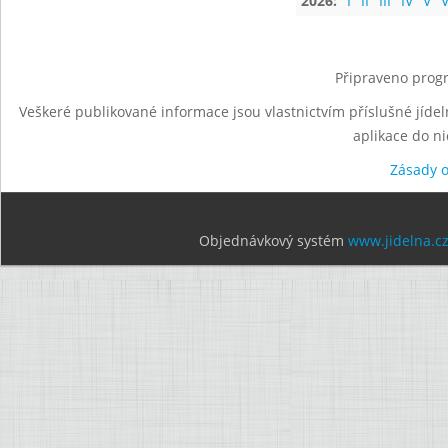
2026:
I
II
III
IV
V
V
Připraveno progr
Veškeré publikované informace jsou vlastnictvím příslušné jídel
aplikace do n
Zásady 
Objednávkový systém
www.jidelna.c