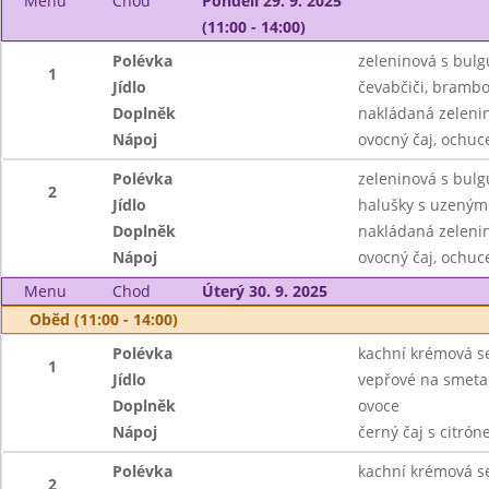
Menu
Chod
Pondělí 29. 9. 2025
(11:00 - 14:00)
Polévka
zeleninová s bul
1
Jídlo
čevabčiči, brambor
Doplněk
nakládaná zeleni
Nápoj
ovocný čaj, ochu
Polévka
zeleninová s bul
2
Jídlo
halušky s uzeným
Doplněk
nakládaná zeleni
Nápoj
ovocný čaj, ochu
Menu
Chod
Úterý 30. 9. 2025
Oběd (11:00 - 14:00)
Polévka
kachní krémová s
1
Jídlo
vepřové na smetan
Doplněk
ovoce
Nápoj
černý čaj s citró
Polévka
kachní krémová s
2