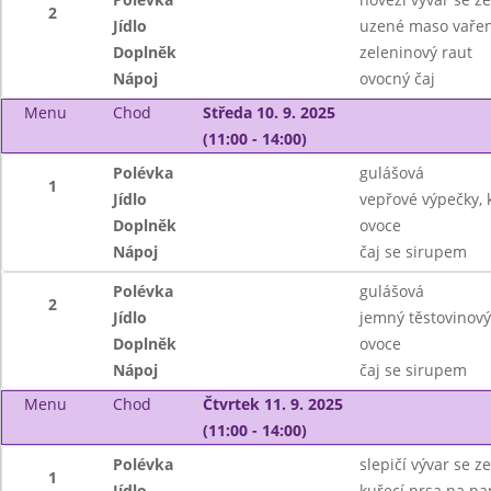
2
Jídlo
uzené maso vařen
Doplněk
zeleninový raut
Nápoj
ovocný čaj
Menu
Chod
Středa 10. 9. 2025
(11:00 - 14:00)
Polévka
gulášová
1
Jídlo
vepřové výpečky, 
Doplněk
ovoce
Nápoj
čaj se sirupem
Polévka
gulášová
2
Jídlo
jemný těstovinový
Doplněk
ovoce
Nápoj
čaj se sirupem
Menu
Chod
Čtvrtek 11. 9. 2025
(11:00 - 14:00)
Polévka
slepičí vývar se 
1
Jídlo
kuřecí prsa na pap