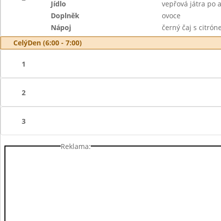
Jídlo
vepřová játra po a
Doplněk
ovoce
Nápoj
černý čaj s citró
CelýDen (6:00 - 7:00)
1
2
3
Reklama: