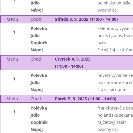
Jídlo
boloňská omáčka 
Nápoj
ovocný čaj
Menu
Chod
Středa 3. 9. 2025 (11:00 - 14:00)
Polévka
zeleninový vývar
1
Jídlo
hovězí guláš, hous
Doplněk
ovoce
Nápoj
černý čaj s citró
Menu
Chod
Čtvrtek 4. 9. 2025
(11:00 - 14:00)
Polévka
hovězí vývar se z
1
Jídlo
marinované kuřecí
Nápoj
čaj se sirupem
Menu
Chod
Pátek 5. 9. 2025 (11:00 - 14:00)
Polévka
frankfurtská s b
1
Jídlo
holandská sekaná
Doplněk
rajčatový salát
Nápoj
ovocný čaj