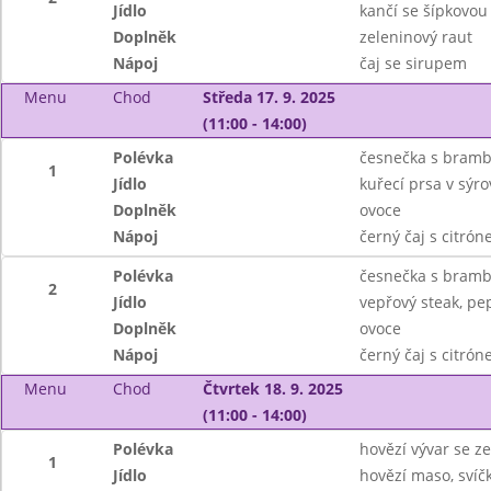
Jídlo
kančí se šípkovo
Doplněk
zeleninový raut
Nápoj
čaj se sirupem
Menu
Chod
Středa 17. 9. 2025
(11:00 - 14:00)
Polévka
česnečka s bram
1
Jídlo
kuřecí prsa v sýr
Doplněk
ovoce
Nápoj
černý čaj s citró
Polévka
česnečka s bram
2
Jídlo
vepřový steak, p
Doplněk
ovoce
Nápoj
černý čaj s citró
Menu
Chod
Čtvrtek 18. 9. 2025
(11:00 - 14:00)
Polévka
hovězí vývar se 
1
Jídlo
hovězí maso, svíč