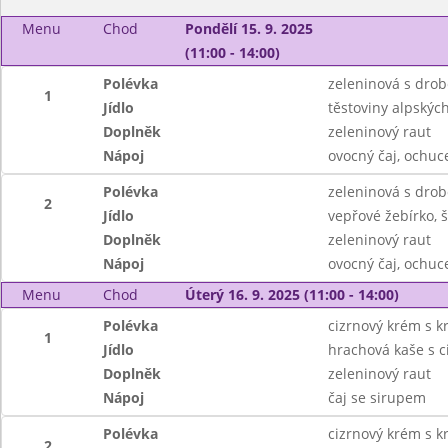
Menu
Chod
Pondělí 15. 9. 2025
(11:00 - 14:00)
Polévka
zeleninová s dro
1
Jídlo
těstoviny alpských
Doplněk
zeleninový raut
Nápoj
ovocný čaj, ochu
Polévka
zeleninová s dro
2
Jídlo
vepřové žebírko,
Doplněk
zeleninový raut
Nápoj
ovocný čaj, ochu
Menu
Chod
Úterý 16. 9. 2025 (11:00 - 14:00)
Polévka
cizrnový krém s k
1
Jídlo
hrachová kaše s c
Doplněk
zeleninový raut
Nápoj
čaj se sirupem
Polévka
cizrnový krém s k
2