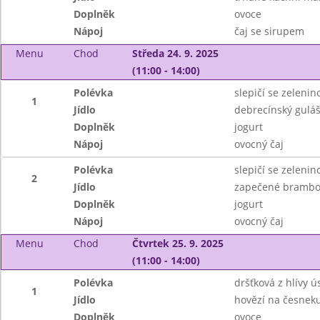
Doplněk
ovoce
Nápoj
čaj se sirupem
Menu
Chod
Středa 24. 9. 2025
(11:00 - 14:00)
Polévka
slepičí se zeleni
1
Jídlo
debrecínský guláš
Doplněk
jogurt
Nápoj
ovocný čaj
Polévka
slepičí se zeleni
2
Jídlo
zapečené brambo
Doplněk
jogurt
Nápoj
ovocný čaj
Menu
Chod
Čtvrtek 25. 9. 2025
(11:00 - 14:00)
Polévka
dršťková z hlívy ú
1
Jídlo
hovězí na česnek
Doplněk
ovoce