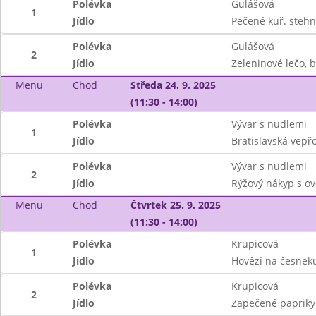
Polévka
Gulášová
1
Jídlo
Pečené kuř. steh
Polévka
Gulášová
2
Jídlo
Zeleninové lečo, 
Menu
Chod
Středa 24. 9. 2025
(11:30 - 14:00)
Polévka
Vývar s nudlemi
1
Jídlo
Bratislavská vepř
Polévka
Vývar s nudlemi
2
Jídlo
Rýžový nákyp s o
Menu
Chod
Čtvrtek 25. 9. 2025
(11:30 - 14:00)
Polévka
Krupicová
1
Jídlo
Hovězí na česneku 
Polévka
Krupicová
2
Jídlo
Zapečené papriky