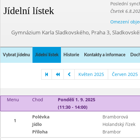
Poslední sync
Jídelní lístek
Čtvrtek 6.8.20
Omezení obje
Gymnázium Karla Sladkovského, Praha 3, Sladkovské
Vybrat jídelnu
Jídelní lístek
Historie
Kontakty a informace
Doch
Květen 2025
Červen 2025
Menu
Chod
Pondělí 1. 9. 2025
(11:30 - 14:00)
Polévka
Bramborová
1
Jídlo
Holandský řízek
Příloha
Brambor