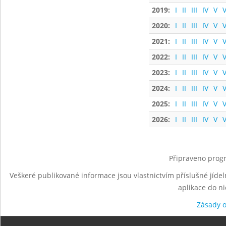
2019:
I
II
III
IV
V
V
2020:
I
II
III
IV
V
V
2021:
I
II
III
IV
V
V
2022:
I
II
III
IV
V
V
2023:
I
II
III
IV
V
V
2024:
I
II
III
IV
V
V
2025:
I
II
III
IV
V
V
2026:
I
II
III
IV
V
V
Připraveno progr
Veškeré publikované informace jsou vlastnictvím příslušné jídel
aplikace do n
Zásady 