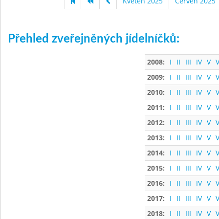
Květen 2025
Červen 2025
Přehled zveřejněných jídelníčků:
2008:
I
II
III
IV
V
V
2009:
I
II
III
IV
V
V
2010:
I
II
III
IV
V
V
2011:
I
II
III
IV
V
V
2012:
I
II
III
IV
V
V
2013:
I
II
III
IV
V
V
2014:
I
II
III
IV
V
V
2015:
I
II
III
IV
V
V
2016:
I
II
III
IV
V
V
2017:
I
II
III
IV
V
V
2018:
I
II
III
IV
V
V