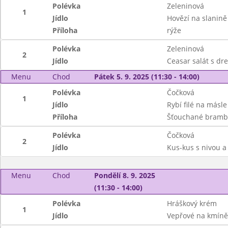
Polévka
Zeleninová
1
Jídlo
Hovězí na slanině
Příloha
rýže
Polévka
Zeleninová
2
Jídlo
Ceasar salát s dr
Menu
Chod
Pátek 5. 9. 2025 (11:30 - 14:00)
Polévka
Čočková
1
Jídlo
Rybí filé na másle
Příloha
Šťouchané bramb
Polévka
Čočková
2
Jídlo
Kus-kus s nivou a
Menu
Chod
Pondělí 8. 9. 2025
(11:30 - 14:00)
Polévka
Hráškový krém
1
Jídlo
Vepřové na kmíně,