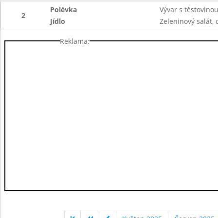
Polévka
Vývar s těstovino
2
Jídlo
Zeleninový salát, d
Reklama: