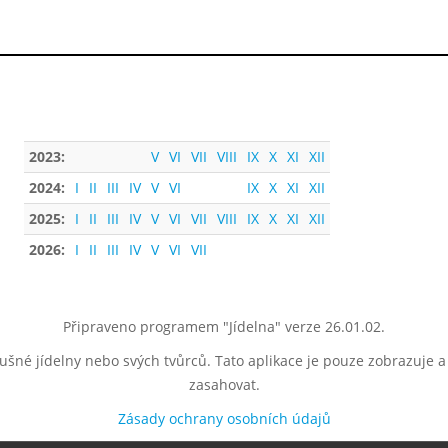
2023:
V
VI
VII
VIII
IX
X
XI
XII
2024:
I
II
III
IV
V
VI
IX
X
XI
XII
2025:
I
II
III
IV
V
VI
VII
VIII
IX
X
XI
XII
2026:
I
II
III
IV
V
VI
VII
Připraveno programem "Jídelna" verze 26.01.02.
lušné jídelny nebo svých tvůrců. Tato aplikace je pouze zobrazuje 
zasahovat.
Zásady ochrany osobních údajů