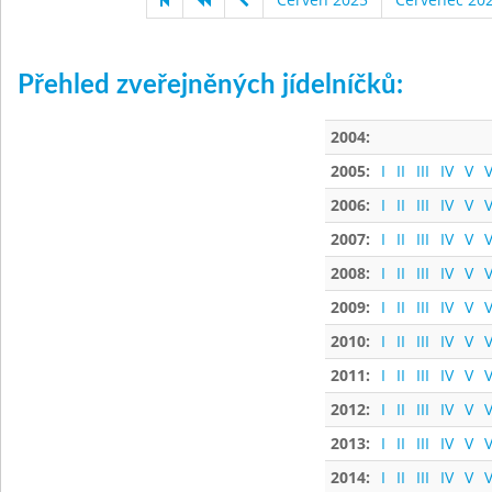
Přehled zveřejněných jídelníčků:
2004:
2005:
I
II
III
IV
V
V
2006:
I
II
III
IV
V
V
2007:
I
II
III
IV
V
V
2008:
I
II
III
IV
V
V
2009:
I
II
III
IV
V
V
2010:
I
II
III
IV
V
V
2011:
I
II
III
IV
V
V
2012:
I
II
III
IV
V
V
2013:
I
II
III
IV
V
V
2014:
I
II
III
IV
V
V