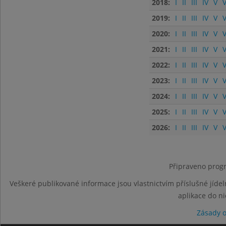
2018:
I
II
III
IV
V
V
2019:
I
II
III
IV
V
V
2020:
I
II
III
IV
V
V
2021:
I
II
III
IV
V
V
2022:
I
II
III
IV
V
V
2023:
I
II
III
IV
V
V
2024:
I
II
III
IV
V
V
2025:
I
II
III
IV
V
V
2026:
I
II
III
IV
V
V
Připraveno progr
Veškeré publikované informace jsou vlastnictvím příslušné jídel
aplikace do n
Zásady 