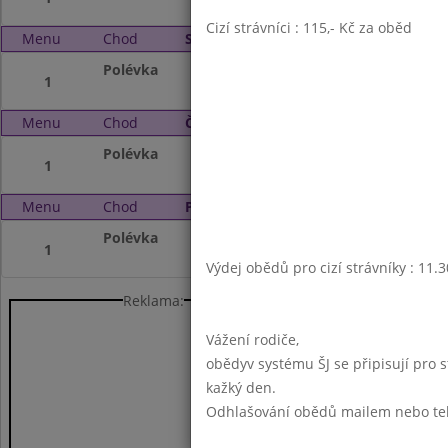
Cizí strávníci : 115,- Kč za oběd
Menu
Chod
Středa 27. 8. 2025 (11:30 - 13:45)
Polévka
Prázdniny
1
Menu
Chod
Čtvrtek 28. 8. 2025 (11:30 - 13:45)
Polévka
Prázdniny
1
Menu
Chod
Pátek 29. 8. 2025 (11:30 - 13:45)
Polévka
Prázdniny
1
Výdej obědů pro cizí strávníky : 11.
Reklama:
Vážení rodiče,
obědyv systému ŠJ se připisují pro 
kažký den.
Odhlašování obědů mailem nebo telef