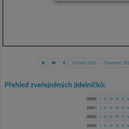
Červen 2025
Červenec 20
Přehled zveřejněných jídelníčků:
2000:
I
II
III
IV
V
V
2001:
I
II
III
IV
V
V
2002:
I
II
III
IV
V
V
2003:
I
II
III
IV
V
V