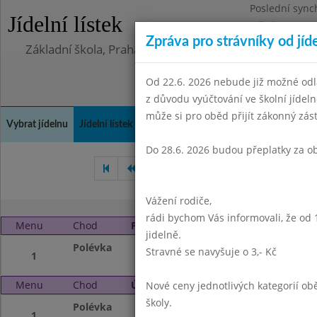
Poslední sync
Jídelní lístek
Středa 5.8.202
Zpráva pro strávníky od jíd
Základní škola, Praha 4, Na Líše 16
Od 22.6. 2026 nebude již možné odl
z důvodu vyúčtování ve školní jíde
může si pro oběd přijít zákonný zá
Vybrat jídelnu
Jídelní lístek
Historie
Kontakty a informace
Doch
Do 28.6. 2026 budou přeplatky za o
Červen 2025
Červenec 20
Vážení rodiče,
rádi bychom Vás informovali, že od 
Menu
Chod
Pondělí 25. 8. 2025 (11:30 - 13:45)
jidelně.
Polévka
Prázdniny
Stravné se navyšuje o 3,- Kč
1
Menu
Chod
Úterý 26. 8. 2025 (11:30 - 13:45)
Nové ceny jednotlivých kategorií 
školy.
Polévka
Prázdniny
1