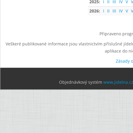
2025:
I
II
III
IV
V
V
2026:
I
II
III
IV
V
V
Připraveno progr
Veškeré publikované informace jsou vlastnictvím příslušné jídel
aplikace do n
Zásady 
Objednávkový systém
www.jidelna.c