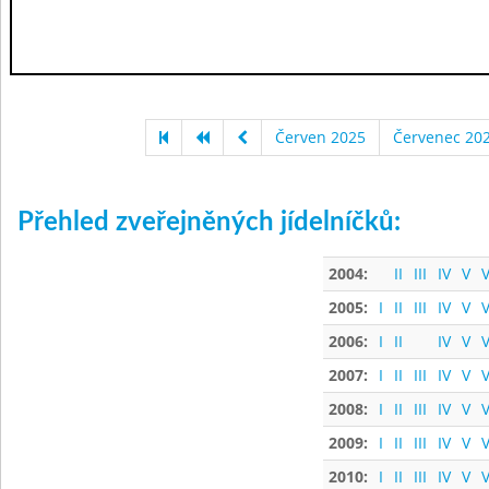
Červen 2025
Červenec 20
Přehled zveřejněných jídelníčků:
2004:
II
III
IV
V
V
2005:
I
II
III
IV
V
V
2006:
I
II
IV
V
V
2007:
I
II
III
IV
V
V
2008:
I
II
III
IV
V
V
2009:
I
II
III
IV
V
V
2010:
I
II
III
IV
V
V