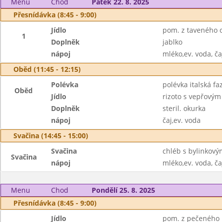
Menu
Chod
Pátek 22. 8. 2025
Přesnídávka (8:45 - 9:00)
Jídlo
pom. z taveného o
1
Doplněk
jablko
nápoj
mléko,ev. voda, ča
Oběd (11:45 - 12:15)
Polévka
polévka italská fa
Oběd
Jídlo
rizoto s vepřový
Doplněk
steril. okurka
nápoj
čaj,ev. voda
Svačina (14:45 - 15:00)
Svačina
chléb s bylinkový
Svačina
nápoj
mléko,ev. voda, ča
Menu
Chod
Pondělí 25. 8. 2025
Přesnídávka (8:45 - 9:00)
Jídlo
pom. z pečeného ry