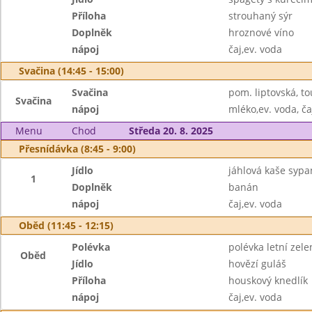
Příloha
strouhaný sýr
Doplněk
hroznové víno
nápoj
čaj,ev. voda
Svačina (14:45 - 15:00)
Svačina
pom. liptovská, to
Svačina
nápoj
mléko,ev. voda, ča
Menu
Chod
Středa 20. 8. 2025
Přesnídávka (8:45 - 9:00)
Jídlo
jáhlová kaše syp
1
Doplněk
banán
nápoj
čaj,ev. voda
Oběd (11:45 - 12:15)
Polévka
polévka letní ze
Oběd
Jídlo
hovězí guláš
Příloha
houskový knedlík
nápoj
čaj,ev. voda