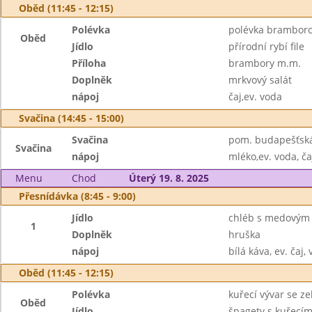
Oběd (11:45 - 12:15)
Polévka
polévka brambor
Oběd
Jídlo
přírodní rybí file
Příloha
brambory m.m.
Doplněk
mrkvový salát
nápoj
čaj,ev. voda
Svačina (14:45 - 15:00)
Svačina
pom. budapešťská,
Svačina
nápoj
mléko,ev. voda, ča
Menu
Chod
Úterý 19. 8. 2025
Přesnídávka (8:45 - 9:00)
Jídlo
chléb s medovým
1
Doplněk
hruška
nápoj
bílá káva, ev. čaj,
Oběd (11:45 - 12:15)
Polévka
kuřecí vývar se z
Oběd
Jídlo
špagety s kuřecí