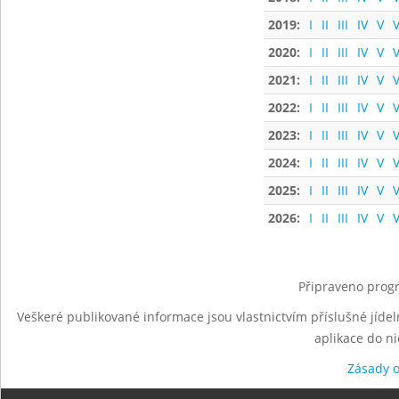
2019:
I
II
III
IV
V
V
2020:
I
II
III
IV
V
V
2021:
I
II
III
IV
V
V
2022:
I
II
III
IV
V
V
2023:
I
II
III
IV
V
V
2024:
I
II
III
IV
V
V
2025:
I
II
III
IV
V
V
2026:
I
II
III
IV
V
V
Připraveno progr
Veškeré publikované informace jsou vlastnictvím příslušné jídel
aplikace do n
Zásady 