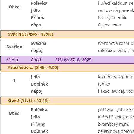
Polévka
kuřecí kaldoun se
Oběd
Jídlo
restovaná panenk
Příloha
labský knedlík
nápoj
čaj,ev. voda
Svačina (14:45 - 15:00)
Svačina
tvarohová rozhuda
Svačina
nápoj
mléko,ev. voda, ča
Menu
Chod
Středa 27. 8. 2025
Přesnídávka (8:45 - 9:00)
Jídlo
kobliha s džeme
1
Doplněk
jablko
nápoj
kakao, ev. čaj, vod
Oběd (11:45 - 12:15)
Polévka
polévka rybí se z
Oběd
Jídlo
kuřecí řízek smaž
Příloha
brambory m.m.
Doplněk
zeleninová obloh