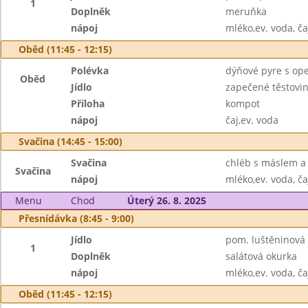
1
Doplněk
meruňka
nápoj
mléko,ev. voda, ča
Oběd (11:45 - 12:15)
Polévka
dýňové pyre s op
Oběd
Jídlo
zapečené těstovin
Příloha
kompot
nápoj
čaj,ev. voda
Svačina (14:45 - 15:00)
Svačina
chléb s máslem a 
Svačina
nápoj
mléko,ev. voda, ča
Menu
Chod
Úterý 26. 8. 2025
Přesnídávka (8:45 - 9:00)
Jídlo
pom. luštěninová s
1
Doplněk
salátová okurka
nápoj
mléko,ev. voda, ča
Oběd (11:45 - 12:15)