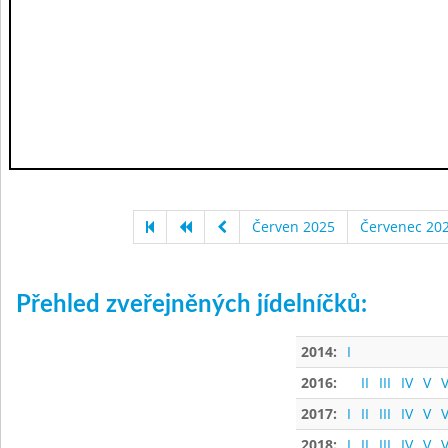
Červen 2025
Červenec 20
Přehled zveřejněných jídelníčků:
2014:
I
2016:
II
III
IV
V
V
2017:
I
II
III
IV
V
V
2018:
I
II
III
IV
V
V