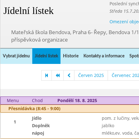
Poslední sync
Jídelní lístek
Středa 15.7.20
Omezení obje
Mateřská škola Bendova, Praha 6- Řepy, Bendova 1/
příspěvková organizace
Vybrat jídelnu
Jídelní lístek
Historie
Kontakty a informace
Spot
Červen 2025
Červenec 20
Menu
Chod
Pondělí 18. 8. 2025
Přesnídávka (8:45 - 9:00)
Jídlo
pom. z lučiny, vek
1
Doplněk
jablko
nápoj
mléko,ev. voda, ča