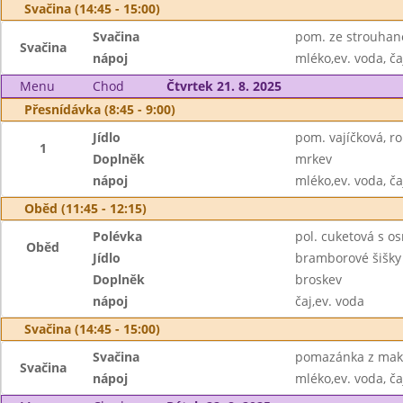
Svačina (14:45 - 15:00)
Svačina
pom. ze strouhané
Svačina
nápoj
mléko,ev. voda, ča
Menu
Chod
Čtvrtek 21. 8. 2025
Přesnídávka (8:45 - 9:00)
Jídlo
pom. vajíčková, ro
1
Doplněk
mrkev
nápoj
mléko,ev. voda, ča
Oběd (11:45 - 12:15)
Polévka
pol. cuketová s 
Oběd
Jídlo
bramborové šišk
Doplněk
broskev
nápoj
čaj,ev. voda
Svačina (14:45 - 15:00)
Svačina
pomazánka z makre
Svačina
nápoj
mléko,ev. voda, ča