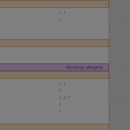
1
,
7
1
Obsahuje alergeny
1
,
7
7
1
,
3
,
7
1
1