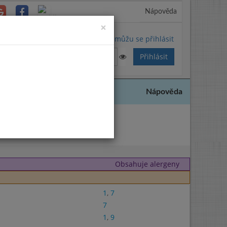
Nápověda
Close
×
Nemůžu se přihlásit
Nápověda
025
Obsahuje alergeny
1
,
7
7
1
,
9