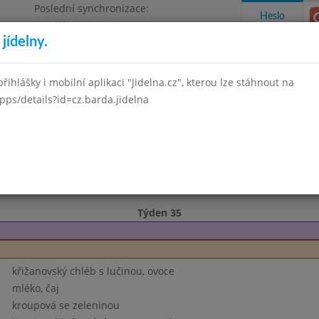
Poslední synchronizace:
Heslo
Pondělí 3.8.2026 12:03
jídelny.
Omezení objednávek
, okres Brno - venkov, příspěvková
řihlášky i mobilní aplikaci "Jidelna.cz", kterou lze stáhnout na
pps/details?id=cz.barda.jidelna
takty a informace
Docházka
Aktivity
rven 2025
Červenec 2025
Srpen 2025
Září 2025
Říjen 2
Týden 35
křižanovský chléb s lučinou, ovoce
mléko, čaj
kroupová se zeleninou