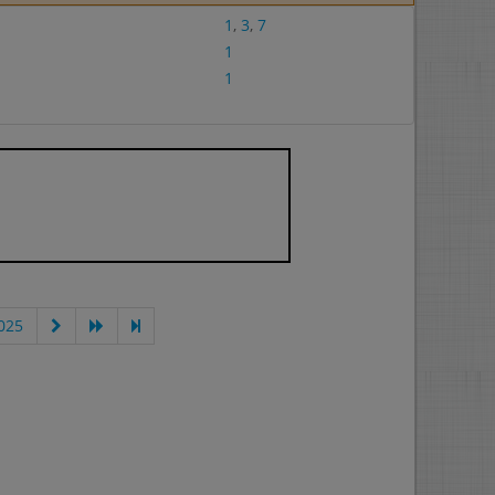
1
,
3
,
7
1
1
025