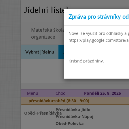
Jídelní lístek
Zpráva pro strávníky od 
Mateřská škola a Základní škola, Ostopovice
Nově lze využít pro odhlášky a p
organizace
https://play.google.com/store/a
Vybrat jídelnu
Jídelní lístek
Historie
Kon
Krásné prázdniny.
Če
Menu
Chod
Pondělí 25. 8. 2025
přesnídávka+oběd (8:30 - 9:00)
Přesnídávka-Jídlo
Oběd+Přesnídávka
Přesnídávka-Nápoj
Oběd-Polévka