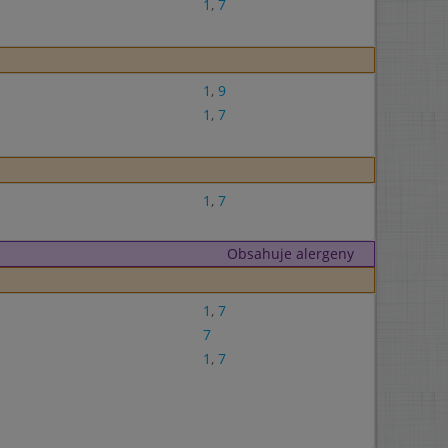
1
,
7
1
,
9
1
,
7
1
,
7
Obsahuje alergeny
1
,
7
7
1
,
7