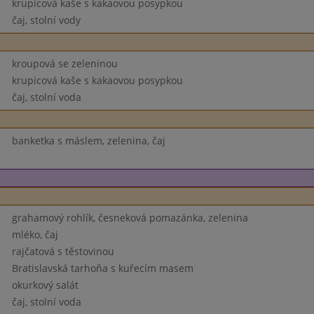
krupicová kaše s kakaovou posypkou
čaj, stolní vody
kroupová se zeleninou
krupicová kaše s kakaovou posypkou
čaj, stolní voda
banketka s máslem, zelenina, čaj
grahamový rohlík, česneková pomazánka, zelenina
mléko, čaj
rajčatová s těstovinou
Bratislavská tarhoňa s kuřecím masem
okurkový salát
čaj, stolní voda