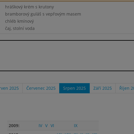
hráškový krém s krutony
bramborový guláš s vepřovým masem
chléb kmínový
čaj, stolní voda
rven 2025
Červenec 2025
Srpen 2025
Září 2025
Říjen 2
2009:
IV
V
VI
IX