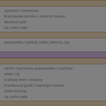
rajčatová s těstovinou
Bratislavská tarhoňa s kuřecím masem
okurkový salát
čaj, stolní voda
pomazánka z rybiček, chléb, zelenina, čaj
rohlík s tvarohovou pomazánkou s pažitkou
mléko, čaj
hráškový krém s krutony
bramborový guláš s vepřovým masem
chléb kmínový
čaj, stolní voda