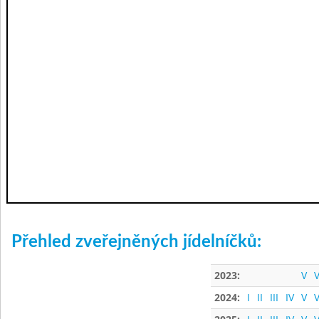
Přehled zveřejněných jídelníčků:
2023:
V
V
2024:
I
II
III
IV
V
V