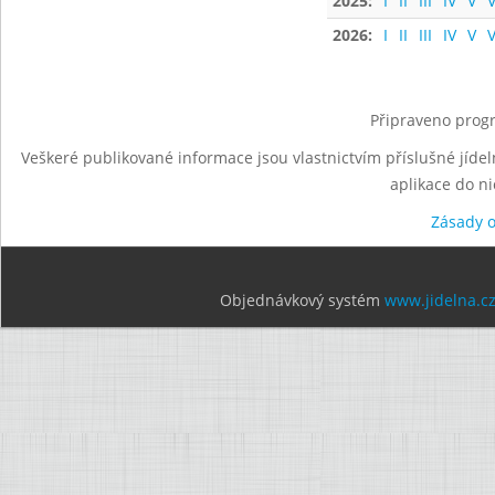
2025:
I
II
III
IV
V
V
2026:
I
II
III
IV
V
V
Připraveno progr
Veškeré publikované informace jsou vlastnictvím příslušné jídel
aplikace do n
Zásady 
Objednávkový systém
www.jidelna.c