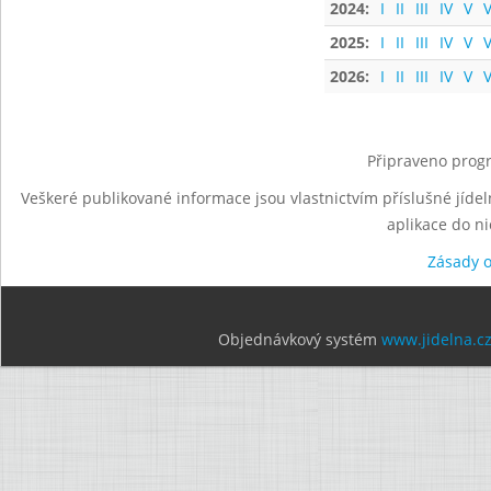
2024:
I
II
III
IV
V
V
2025:
I
II
III
IV
V
V
2026:
I
II
III
IV
V
V
Připraveno progr
Veškeré publikované informace jsou vlastnictvím příslušné jídel
aplikace do n
Zásady 
Objednávkový systém
www.jidelna.c