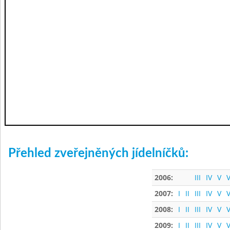
Přehled zveřejněných jídelníčků:
2006:
III
IV
V
V
2007:
I
II
III
IV
V
V
2008:
I
II
III
IV
V
V
2009:
I
II
III
IV
V
V