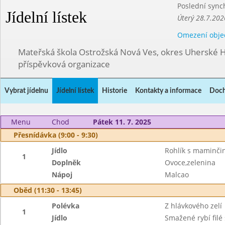
Poslední sync
Jídelní lístek
Úterý 28.7.202
Omezení obje
Mateřská škola Ostrožská Nová Ves, okres Uherské H
příspěvková organizace
Vybrat jídelnu
Jídelní lístek
Historie
Kontakty a informace
Doch
Menu
Chod
Pátek 11. 7. 2025
Přesnídávka (9:00 - 9:30)
Jídlo
Rohlík s maminč
1
Doplněk
Ovoce,zelenina
Nápoj
Malcao
Oběd (11:30 - 13:45)
Polévka
Z hlávkového zelí
1
Jídlo
Smažené rybí filé