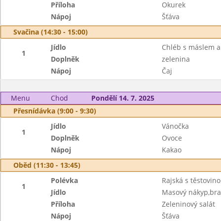
Příloha
Okurek
Nápoj
Šťáva
Svačina (14:30 - 15:00)
Jídlo
Chléb s máslem a
1
Doplněk
zelenina
Nápoj
Čaj
Menu
Chod
Pondělí 14. 7. 2025
Přesnídávka (9:00 - 9:30)
Jídlo
Vánočka
1
Doplněk
Ovoce
Nápoj
Kakao
Oběd (11:30 - 13:45)
Polévka
Rajská s těstovino
1
Jídlo
Masový nákyp,br
Příloha
Zeleninový salát
Nápoj
Šťáva