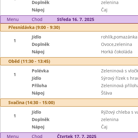
Doplněk
zelenina
Nápoj
Čaj
Menu
Chod
Středa 16. 7. 2025
Přesnídávka (9:00 - 9:30)
Jídlo
rohlík,pomazánka 
1
Doplněk
Ovoce,zelenina
Nápoj
Horká čokoláda
Oběd (11:30 - 13:45)
Polévka
Zeleninová s vlo
1
Jídlo
Sýrový řízek s h
Příloha
Zeleninová příloh
Nápoj
Šťáva
Svačina (14:30 - 15:00)
Jídlo
Rýžový chleba s 
1
Doplněk
zelenina
Nápoj
Čaj
Menu
Chod
Čtvrtek 17. 7. 2025