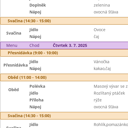
Doplněk
zelenina
Nápoj
ovocná šťáva
Svačina (14:30 - 15:00)
Jídlo
Ovoce
Svačina
Nápoj
čaj
Menu
Chod
Čtvrtek 3. 7. 2025
Přesnídávka (9:00 - 10:00)
Jídlo
Vánočka
Přesnídávka
Nápoj
kakao,čaj
Oběd (11:00 - 14:00)
Polévka
Masový vývar se 
Oběd
Jídlo
Rozlítaný ptáček
Příloha
rýže
Nápoj
ovocná šťáva
Svačina (14:30 - 15:00)
Jídlo
Rohlík,pomazánko
Svačina