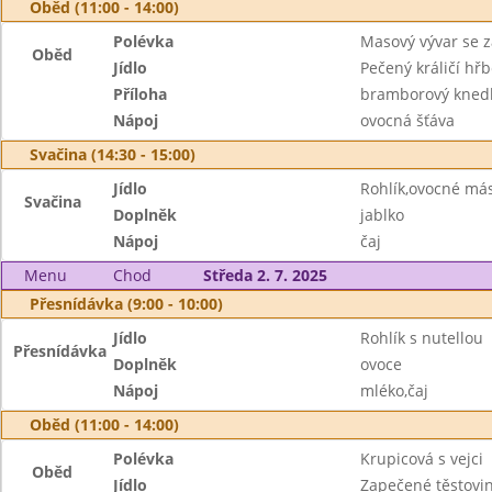
Oběd (11:00 - 14:00)
Polévka
Masový vývar se 
Oběd
Jídlo
Pečený králičí hřb
Příloha
bramborový knedl
Nápoj
ovocná šťáva
Svačina (14:30 - 15:00)
Jídlo
Rohlík,ovocné má
Svačina
Doplněk
jablko
Nápoj
čaj
Menu
Chod
Středa 2. 7. 2025
Přesnídávka (9:00 - 10:00)
Jídlo
Rohlík s nutellou
Přesnídávka
Doplněk
ovoce
Nápoj
mléko,čaj
Oběd (11:00 - 14:00)
Polévka
Krupicová s vejci
Oběd
Jídlo
Zapečené těstovi