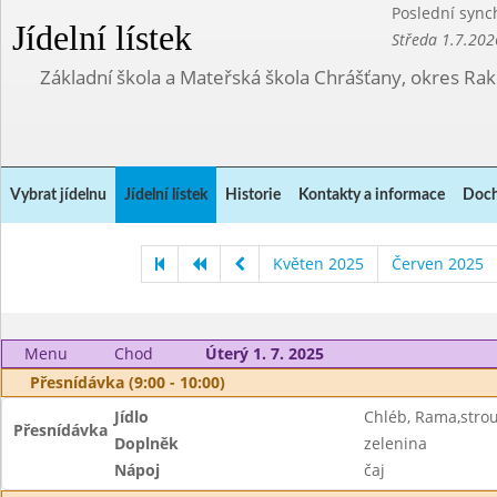
Poslední sync
Jídelní lístek
Středa 1.7.202
Základní škola a Mateřská škola Chrášťany, okres Ra
Vybrat jídelnu
Jídelní lístek
Historie
Kontakty a informace
Doch
Květen 2025
Červen 2025
Menu
Chod
Úterý 1. 7. 2025
Přesnídávka (9:00 - 10:00)
Jídlo
Chléb, Rama,stro
Přesnídávka
Doplněk
zelenina
Nápoj
čaj