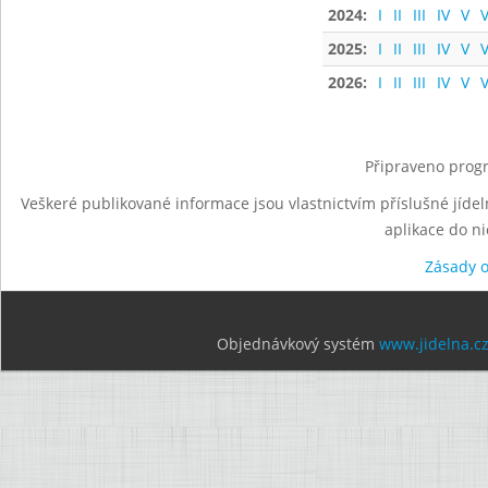
2024:
I
II
III
IV
V
V
2025:
I
II
III
IV
V
V
2026:
I
II
III
IV
V
V
Připraveno progr
Veškeré publikované informace jsou vlastnictvím příslušné jídel
aplikace do n
Zásady 
Objednávkový systém
www.jidelna.c