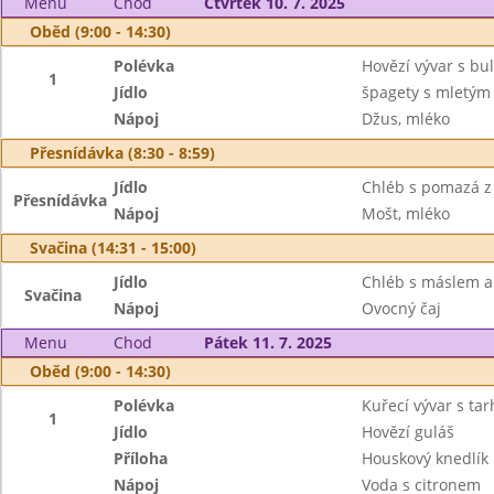
Menu
Chod
Čtvrtek 10. 7. 2025
Oběd (9:00 - 14:30)
Polévka
Hovězí vývar s b
1
Jídlo
špagety s mletý
Nápoj
Džus, mléko
Přesnídávka (8:30 - 8:59)
Jídlo
Chléb s pomazá z 
Přesnídávka
Nápoj
Mošt, mléko
Svačina (14:31 - 15:00)
Jídlo
Chléb s máslem a
Svačina
Nápoj
Ovocný čaj
Menu
Chod
Pátek 11. 7. 2025
Oběd (9:00 - 14:30)
Polévka
Kuřecí vývar s ta
1
Jídlo
Hovězí guláš
Příloha
Houskový knedlík
Nápoj
Voda s citronem