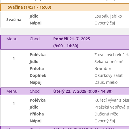
Svačina (14:31 - 15:00)
Jídlo
Loupák, jablko
Svačina
Nápoj
Ovocný čaj
Menu
Chod
Pondělí 21. 7. 2025
(9:00 - 14:30)
Polévka
Z ovesných vloček
1
Jídlo
Sekaná pečeně
Příloha
Brambor
Doplněk
Okurkový salát
Nápoj
Džus, mléko
Menu
Chod
Úterý 22. 7. 2025 (9:00 - 14:30)
Polévka
Kuřecí vývar s pí
1
Jídlo
Pražská vepřová 
Příloha
Dušená rýže
Nápoj
Ovocný čaj