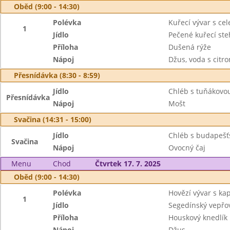
Oběd (9:00 - 14:30)
Polévka
Kuřecí vývar s ce
1
Jídlo
Pečené kuřecí st
Příloha
Dušená rýže
Nápoj
Džus, voda s citr
Přesnídávka (8:30 - 8:59)
Jídlo
Chléb s tuňákovo
Přesnídávka
Nápoj
Mošt
Svačina (14:31 - 15:00)
Jídlo
Chléb s budapešť
Svačina
Nápoj
Ovocný čaj
Menu
Chod
Čtvrtek 17. 7. 2025
Oběd (9:00 - 14:30)
Polévka
Hovězí vývar s k
1
Jídlo
Segedínský vepřo
Příloha
Houskový knedlík
Nápoj
Džus