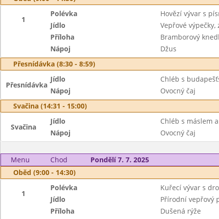
Polévka
Hovězí vývar s pí
1
Jídlo
Vepřové výpečky, z
Příloha
Bramborový knedl
Nápoj
Džus
Přesnídávka (8:30 - 8:59)
Jídlo
Chléb s budapešť
Přesnídávka
Nápoj
Ovocný čaj
Svačina (14:31 - 15:00)
Jídlo
Chléb s máslem a 
Svačina
Nápoj
Ovocný čaj
Menu
Chod
Pondělí 7. 7. 2025
Oběd (9:00 - 14:30)
Polévka
Kuřecí vývar s d
1
Jídlo
Přírodní vepřový 
Příloha
Dušená rýže