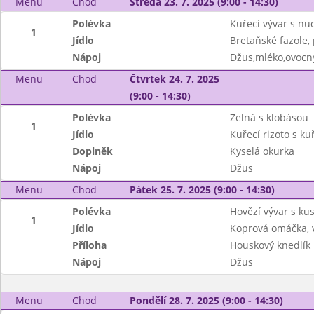
Menu
Chod
Středa 23. 7. 2025 (9:00 - 14:30)
Polévka
Kuřecí vývar s nu
1
Jídlo
Bretaňské fazole,
Nápoj
Džus,mléko,ovocný
Menu
Chod
Čtvrtek 24. 7. 2025
(9:00 - 14:30)
Polévka
Zelná s klobásou
1
Jídlo
Kuřecí rizoto s 
Doplněk
Kyselá okurka
Nápoj
Džus
Menu
Chod
Pátek 25. 7. 2025 (9:00 - 14:30)
Polévka
Hovězí vývar s k
1
Jídlo
Koprová omáčka, v
Příloha
Houskový knedlík
Nápoj
Džus
Menu
Chod
Pondělí 28. 7. 2025 (9:00 - 14:30)