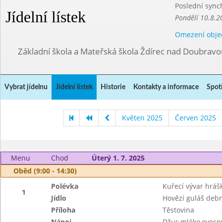
Poslední sync
Jídelní lístek
Pondělí 10.8.2
Omezení obje
Základní škola a Mateřská škola Ždírec nad Doubravo
Vybrat jídelnu
Jídelní lístek
Historie
Kontakty a informace
Spot
Květen 2025
Červen 2025
Menu
Chod
Úterý 1. 7. 2025
Oběd (9:00 - 14:30)
Polévka
Kuřecí vývar hráš
1
Jídlo
Hovězí guláš debr
Příloha
Těstovina
Nápoj
Džus,mléko,ovocný