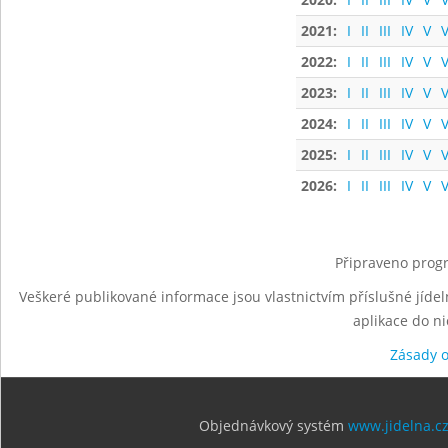
2021:
I
II
III
IV
V
V
2022:
I
II
III
IV
V
V
2023:
I
II
III
IV
V
V
2024:
I
II
III
IV
V
V
2025:
I
II
III
IV
V
V
2026:
I
II
III
IV
V
V
Připraveno progr
Veškeré publikované informace jsou vlastnictvím příslušné jídel
aplikace do n
Zásady 
Objednávkový systém
www.jidelna.c