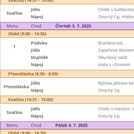
Svačina (14:31 - 15:00)
Jídlo
Chléb s balkánsko
Svačina
Nápoj
Ovocný čaj, mléko
Menu
Chod
Čtvrtek 3. 7. 2025
Oběd (9:00 - 14:30)
Polévka
Bramborová
1
Jídlo
Zapečené těstovi
Doplněk
Okurkový salát
Nápoj
Voda s citronem
Přesnídávka (8:30 - 8:59)
Jídlo
Rýžovo jáhlová kaš
Přesnídávka
Nápoj
Ovocný čaj
Svačina (14:31 - 15:00)
Jídlo
Chléb s máslem, 
Svačina
Nápoj
Ovocný čaj
Menu
Chod
Pátek 4. 7. 2025
Oběd (9:00 - 14:30)