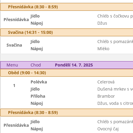
Přesnídávka (8:30 - 8:59)
Jídlo
Chléb s čočkovu 
Přesnídávka
Nápoj
Džus
Svačina (14:31 - 15:00)
Jídlo
Chléb s pomazánk
Svačina
Nápoj
Mléko
Menu
Chod
Pondělí 14. 7. 2025
Oběd (9:00 - 14:30)
Polévka
Celerová
1
Jídlo
Dušená mrkev s 
Příloha
Brambor
Nápoj
Džus, voda s citr
Přesnídávka (8:30 - 8:59)
Jídlo
Chléb s pomazánko
Přesnídávka
Nápoj
Ovocný čaj