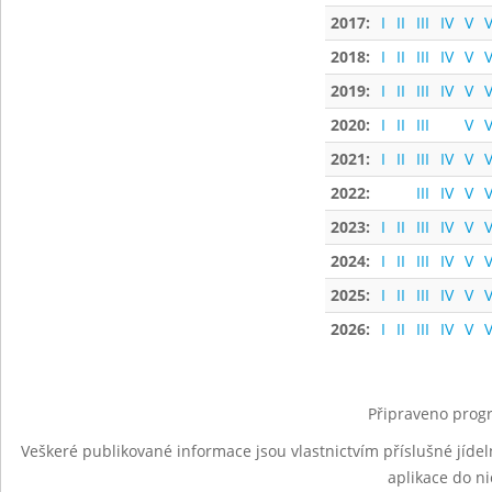
2017:
I
II
III
IV
V
V
2018:
I
II
III
IV
V
V
2019:
I
II
III
IV
V
V
2020:
I
II
III
V
V
2021:
I
II
III
IV
V
V
2022:
III
IV
V
V
2023:
I
II
III
IV
V
V
2024:
I
II
III
IV
V
V
2025:
I
II
III
IV
V
V
2026:
I
II
III
IV
V
V
Připraveno progr
Veškeré publikované informace jsou vlastnictvím příslušné jídel
aplikace do n