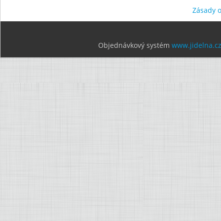
Zásady 
Objednávkový systém
www.jidelna.c