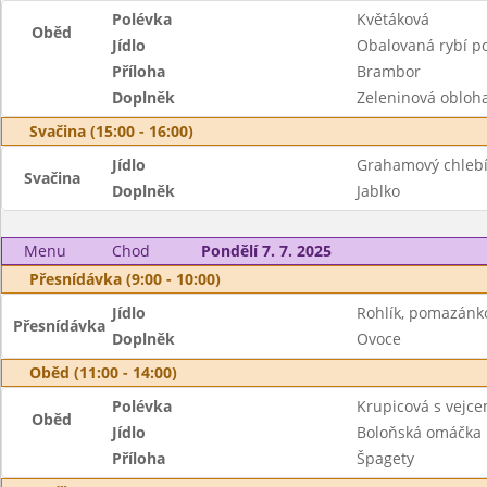
Polévka
Květáková
Oběd
Jídlo
Obalovaná rybí p
Příloha
Brambor
Doplněk
Zeleninová obloh
Svačina (15:00 - 16:00)
Jídlo
Grahamový chlebí
Svačina
Doplněk
Jablko
Menu
Chod
Pondělí 7. 7. 2025
Přesnídávka (9:00 - 10:00)
Jídlo
Rohlík, pomazánk
Přesnídávka
Doplněk
Ovoce
Oběd (11:00 - 14:00)
Polévka
Krupicová s vejc
Oběd
Jídlo
Boloňská omáčka
Příloha
Špagety