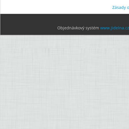
Zásady 
Objednávkový systém
www.jidelna.c