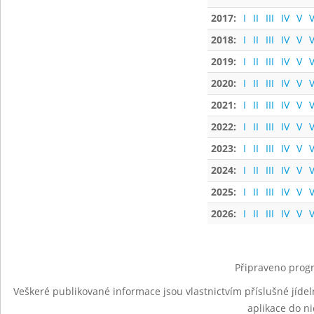
2017:
I
II
III
IV
V
V
2018:
I
II
III
IV
V
V
2019:
I
II
III
IV
V
V
2020:
I
II
III
IV
V
V
2021:
I
II
III
IV
V
V
2022:
I
II
III
IV
V
V
2023:
I
II
III
IV
V
V
2024:
I
II
III
IV
V
V
2025:
I
II
III
IV
V
V
2026:
I
II
III
IV
V
V
Připraveno progr
Veškeré publikované informace jsou vlastnictvím příslušné jídel
aplikace do n