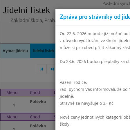
Poslední sync
Jídelní lístek
Pondělí 10.8.2
Zpráva pro strávníky od jíd
Základní škola, Praha 4, Na Líše 16
Od 22.6. 2026 nebude již možné odl
z důvodu vyúčtování ve školní jíde
může si pro oběd přijít zákonný zá
Vybrat jídelnu
Jídelní lístek
Historie
Kontakty a informace
Doch
Do 28.6. 2026 budou přeplatky za o
Květen 2025
Červen 2025
Vážení rodiče,
rádi bychom Vás informovali, že od 
Menu
Chod
Úterý 1. 7. 2025 (11:30 - 13:45)
jidelně.
Polévka
Prázdniny
Stravné se navyšuje o 3,- Kč
1
Menu
Chod
Středa 2. 7. 2025 (11:30 - 13:45)
Nové ceny jednotlivých kategorií 
školy.
Polévka
Prázdniny
1