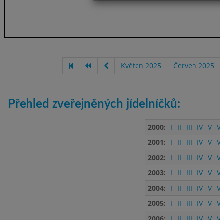
Květen 2025
Červen 2025
Přehled zveřejněných jídelníčků:
2000:
I
II
III
IV
V
V
2001:
I
II
III
IV
V
V
2002:
I
II
III
IV
V
V
2003:
I
II
III
IV
V
V
2004:
I
II
III
IV
V
V
2005:
I
II
III
IV
V
V
2006:
I
II
III
IV
V
V