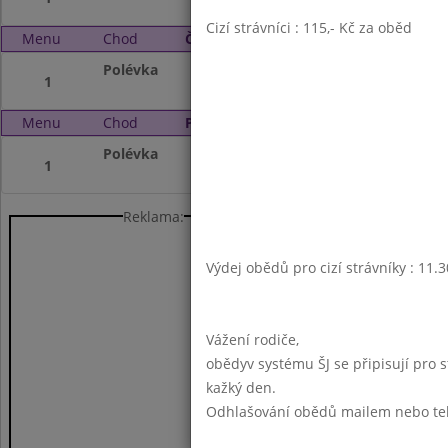
Cizí strávníci : 115,- Kč za oběd
Menu
Chod
Čtvrtek 3. 7. 2025 (11:30 - 13:45)
Polévka
Prázdniny
1
Menu
Chod
Pátek 4. 7. 2025 (11:30 - 13:45)
Polévka
Prázdniny
1
Reklama:
Výdej obědů pro cizí strávníky : 11.
Vážení rodiče,
obědyv systému ŠJ se připisují pro 
kažký den.
Odhlašování obědů mailem nebo telef