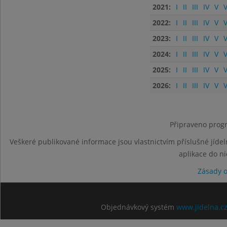
2021:
I
II
III
IV
V
V
2022:
I
II
III
IV
V
V
2023:
I
II
III
IV
V
V
2024:
I
II
III
IV
V
V
2025:
I
II
III
IV
V
V
2026:
I
II
III
IV
V
V
Připraveno progr
Veškeré publikované informace jsou vlastnictvím příslušné jídel
aplikace do n
Zásady 
Objednávkový systém
www.jidelna.c