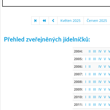
Květen 2025
Červen 2025
Přehled zveřejněných jídelníčků:
2004:
II
III
IV
V
V
2005:
I
II
III
IV
V
V
2006:
I
II
IV
V
V
2007:
I
II
III
IV
V
V
2008:
I
II
III
IV
V
V
2009:
I
II
III
IV
V
V
2010:
I
II
III
IV
V
V
2011:
I
II
III
IV
V
V