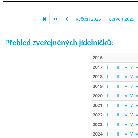
Květen 2025
Červen 2025
Přehled zveřejněných jídelníčků:
2016:
2017:
I
II
III
IV
V
V
2018:
I
II
III
IV
V
V
2019:
I
II
III
IV
V
V
2020:
I
II
III
IV
V
V
2021:
I
II
III
IV
V
V
2022:
I
II
III
IV
V
V
2023:
I
II
III
IV
V
V
2024:
I
II
III
IV
V
V