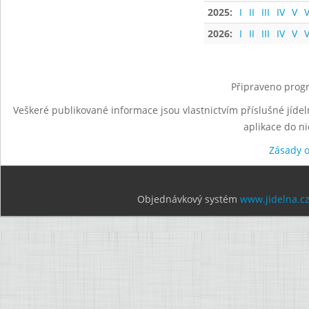
2025:
I
II
III
IV
V
V
2026:
I
II
III
IV
V
V
Připraveno progr
Veškeré publikované informace jsou vlastnictvím příslušné jídel
aplikace do n
Zásady 
Objednávkový systém
www.jidelna.c