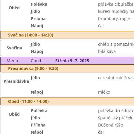
Polévka
polévka cibulačka
Oběd
Jídlo
kuřecí nudličky n
Příloha
brambory, rajče
Nápoj
čaj
Svačina (14:00 - 14:30)
Jídlo
chléb s pomazánk
Svačina
Nápoj
bílá káva
Menu
Chod
Středa 9. 7. 2025
Přesnídávka (9:00 - 9:30)
Jídlo
cereální rohlík s
Přesnídávka
Nápoj
mléko
Oběd (11:00 - 14:00)
Polévka
polévka drožďová
Oběd
Jídlo
španělský ptáček
Příloha
Dušená rýže
Nápoj
čaj