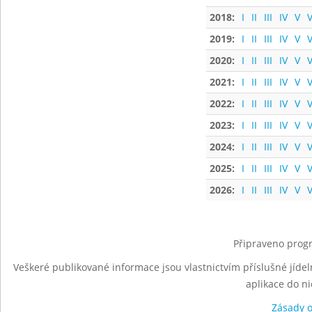
2018:
I
II
III
IV
V
V
2019:
I
II
III
IV
V
V
2020:
I
II
III
IV
V
V
2021:
I
II
III
IV
V
V
2022:
I
II
III
IV
V
V
2023:
I
II
III
IV
V
V
2024:
I
II
III
IV
V
V
2025:
I
II
III
IV
V
V
2026:
I
II
III
IV
V
V
Připraveno progr
Veškeré publikované informace jsou vlastnictvím příslušné jídel
aplikace do n
Zásady 