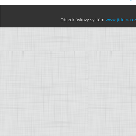
Objednávkový systém
www.jidelna.c