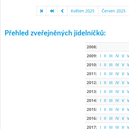
Květen 2025
Červen 2025
Přehled zveřejněných jídelníčků:
2008:
2009:
I
II
III
IV
V
V
2010:
I
II
III
IV
V
V
2011:
I
II
III
IV
V
V
2012:
I
II
III
IV
V
V
2013:
I
II
III
IV
V
V
2014:
I
II
III
IV
V
V
2015:
I
II
III
IV
V
V
2016:
I
II
III
IV
V
V
2017:
I
II
III
IV
V
V