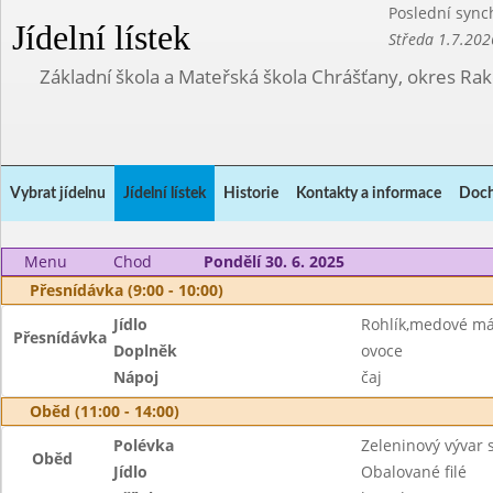
Poslední sync
Jídelní lístek
Středa 1.7.202
Základní škola a Mateřská škola Chrášťany, okres Ra
Vybrat jídelnu
Jídelní lístek
Historie
Kontakty a informace
Doch
Menu
Chod
Pondělí 30. 6. 2025
Přesnídávka (9:00 - 10:00)
Jídlo
Rohlík,medové má
Přesnídávka
Doplněk
ovoce
Nápoj
čaj
Oběd (11:00 - 14:00)
Polévka
Zeleninový vývar 
Oběd
Jídlo
Obalované filé