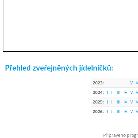
Přehled zveřejněných jídelníčků:
2023:
V
V
2024:
I
II
III
IV
V
V
2025:
I
II
III
IV
V
V
2026:
I
II
III
IV
V
V
Připraveno progr