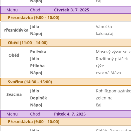
Nápoj
čaj
Menu
Chod
Čtvrtek 3. 7. 2025
Přesnídávka (9:00 - 10:00)
Jídlo
Vánočka
Přesnídávka
Nápoj
kakao,čaj
Oběd (11:00 - 14:00)
Polévka
Masový vývar se 
Oběd
Jídlo
Rozlítaný ptáček
Příloha
rýže
Nápoj
ovocná šťáva
Svačina (14:30 - 15:00)
Jídlo
Rohlík,pomazánko
Svačina
Doplněk
zelenina
Nápoj
čaj
Menu
Chod
Pátek 4. 7. 2025
Přesnídávka (9:00 - 10:00)
Jídlo
Chléb, Rama,vaře