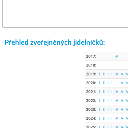
Přehled zveřejněných jídelníčků:
2017:
IV
2018:
2019:
I
II
III
IV
V
V
2020:
I
II
III
V
V
2021:
I
II
III
IV
V
V
2022:
I
II
III
IV
V
V
2023:
I
II
III
IV
V
V
2024:
I
II
III
IV
V
V
2025:
I
II
III
IV
V
V