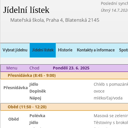
Poslední sync
Jídelní lístek
Úterý 14.7.202
Mateřská škola, Praha 4, Blatenská 2145
Vybrat jídelnu
Jídelní lístek
Historie
Kontakty a informace
Spot
Menu
Chod
Pondělí 23. 6. 2025
Přesnídávka (8:45 - 9:00)
Jídlo
Chléb s pomazán
Přesnídávka
Doplněk
ovoce
Nápoj
mléko/čaj/voda
Oběd (11:50 - 12:20)
Polévka
Masová se zeleni
Oběd
Jídlo
Těstoviny s brok