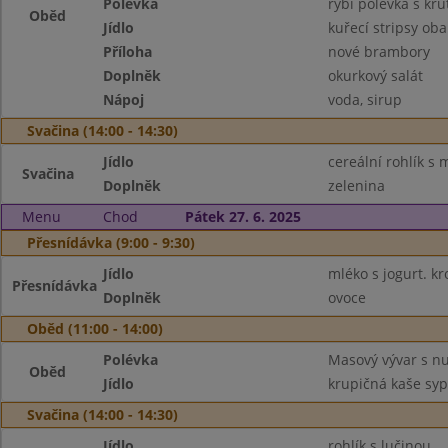
Polévka
rybí polévka s kru
Oběd
Jídlo
kuřecí stripsy oba
Příloha
nové brambory
Doplněk
okurkový salát
Nápoj
voda, sirup
Svačina (14:00 - 14:30)
Jídlo
cereální rohlík 
Svačina
Doplněk
zelenina
Menu
Chod
Pátek 27. 6. 2025
Přesnídávka (9:00 - 9:30)
Jídlo
mléko s jogurt. k
Přesnídávka
Doplněk
ovoce
Oběd (11:00 - 14:00)
Polévka
Masový vývar s n
Oběd
Jídlo
krupičná kaše sy
Svačina (14:00 - 14:30)
Jídlo
rohlík s lučinou