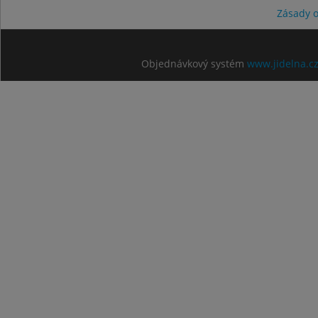
Zásady 
Objednávkový systém
www.jidelna.c