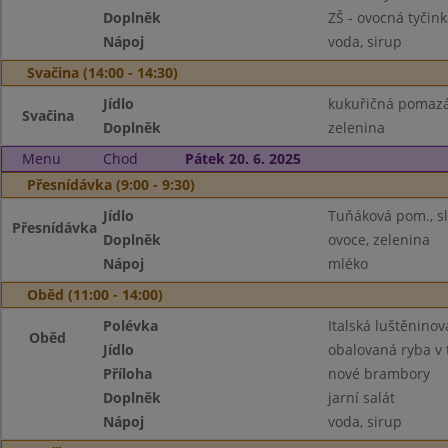
Doplněk
ZŠ - ovocná tyčink
Nápoj
voda, sirup
Svačina (14:00 - 14:30)
Jídlo
kukuřičná pomazá
Svačina
Doplněk
zelenina
Menu
Chod
Pátek 20. 6. 2025
Přesnídávka (9:00 - 9:30)
Jídlo
Tuňáková pom., sl
Přesnídávka
Doplněk
ovoce, zelenina
Nápoj
mléko
Oběd (11:00 - 14:00)
Polévka
Italská luštěninov
Oběd
Jídlo
obalovaná ryba v 
Příloha
nové brambory
Doplněk
jarní salát
Nápoj
voda, sirup