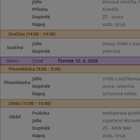
Jídlo
křenová omáčka, 
Příloha
Knedlík
Doplněk
ZŠ - ovoce
Nápoj
voda, sirup
Svačina (14:00 - 14:30)
Jídlo
tmavý chléb s m
Svačina
Doplněk
zelenina
Menu
Chod
Čtvrtek 12. 6. 2025
Přesnídávka (9:00 - 9:30)
Jídlo
chléb s vajíčkov
Přesnídávka
Doplněk
ovoce, zelenina
Nápoj
ochucené mléko
Oběd (11:00 - 14:00)
Polévka
kedlubnová polé
Oběd
Jídlo
zapečené těstovin
Doplněk
ZŠ - NEW BAR
Nápoj
voda, sirup