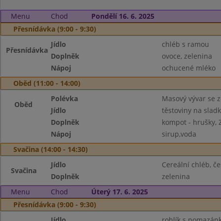
Menu
Chod
Pondělí 16. 6. 2025
Přesnídávka (9:00 - 9:30)
Jídlo
chléb s ramou
Přesnídávka
Doplněk
ovoce, zelenina
Nápoj
ochucené mléko
Oběd (11:00 - 14:00)
Polévka
Masový vývar se 
Oběd
Jídlo
těstoviny na slad
Doplněk
kompot - hrušky, Z
Nápoj
sirup,voda
Svačina (14:00 - 14:30)
Jídlo
Cereální chléb, 
Svačina
Doplněk
zelenina
Menu
Chod
Úterý 17. 6. 2025
Přesnídávka (9:00 - 9:30)
Jídlo
rohlík s pomazá