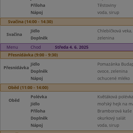
Příloha
Těstoviny
Nápoj
voda, sirup
Svačina (14:00 - 14:30)
Jídlo
Chlebíčková veka
Svačina
Doplněk
zelenina
Menu
Chod
Středa 4. 6. 2025
Přesnídávka (9:00 - 9:30)
Jídlo
Pomazánka Budape
Přesnídávka
Doplněk
ovoce, zelenina
Nápoj
ochucené mléko
Oběd (11:00 - 14:00)
Polévka
Květáková polévk
Oběd
Jídlo
mořský hejk na m
Příloha
Bramborová kaše
Doplněk
okurkový salát
Nápoj
voda, sirup