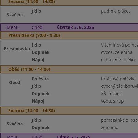
Svačina (14:00 - 14:30)
Jídlo
pudink, piškot
Svačina
Menu
Chod
Čtvrtek 5. 6. 2025
Přesnídávka (9:00 - 9:30)
Jídlo
Vitamínová pomaz
Přesnídávka
Doplněk
ovoce, zelenina
Nápoj
ochucené mléko
Oběd (11:00 - 14:00)
Polévka
hrstková polévka
Oběd
Jídlo
ovocný táč (borův
Doplněk
ZŠ - ovoce
Nápoj
voda, sirup
Svačina (14:00 - 14:30)
Jídlo
pomazánka z loso
Svačina
Doplněk
zelenina
Menu
Chod
Pátek 6. 6. 2025