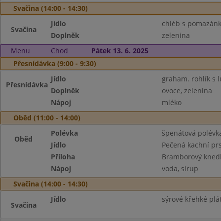
Svačina (14:00 - 14:30)
Jídlo
chléb s pomazánko
Svačina
Doplněk
zelenina
Menu
Chod
Pátek 13. 6. 2025
Přesnídávka (9:00 - 9:30)
Jídlo
graham. rohlík s 
Přesnídávka
Doplněk
ovoce, zelenina
Nápoj
mléko
Oběd (11:00 - 14:00)
Polévka
špenátová polévk
Oběd
Jídlo
Pečená kachní prs
Příloha
Bramborový knedl
Nápoj
voda, sirup
Svačina (14:00 - 14:30)
Jídlo
sýrové křehké plát
Svačina