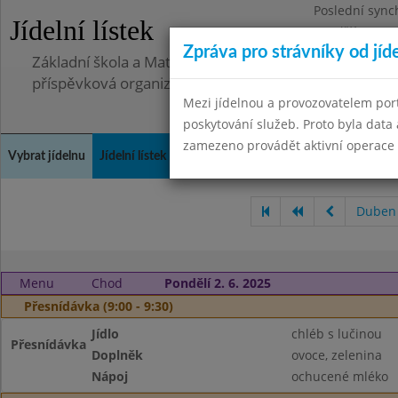
Poslední sync
Jídelní lístek
Pondělí 30.6.2
Zpráva pro strávníky od jíd
Základní škola a Mateřská škola Telnice, okres Brno-
příspěvková organizace
Mezi jídelnou a provozovatelem por
poskytování služeb. Proto byla dat
zamezeno provádět aktivní operace (
Vybrat jídelnu
Jídelní lístek
Historie
Kontakty a informace
Doch
Duben
Menu
Chod
Pondělí 2. 6. 2025
Přesnídávka (9:00 - 9:30)
Jídlo
chléb s lučinou
Přesnídávka
Doplněk
ovoce, zelenina
Nápoj
ochucené mléko