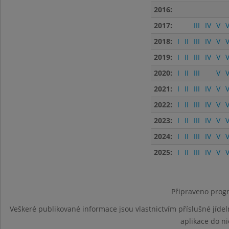
2016:
2017:
III
IV
V
V
2018:
I
II
III
IV
V
V
2019:
I
II
III
IV
V
V
2020:
I
II
III
V
V
2021:
I
II
III
IV
V
V
2022:
I
II
III
IV
V
V
2023:
I
II
III
IV
V
V
2024:
I
II
III
IV
V
V
2025:
I
II
III
IV
V
V
Připraveno progr
Veškeré publikované informace jsou vlastnictvím příslušné jídel
aplikace do n