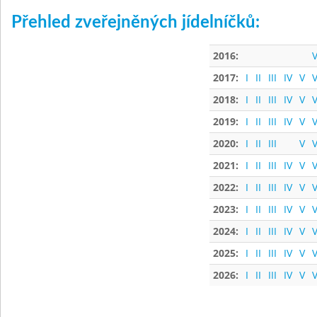
Přehled zveřejněných jídelníčků:
2016:
V
2017:
I
II
III
IV
V
V
2018:
I
II
III
IV
V
V
2019:
I
II
III
IV
V
V
2020:
I
II
III
V
V
2021:
I
II
III
IV
V
V
2022:
I
II
III
IV
V
V
2023:
I
II
III
IV
V
V
2024:
I
II
III
IV
V
V
2025:
I
II
III
IV
V
V
2026:
I
II
III
IV
V
V