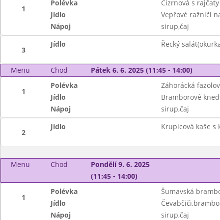
Polévka
Cizrnová s rajčat
1
Jídlo
Vepřové ražniči na
Nápoj
sirup,čaj
Jídlo
Řecký salát(okurka
3
Menu
Chod
Pátek 6. 6. 2025 (11:45 - 14:00)
Polévka
Záhorácká fazolo
1
Jídlo
Bramborové knedlí
Nápoj
sirup,čaj
Jídlo
Krupicová kaše s
2
Menu
Chod
Pondělí 9. 6. 2025
(11:45 - 14:00)
Polévka
Šumavská brambor
1
Jídlo
Čevabčiči,brambor
Nápoj
sirup,čaj