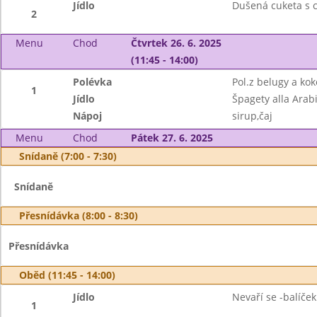
Jídlo
Dušená cuketa s c
2
Menu
Chod
Čtvrtek 26. 6. 2025
(11:45 - 14:00)
Polévka
Pol.z belugy a k
1
Jídlo
Špagety alla Ara
Nápoj
sirup,čaj
Menu
Chod
Pátek 27. 6. 2025
Snídaně (7:00 - 7:30)
Snídaně
Přesnídávka (8:00 - 8:30)
Přesnídávka
Oběd (11:45 - 14:00)
Jídlo
Nevaří se -balíček
1