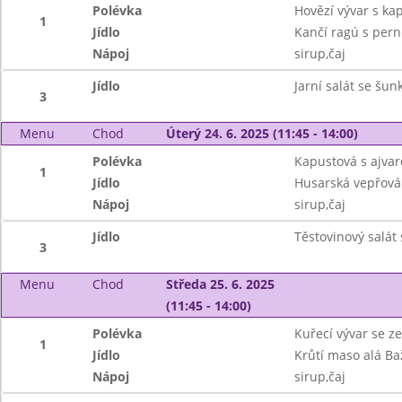
Polévka
Hovězí vývar s k
1
Jídlo
Kančí ragú s per
Nápoj
sirup,čaj
Jídlo
Jarní salát se šu
3
Menu
Chod
Úterý 24. 6. 2025 (11:45 - 14:00)
Polévka
Kapustová s ajva
1
Jídlo
Husarská vepřová
Nápoj
sirup,čaj
Jídlo
Těstovinový salá
3
Menu
Chod
Středa 25. 6. 2025
(11:45 - 14:00)
Polévka
Kuřecí vývar se z
1
Jídlo
Krůtí maso alá Ba
Nápoj
sirup,čaj