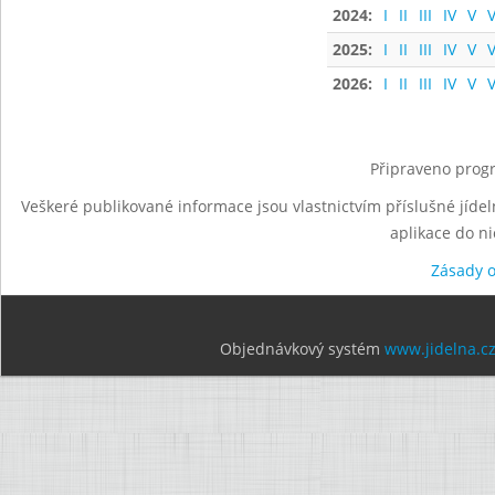
2024:
I
II
III
IV
V
V
2025:
I
II
III
IV
V
V
2026:
I
II
III
IV
V
V
Připraveno progr
Veškeré publikované informace jsou vlastnictvím příslušné jídel
aplikace do n
Zásady 
Objednávkový systém
www.jidelna.c