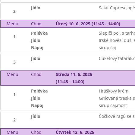
Jídlo
Salát Caprese,opé
3
Menu
Chod
Úterý 10. 6. 2025 (11:45 - 14:00)
Polévka
Slepičí pol. s tar
1
Jídlo
Irské hovězí duš. 
Nápoj
sirup,čaj
Jídlo
Cuketový tatarák,
3
Menu
Chod
Středa 11. 6. 2025
(11:45 - 14:00)
Polévka
Hráškový krém
1
Jídlo
Grilovaná treska 
Nápoj
sirup,čaj,mošt
Jídlo
Čočkové ragú se 
2
Menu
Chod
Čtvrtek 12. 6. 2025