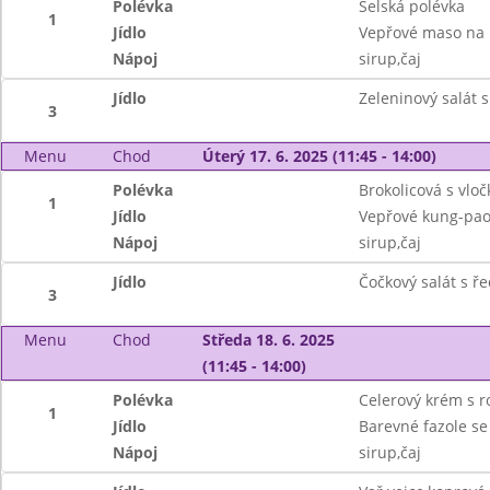
Polévka
Selská polévka
1
Jídlo
Vepřové maso na k
Nápoj
sirup,čaj
Jídlo
Zeleninový salát s
3
Menu
Chod
Úterý 17. 6. 2025 (11:45 - 14:00)
Polévka
Brokolicová s vlo
1
Jídlo
Vepřové kung-pao
Nápoj
sirup,čaj
Jídlo
Čočkový salát s ř
3
Menu
Chod
Středa 18. 6. 2025
(11:45 - 14:00)
Polévka
Celerový krém s 
1
Jídlo
Barevné fazole s
Nápoj
sirup,čaj