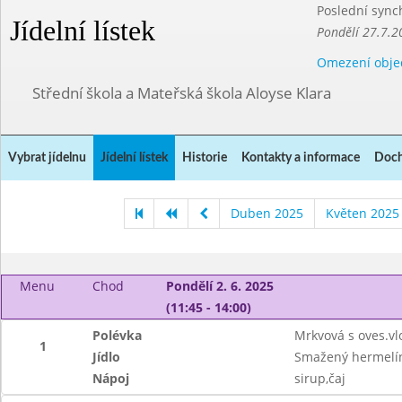
Poslední sync
Jídelní lístek
Pondělí 27.7.2
Omezení obje
Střední škola a Mateřská škola Aloyse Klara
Vybrat jídelnu
Jídelní lístek
Historie
Kontakty a informace
Doch
Duben 2025
Květen 2025
Menu
Chod
Pondělí 2. 6. 2025
(11:45 - 14:00)
Polévka
Mrkvová s oves.v
1
Jídlo
Smažený hermelín
Nápoj
sirup,čaj