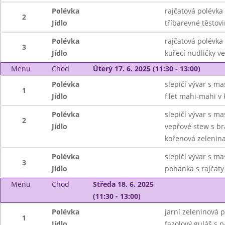
Polévka
rajčatová polévka
2
Jídlo
tříbarevné těstov
Polévka
rajčatová polévka
3
Jídlo
kuřecí nudličky ve
Menu
Chod
Úterý 17. 6. 2025 (11:30 - 13:00)
Polévka
slepičí vývar s m
1
Jídlo
filet mahi-mahi v
Polévka
slepičí vývar s m
2
Jídlo
vepřové stew s b
kořenová zelenina
Polévka
slepičí vývar s m
3
Jídlo
pohanka s rajčaty
Menu
Chod
Středa 18. 6. 2025
(11:30 - 13:00)
Polévka
jarní zeleninová 
1
Jídlo
fazolový guláš s p