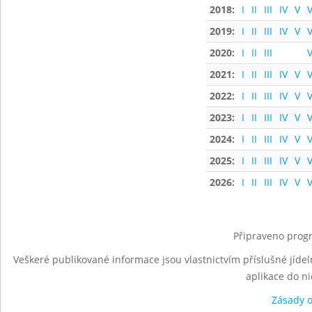
2018:
I
II
III
IV
V
V
2019:
I
II
III
IV
V
V
2020:
I
II
III
V
2021:
I
II
III
IV
V
V
2022:
I
II
III
IV
V
V
2023:
I
II
III
IV
V
V
2024:
I
II
III
IV
V
V
2025:
I
II
III
IV
V
V
2026:
I
II
III
IV
V
V
Připraveno progr
Veškeré publikované informace jsou vlastnictvím příslušné jídel
aplikace do n
Zásady 