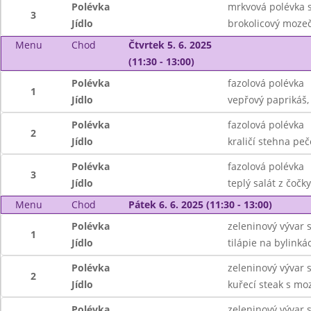
Polévka
mrkvová polévka s
3
Jídlo
brokolicový moze
Menu
Chod
Čtvrtek 5. 6. 2025
(11:30 - 13:00)
Polévka
fazolová polévka
1
Jídlo
vepřový paprikáš,
Polévka
fazolová polévka
2
Jídlo
kraličí stehna pe
Polévka
fazolová polévka
3
Jídlo
teplý salát z čočk
Menu
Chod
Pátek 6. 6. 2025 (11:30 - 13:00)
Polévka
zeleninový vývar 
1
Jídlo
tilápie na bylink
Polévka
zeleninový vývar 
2
Jídlo
kuřecí steak s mo
Polévka
zeleninový vývar 