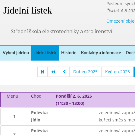
Poslední sync
Jídelní lístek
Čtvrtek 6.8.20
Omezení obje
Střední škola elektrotechniky a strojírenství
Vybrat jídelnu
Jídelní lístek
Historie
Kontakty a informace
Doch
Duben 2025
Květen 2025
Menu
Chod
Pondělí 2. 6. 2025
(11:30 - 13:00)
Polévka
zeleninová zapra
1
Jídlo
kuřecí směs s mex
Polévka
zeleninová zapra
2