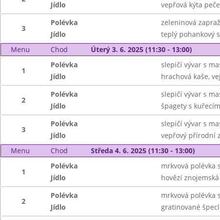
Jídlo
vepřová kýta peč
Polévka
zeleninová zapra
3
Jídlo
teplý pohankový s
Menu
Chod
Úterý 3. 6. 2025 (11:30 - 13:00)
Polévka
slepičí vývar s 
1
Jídlo
hrachová kaše, ve
Polévka
slepičí vývar s 
2
Jídlo
špagety s kuřecím
Polévka
slepičí vývar s 
3
Jídlo
vepřový přírodní 
Menu
Chod
Středa 4. 6. 2025 (11:30 - 13:00)
Polévka
mrkvová polévka s
1
Jídlo
hovězí znojemská
Polévka
mrkvová polévka s
2
Jídlo
gratinované špecl