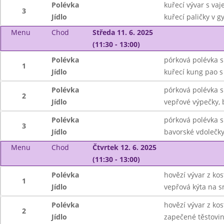
Polévka
kuřecí vývar s v
3
Jídlo
kuřecí paličky v g
Menu
Chod
Středa 11. 6. 2025
(11:30 - 13:00)
Polévka
pórková polévka s 
1
Jídlo
kuřecí kung pao s
Polévka
pórková polévka s 
2
Jídlo
vepřové výpečky, 
Polévka
pórková polévka s 
3
Jídlo
bavorské vdolečk
Menu
Chod
Čtvrtek 12. 6. 2025
(11:30 - 13:00)
Polévka
hovězí vývar z ko
1
Jídlo
vepřová kýta na s
Polévka
hovězí vývar z ko
2
Jídlo
zapečené těstovi