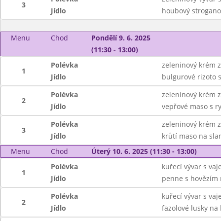
3
Jídlo
houbový stroganof
Menu
Chod
Pondělí 9. 6. 2025
(11:30 - 13:00)
Polévka
zeleninový krém z
1
Jídlo
bulgurové rizoto s
Polévka
zeleninový krém z
2
Jídlo
vepřové maso s r
Polévka
zeleninový krém z
3
Jídlo
krůtí maso na sla
Menu
Chod
Úterý 10. 6. 2025 (11:30 - 13:00)
Polévka
kuřecí vývar s v
1
Jídlo
penne s hovězím 
Polévka
kuřecí vývar s v
2
Jídlo
fazolové lusky na 