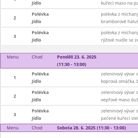
Jídlo
kuřecí maso na pa
Polévka
polévka z míchaný
2
Jídlo
bramborové halu
Polévka
polévka z míchaný
3
Jídlo
rýžové nudle se z
Menu
Chod
Pondělí 23. 6. 2025
(11:30 - 13:00)
Polévka
zeleninový vývar
1
Jídlo
koprová omáčka, 
Polévka
zeleninový vývar
2
Jídlo
vepřové maso duše
Polévka
zeleninový vývar
3
Jídlo
pečené kuřecí ste
Menu
Chod
Sobota 28. 6. 2025 (11:30 - 13:00)