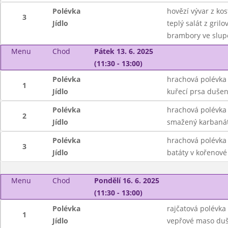
Polévka
hovězí vývar z ko
3
Jídlo
teplý salát z gri
brambory ve slup
Menu
Chod
Pátek 13. 6. 2025
(11:30 - 13:00)
Polévka
hrachová polévka
1
Jídlo
kuřecí prsa dušen
Polévka
hrachová polévka
2
Jídlo
smažený karbanát
Polévka
hrachová polévka
3
Jídlo
batáty v kořenové
Menu
Chod
Pondělí 16. 6. 2025
(11:30 - 13:00)
Polévka
rajčatová polévka
1
Jídlo
vepřové maso duš