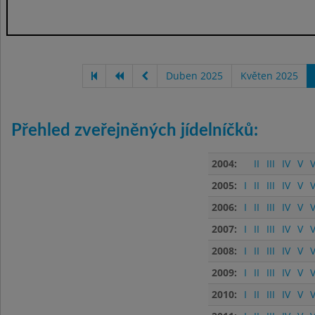
Duben 2025
Květen 2025
Přehled zveřejněných jídelníčků:
2004:
II
III
IV
V
V
2005:
I
II
III
IV
V
V
2006:
I
II
III
IV
V
V
2007:
I
II
III
IV
V
V
2008:
I
II
III
IV
V
V
2009:
I
II
III
IV
V
V
2010:
I
II
III
IV
V
V