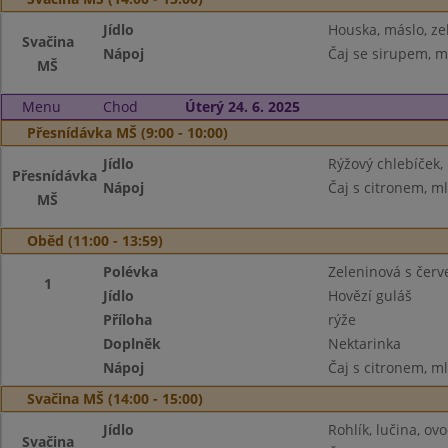
Jídlo
Houska, máslo, ze
Svačina
Nápoj
Čaj se sirupem, m
MŠ
Menu
Chod
Úterý 24. 6. 2025
Přesnídávka MŠ (9:00 - 10:00)
Jídlo
Rýžový chlebíček,
Přesnídávka
Nápoj
Čaj s citronem, m
MŠ
Oběd (11:00 - 13:59)
Polévka
Zeleninová s čer
1
Jídlo
Hovězí guláš
Příloha
rýže
Doplněk
Nektarinka
Nápoj
Čaj s citronem, m
Svačina MŠ (14:00 - 15:00)
Jídlo
Rohlík, lučina, ov
Svačina