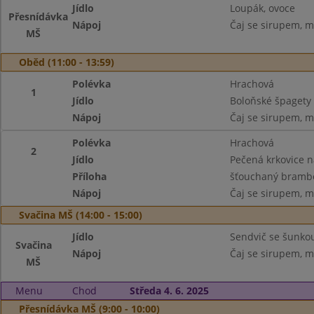
Jídlo
Loupák, ovoce
Přesnídávka
Nápoj
Čaj se sirupem, m
MŠ
Oběd (11:00 - 13:59)
Polévka
Hrachová
1
Jídlo
Boloňské špagety
Nápoj
Čaj se sirupem, m
Polévka
Hrachová
2
Jídlo
Pečená krkovice 
Příloha
šťouchaný brambo
Nápoj
Čaj se sirupem, m
Svačina MŠ (14:00 - 15:00)
Jídlo
Sendvič se šunko
Svačina
Nápoj
Čaj se sirupem, m
MŠ
Menu
Chod
Středa 4. 6. 2025
Přesnídávka MŠ (9:00 - 10:00)