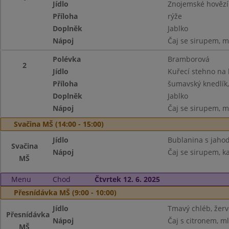
Jídlo
Znojemské hověz
Příloha
rýže
Doplněk
Jablko
Nápoj
Čaj se sirupem, m
Polévka
Bramborová
2
Jídlo
Kuřecí stehno na
Příloha
šumavský knedlík,
Doplněk
Jablko
Nápoj
Čaj se sirupem, m
Svačina MŠ (14:00 - 15:00)
Jídlo
Bublanina s jaho
Svačina
Nápoj
Čaj se sirupem, k
MŠ
Menu
Chod
Čtvrtek 12. 6. 2025
Přesnídávka MŠ (9:00 - 10:00)
Jídlo
Tmavý chléb, žerv
Přesnídávka
Nápoj
Čaj s citronem, m
MŠ