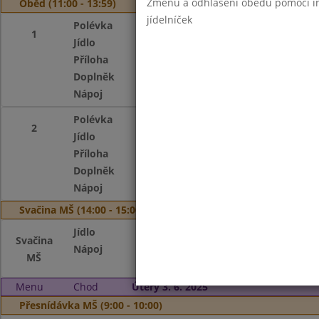
Změnu a odhlášení obědů pomocí int
Oběd (11:00 - 13:59)
jídelníček
Polévka
Hovězí vývar s d
1
Jídlo
Vepřový plátek na
Příloha
rýže, fazolky na m
Doplněk
Bílý jogurt, kukuř
Nápoj
Čaj s citronem, m
Polévka
Hovězí vývar s d
2
Jídlo
Koprová omáčka s
Příloha
celozrnný knedlík
Doplněk
Bílý jogurt, kukuř
Nápoj
Čaj s citronem, m
Svačina MŠ (14:00 - 15:00)
Jídlo
Rýžový chlebíček
Svačina
Nápoj
Čaj s citronem, m
MŠ
Menu
Chod
Úterý 3. 6. 2025
Přesnídávka MŠ (9:00 - 10:00)