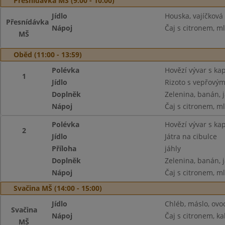
Přesnídávka MŠ (9:00 - 10:00)
Jídlo
Houska, vajíčková
Přesnídávka
Nápoj
Čaj s citronem, m
MŠ
Oběd (11:00 - 13:59)
Polévka
Hovězí vývar s k
1
Jídlo
Rizoto s vepřový
Doplněk
Zelenina, banán, 
Nápoj
Čaj s citronem, m
Polévka
Hovězí vývar s k
2
Jídlo
Játra na cibulce
Příloha
jáhly
Doplněk
Zelenina, banán, 
Nápoj
Čaj s citronem, m
Svačina MŠ (14:00 - 15:00)
Jídlo
Chléb, máslo, ovo
Svačina
Nápoj
Čaj s citronem, ka
MŠ