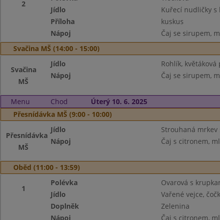
2
Jídlo
Kuřecí nudličky 
Příloha
kuskus
Nápoj
Čaj se sirupem, m
Svačina MŠ (14:00 - 15:00)
Jídlo
Rohlík, květáková
Svačina
Nápoj
Čaj se sirupem, m
MŠ
Menu
Chod
Úterý 10. 6. 2025
Přesnídávka MŠ (9:00 - 10:00)
Jídlo
Strouhaná mrkev s
Přesnídávka
Nápoj
Čaj s citronem, m
MŠ
Oběd (11:00 - 13:59)
Polévka
Ovarová s krupka
1
Jídlo
Vařené vejce, čoč
Doplněk
Zelenina
Nápoj
Čaj s citronem, m