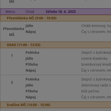
MŠ
Menu
Chod
Středa 18. 6. 2025
Přesnídávka MŠ (9:00 - 10:00)
Jídlo
Chléb kmínový, šu
Přesnídávka
Nápoj
Čaj s citronem, m
MŠ
Oběd (11:00 - 13:59)
Polévka
Slepičí s bylinkov
1
Jídlo
Uzená kladenka
Příloha
bramborový knedl
Nápoj
Čaj s citronem, m
Polévka
Slepičí s bylinkov
2
Jídlo
Zeleninový salát 
Příloha
bílé pečivo
Nápoj
Čaj s citronem, m
Svačina MŠ (14:00 - 15:00)