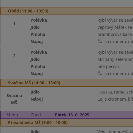
Oběd (11:00 - 13:59)
Polévka
Rybí vývar se zav
1
Jídlo
Vepřový plátek se
Příloha
bramborová kaše,
Nápoj
Čaj s citronem, m
Polévka
Rybí vývar se zav
2
Jídlo
Míchaný zeleninov
Příloha
bílé pečivo
Nápoj
Čaj s citronem, m
Svačina MŠ (14:00 - 15:00)
Jídlo
Houska, rama, zel
Svačina
Nápoj
Čaj s citronem, bí
MŠ
Menu
Chod
Pátek 13. 6. 2025
Přesnídávka MŠ (9:00 - 10:00)
Jídlo
Veka, budapešť, z