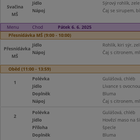
Jídlo
Sýrový rohlík, zel
Svačina
Nápoj
Čaj se sirupem, bí
MŠ
Menu
Chod
Pátek 6. 6. 2025
Přesnídávka MŠ (9:00 - 10:00)
Jídlo
Rohlík, kiri sýr, z
Přesnídávka
Nápoj
Čaj s citronem, m
MŠ
Oběd (11:00 - 13:59)
Polévka
Gulášová, chléb
1
Jídlo
Lívance s ovocno
Doplněk
Bluma
Nápoj
Čaj s citronem, m
Polévka
Gulášová, chléb
2
Jídlo
Hovězí maso na š
Příloha
špecle
Doplněk
Bluma