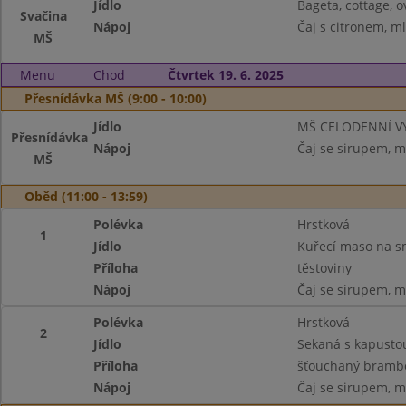
Jídlo
Bageta, cottage, o
Svačina
Nápoj
Čaj s citronem, m
MŠ
Menu
Chod
Čtvrtek 19. 6. 2025
Přesnídávka MŠ (9:00 - 10:00)
Jídlo
MŠ CELODENNÍ V
Přesnídávka
Nápoj
Čaj se sirupem, m
MŠ
Oběd (11:00 - 13:59)
Polévka
Hrstková
1
Jídlo
Kuřecí maso na 
Příloha
těstoviny
Nápoj
Čaj se sirupem, m
Polévka
Hrstková
2
Jídlo
Sekaná s kapusto
Příloha
šťouchaný brambo
Nápoj
Čaj se sirupem, m