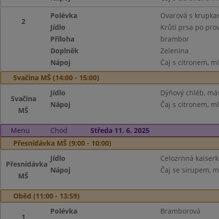
Polévka
Ovarová s krupka
2
Jídlo
Krůtí prsa po pro
Příloha
brambor
Doplněk
Zelenina
Nápoj
Čaj s citronem, m
Svačina MŠ (14:00 - 15:00)
Jídlo
Dýňový chléb, más
Svačina
Nápoj
Čaj s citronem, m
MŠ
Menu
Chod
Středa 11. 6. 2025
Přesnídávka MŠ (9:00 - 10:00)
Jídlo
Celozrnná kaiserk
Přesnídávka
Nápoj
Čaj se sirupem, m
MŠ
Oběd (11:00 - 13:59)
Polévka
Bramborová
1