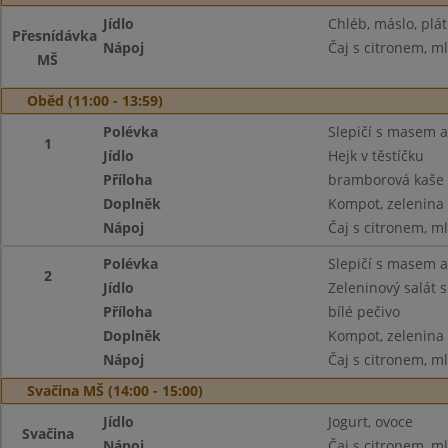
Jídlo
Chléb, máslo, plát
Přesnídávka
Nápoj
Čaj s citronem, m
MŠ
Oběd (11:00 - 13:59)
Polévka
Slepičí s masem 
1
Jídlo
Hejk v těstíčku
Příloha
bramborová kaše
Doplněk
Kompot, zelenina
Nápoj
Čaj s citronem, m
Polévka
Slepičí s masem 
2
Jídlo
Zeleninový salát 
Příloha
bílé pečivo
Doplněk
Kompot, zelenina
Nápoj
Čaj s citronem, m
Svačina MŠ (14:00 - 15:00)
Jídlo
Jogurt, ovoce
Svačina
Nápoj
Čaj s citronem, m