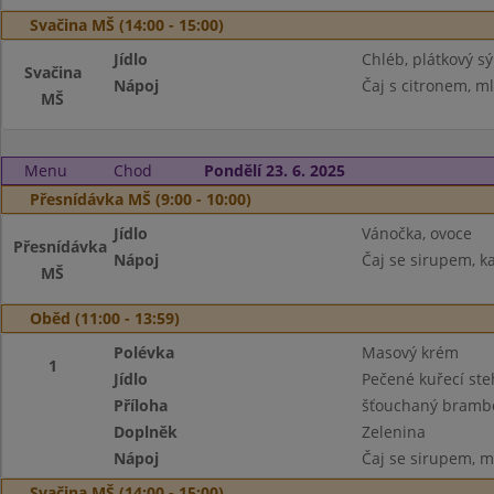
Svačina MŠ (14:00 - 15:00)
Jídlo
Chléb, plátkový sý
Svačina
Nápoj
Čaj s citronem, m
MŠ
Menu
Chod
Pondělí 23. 6. 2025
Přesnídávka MŠ (9:00 - 10:00)
Jídlo
Vánočka, ovoce
Přesnídávka
Nápoj
Čaj se sirupem, k
MŠ
Oběd (11:00 - 13:59)
Polévka
Masový krém
1
Jídlo
Pečené kuřecí st
Příloha
šťouchaný brambo
Doplněk
Zelenina
Nápoj
Čaj se sirupem, m
Svačina MŠ (14:00 - 15:00)