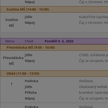
Nápoj
Čaj s citronem, m
Svačina MŠ (14:00 - 15:00)
Jídlo
Kukuřičné lupínk
Svačina
Nápoj
Čaj s citronem, m
MŠ
Menu
Chod
Pondělí 9. 6. 2025
Přesnídávka MŠ (9:00 - 10:00)
Jídlo
Chléb, tuňáková p
Přesnídávka
Nápoj
Čaj se sirupem, m
MŠ
Oběd (11:00 - 13:59)
Polévka
Vločková
1
Jídlo
Obalovaný květák
Příloha
brambor, tatarsk
Nápoj
Čaj se sirupem, m
Polévka
Vločková