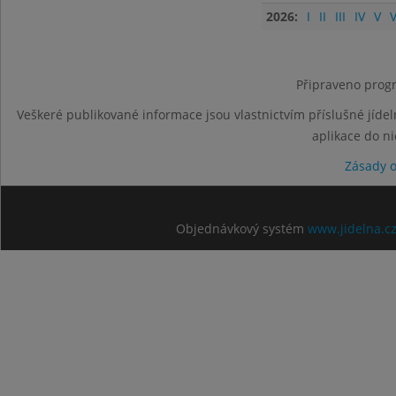
2026:
I
II
III
IV
V
V
Připraveno progr
Veškeré publikované informace jsou vlastnictvím příslušné jídel
aplikace do n
Zásady 
Objednávkový systém
www.jidelna.c