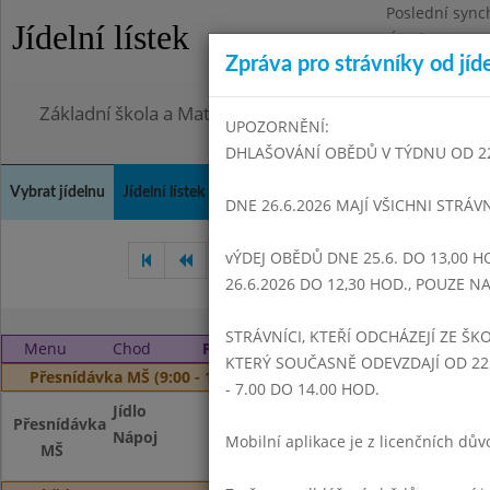
Poslední sync
Jídelní lístek
Úterý 28.7.202
Zpráva pro strávníky od jíd
Omezení obje
Základní škola a Mateřská škola Dr. Edvarda Beneše, 
UPOZORNĚNÍ:
DHLAŠOVÁNÍ OBĚDŮ V TÝDNU OD 22.6
Vybrat jídelnu
Jídelní lístek
Historie
Kontakty a informace
Doch
DNE 26.6.2026 MAJÍ VŠICHNI STRÁV
vÝDEJ OBĚDŮ DNE 25.6. DO 13,00 H
Duben 2025
Květen 2025
26.6.2026 DO 12,30 HOD., POUZE 
STRÁVNÍCI, KTEŘÍ ODCHÁZEJÍ ZE ŠKO
Menu
Chod
Pondělí 2. 6. 2025
KTERÝ SOUČASNĚ ODEVZDAJÍ OD 22.
Přesnídávka MŠ (9:00 - 10:00)
- 7.00 DO 14.00 HOD.
Jídlo
Houska, máslo, ze
Přesnídávka
Nápoj
Čaj s citronem, ka
Mobilní aplikace je z licenčních d
MŠ