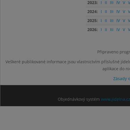
2023:
I
II
III
IV
V
V
2024:
I
II
III
IV
V
V
2025:
I
II
III
IV
V
V
2026:
I
II
III
IV
V
V
Připraveno progr
Veškeré publikované informace jsou vlastnictvím příslušné jídel
aplikace do n
Zásady 
Objednávkový systém
www.jidelna.c