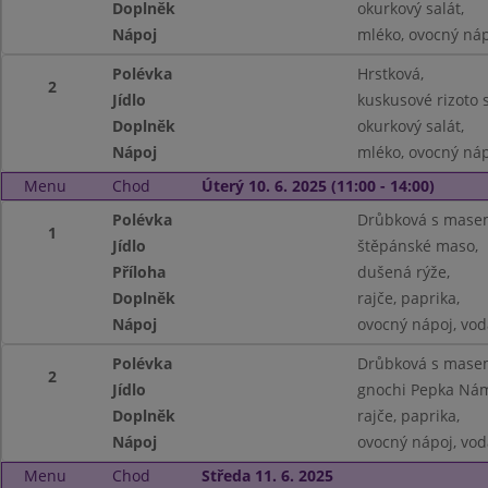
Doplněk
okurkový salát,
Nápoj
mléko, ovocný náp
Polévka
Hrstková,
2
Jídlo
kuskusové rizoto 
Doplněk
okurkový salát,
Nápoj
mléko, ovocný náp
Menu
Chod
Úterý 10. 6. 2025 (11:00 - 14:00)
Polévka
Drůbková s masem
1
Jídlo
štěpánské maso,
Příloha
dušená rýže,
Doplněk
rajče, paprika,
Nápoj
ovocný nápoj, vod
Polévka
Drůbková s masem
2
Jídlo
gnochi Pepka Nám
Doplněk
rajče, paprika,
Nápoj
ovocný nápoj, vod
Menu
Chod
Středa 11. 6. 2025