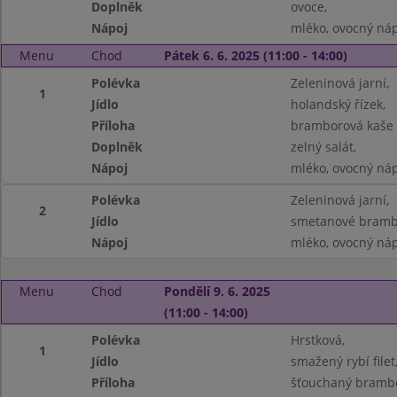
Doplněk
ovoce,
Nápoj
mléko, ovocný náp
Menu
Chod
Pátek 6. 6. 2025 (11:00 - 14:00)
Polévka
Zeleninová jarní,
1
Jídlo
holandský řízek,
Příloha
bramborová kaše s
Doplněk
zelný salát,
Nápoj
mléko, ovocný náp
Polévka
Zeleninová jarní,
2
Jídlo
smetanové brambo
Nápoj
mléko, ovocný náp
Menu
Chod
Pondělí 9. 6. 2025
(11:00 - 14:00)
Polévka
Hrstková,
1
Jídlo
smažený rybí filet
Příloha
šťouchaný brambo