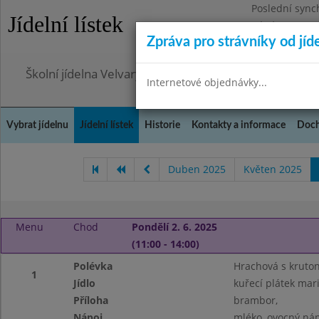
Poslední sync
Jídelní lístek
Pátek 7.8.2026
Zpráva pro strávníky od jíd
Omezení obje
Školní jídelna Velvary, okres Kladno
Internetové objednávky...
Vybrat jídelnu
Jídelní lístek
Historie
Kontakty a informace
Doch
Duben 2025
Květen 2025
Menu
Chod
Pondělí 2. 6. 2025
(11:00 - 14:00)
Polévka
Hrachová s kruton
1
Jídlo
kuřecí plátek mar
Příloha
brambor,
Nápoj
mléko, ovocný náp