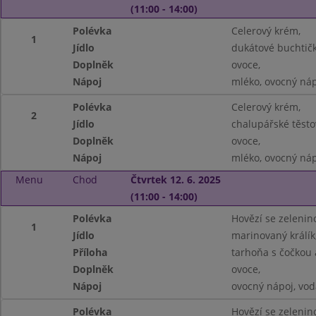
(11:00 - 14:00)
Polévka
Celerový krém,
1
Jídlo
dukátové buchtičk
Doplněk
ovoce,
Nápoj
mléko, ovocný náp
Polévka
Celerový krém,
2
Jídlo
chalupářské těstov
Doplněk
ovoce,
Nápoj
mléko, ovocný náp
Menu
Chod
Čtvrtek 12. 6. 2025
(11:00 - 14:00)
Polévka
Hovězí se zelenin
1
Jídlo
marinovaný králík,
Příloha
tarhoňa s čočkou 
Doplněk
ovoce,
Nápoj
ovocný nápoj, vod
Polévka
Hovězí se zelenin