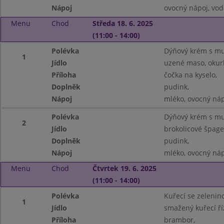
Nápoj
ovocný nápoj, vod
Menu
Chod
Středa 18. 6. 2025
(11:00 - 14:00)
Polévka
Dýňový krém s mu
1
Jídlo
uzené maso, okur
Příloha
čočka na kyselo,
Doplněk
pudink,
Nápoj
mléko, ovocný náp
Polévka
Dýňový krém s mu
2
Jídlo
brokolicové špage
Doplněk
pudink,
Nápoj
mléko, ovocný náp
Menu
Chod
Čtvrtek 19. 6. 2025
(11:00 - 14:00)
Polévka
Kuřecí se zelenin
1
Jídlo
smažený kuřecí ří
Příloha
brambor,