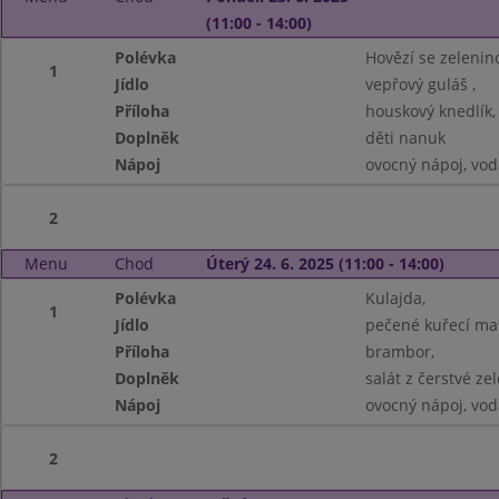
(11:00 - 14:00)
Polévka
Hovězí se zelenino
1
Jídlo
vepřový guláš ,
Příloha
houskový knedlík,
Doplněk
děti nanuk
Nápoj
ovocný nápoj, vod
2
Menu
Chod
Úterý 24. 6. 2025 (11:00 - 14:00)
Polévka
Kulajda,
1
Jídlo
pečené kuřecí ma
Příloha
brambor,
Doplněk
salát z čerstvé zel
Nápoj
ovocný nápoj, vod
2