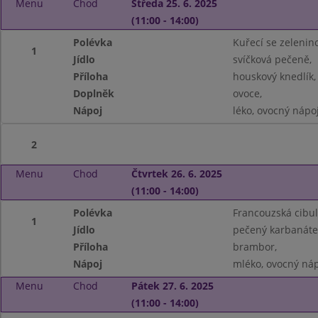
Menu
Chod
Středa 25. 6. 2025
(11:00 - 14:00)
Polévka
Kuřecí se zelenin
1
Jídlo
svíčková pečeně,
Příloha
houskový knedlík,
Doplněk
ovoce,
Nápoj
léko, ovocný nápo
2
Menu
Chod
Čtvrtek 26. 6. 2025
(11:00 - 14:00)
Polévka
Francouzská cibul
1
Jídlo
pečený karbanátek
Příloha
brambor,
Nápoj
mléko, ovocný náp
Menu
Chod
Pátek 27. 6. 2025
(11:00 - 14:00)