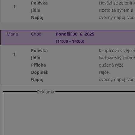
Polévka
Hovězí se zelenin
1
Jídlo
rizoto se sýrem a
Nápoj
ovocný nápoj, vod
Menu
Chod
Pondělí 30. 6. 2025
(11:00 - 14:00)
Polévka
Krupicová s vejce
1
Jídlo
karlovarský kotouč
Příloha
dušená rýže,
Doplněk
rajče,
Nápoj
ovocný nápoj, vod
Reklama: