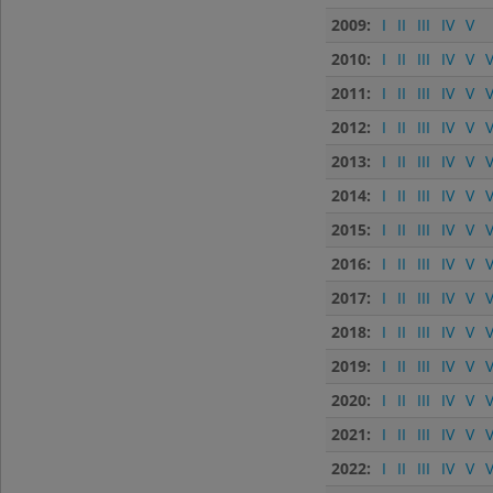
2009:
I
II
III
IV
V
2010:
I
II
III
IV
V
V
2011:
I
II
III
IV
V
V
2012:
I
II
III
IV
V
V
2013:
I
II
III
IV
V
V
2014:
I
II
III
IV
V
V
2015:
I
II
III
IV
V
V
2016:
I
II
III
IV
V
V
2017:
I
II
III
IV
V
V
2018:
I
II
III
IV
V
V
2019:
I
II
III
IV
V
V
2020:
I
II
III
IV
V
V
2021:
I
II
III
IV
V
V
2022:
I
II
III
IV
V
V