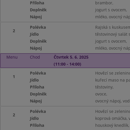
Příloha
brambor,
Doplněk
jogurt s ovocem,
Nápoj
mléko, ovocný náp
Polévka
Rajská s kuskuse
2
Jídlo
těstovinový salát
Doplněk
jogurt s ovocem,
Nápoj
mléko, ovocný náp
Menu
Chod
Čtvrtek 5. 6. 2025
(11:00 - 14:00)
Polévka
Hovězí se zelenin
1
Jídlo
kuřecí maso na pa
Příloha
těstoviny,
Doplněk
ovoce,
Nápoj
ovocný nápoj, vod
Polévka
Hovězí se zelenin
2
Jídlo
koprová omáčka, v
Příloha
houskový knedlík,