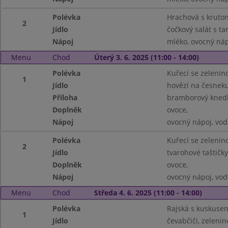
Polévka
Hrachová s kruton
2
Jídlo
čočkový salát s ta
Nápoj
mléko, ovocný náp
Menu
Chod
Úterý 3. 6. 2025 (11:00 - 14:00)
Polévka
Kuřecí se zelenino
1
Jídlo
hovězí na česneku
Příloha
bramborový knedl
Doplněk
ovoce,
Nápoj
ovocný nápoj, vod
Polévka
Kuřecí se zelenino
2
Jídlo
tvarohové taštič
Doplněk
ovoce,
Nápoj
ovocný nápoj, vod
Menu
Chod
Středa 4. 6. 2025 (11:00 - 14:00)
Polévka
Rajská s kuskuse
1
Jídlo
čevabčiči, zelenin