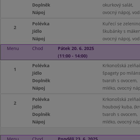
Doplněk
okurkový salát,
Nápoj
ovocný nápoj, vod
Polévka
Kuřecí se zelenin
2
Jídlo
škubánky s máke
Nápoj
ovocný nápoj, vod
Menu
Chod
Pátek 20. 6. 2025
(11:00 - 14:00)
Polévka
Krkonošská zelňač
1
Jídlo
špagety po miláns
Doplněk
tvaroh s ovocem,
Nápoj
mléko, ovocný náp
Polévka
Krkonošská zelňač
2
Jídlo
houbový kuba, (kr
Doplněk
tvaroh s ovocem,
Nápoj
mléko, ovocný náp
Menu
Chod
Pondělí 23. 6. 2025