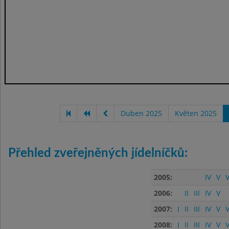
Duben 2025
Květen 2025
Přehled zveřejněných jídelníčků:
2005:
IV
V
V
2006:
II
III
IV
V
2007:
I
II
III
IV
V
V
2008:
I
II
III
IV
V
V