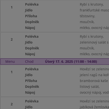
Polévka
Rybí s krutony,
1
Jídlo
frankfurtské maso
Příloha
těstoviny,
Doplněk
moučník,
Nápoj
mléko, ovocný náp
Polévka
Rybí s krutony,
2
Jídlo
zeleninový salát s
Doplněk
moučník,
Nápoj
mléko, ovocný náp
Menu
Chod
Úterý 17. 6. 2025 (11:00 - 14:00)
Polévka
Hovězí se zelenino
1
Jídlo
jelení ragů na ko
Příloha
bramborová kaše 
Doplněk
listový salát,
Nápoj
ovocný nápoj, vod
Polévka
Hovězí se zelenino
2
Jídlo
jablková žemlovka