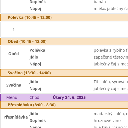
Doplněk
banán
Nápoj
mléko, jablečný 
Polévka (10:45 - 12:00)
1
Oběd (10:45 - 12:00)
Polévka
polévka z rybího f
Oběd
Jídlo
zapečené těstovin
Nápoj
jablečný čaj s me
Svačina (13:30 - 14:00)
Jídlo
Fit chléb, sýrová
Svačina
Nápoj
jablečný čaj s m
Menu
Chod
Úterý 24. 6. 2025
Přesnídávka (8:00 - 8:30)
Jídlo
maďarský chléb, 
Přesnídávka
Doplněk
hroznové víno
Nápoj
bílá káva, višňový