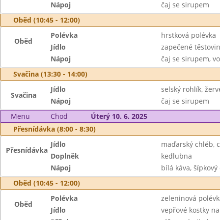
Nápoj
čaj se sirupem
Oběd (10:45 - 12:00)
Polévka
hrstková polévka
Oběd
Jídlo
zapečené těstovin
Nápoj
čaj se sirupem, v
Svačina (13:30 - 14:00)
Jídlo
selský rohlík, žerv
Svačina
Nápoj
čaj se sirupem
Menu
Chod
Úterý 10. 6. 2025
Přesnídávka (8:00 - 8:30)
Jídlo
maďarský chléb, 
Přesnídávka
Doplněk
kedlubna
Nápoj
bílá káva, šípkový 
Oběd (10:45 - 12:00)
Polévka
zeleninová polév
Oběd
Jídlo
vepřové kostky n