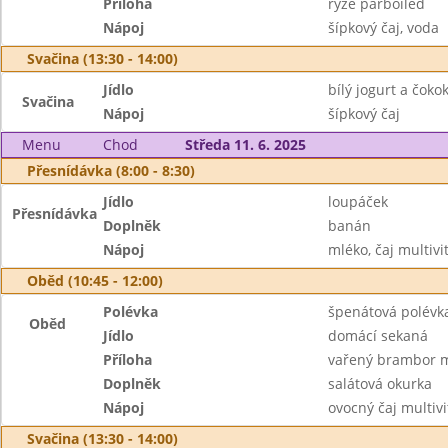
Příloha
rýže parboiled
Nápoj
šípkový čaj, voda
Svačina (13:30 - 14:00)
Jídlo
bílý jogurt a čoko
Svačina
Nápoj
šípkový čaj
Menu
Chod
Středa 11. 6. 2025
Přesnídávka (8:00 - 8:30)
Jídlo
loupáček
Přesnídávka
Doplněk
banán
Nápoj
mléko, čaj multiv
Oběd (10:45 - 12:00)
Polévka
špenátová polévk
Oběd
Jídlo
domácí sekaná
Příloha
vařený brambor 
Doplněk
salátová okurka
Nápoj
ovocný čaj multivi
Svačina (13:30 - 14:00)