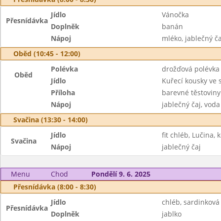
Jídlo
Vánočka
Přesnídávka
Doplněk
banán
Nápoj
mléko, jablečný ča
Oběd (10:45 - 12:00)
Polévka
drožďová polévka
Oběd
Jídlo
Kuřecí kousky ve
Příloha
barevné těstoviny
Nápoj
jablečný čaj, voda
Svačina (13:30 - 14:00)
Jídlo
fit chléb, Lučina,
Svačina
Nápoj
jablečný čaj
Menu
Chod
Pondělí 9. 6. 2025
Přesnídávka (8:00 - 8:30)
Jídlo
chléb, sardinkov
Přesnídávka
Doplněk
jablko