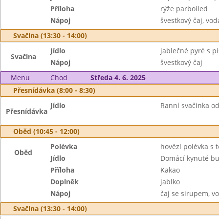
Příloha
rýže parboiled
Nápoj
švestkový čaj, vod
Svačina (13:30 - 14:00)
Jídlo
jablečné pyré s p
Svačina
Nápoj
švestkový čaj
Menu
Chod
Středa 4. 6. 2025
Přesnídávka (8:00 - 8:30)
Jídlo
Ranní svačinka o
Přesnídávka
Oběd (10:45 - 12:00)
Polévka
hovězí polévka s 
Oběd
Jídlo
Domácí kynuté buc
Příloha
Kakao
Doplněk
jablko
Nápoj
čaj se sirupem, v
Svačina (13:30 - 14:00)