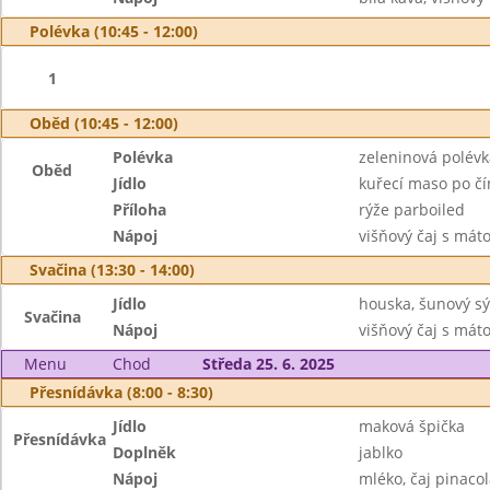
Polévka (10:45 - 12:00)
1
Oběd (10:45 - 12:00)
Polévka
zeleninová polévk
Oběd
Jídlo
kuřecí maso po č
Příloha
rýže parboiled
Nápoj
višňový čaj s mát
Svačina (13:30 - 14:00)
Jídlo
houska, šunový sý
Svačina
Nápoj
višňový čaj s mát
Menu
Chod
Středa 25. 6. 2025
Přesnídávka (8:00 - 8:30)
Jídlo
maková špička
Přesnídávka
Doplněk
jablko
Nápoj
mléko, čaj pinaco