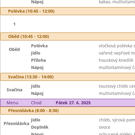
Nápoj
kakao, multivitam
Polévka (10:45 - 12:00)
1
Oběd (10:45 - 12:00)
Polévka
vločková polévka 
Oběd
Jídlo
vařené vepřové m
Příloha
houskový knedlík
Nápoj
multivitamínový č
Svačina (13:30 - 14:00)
Jídlo
toustový chléb ce
Svačina
Nápoj
multivitamínový č
Menu
Chod
Pátek 27. 6. 2025
Přesnídávka (8:00 - 8:30)
Jídlo
chléb, sýrová po
Přesnídávka
Doplněk
ovoce
Nápoj
ochucené mléko, 