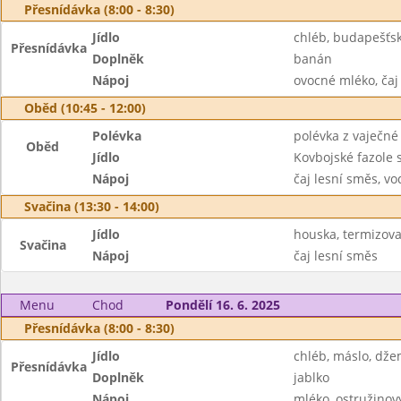
Přesnídávka (8:00 - 8:30)
Jídlo
chléb, budapešťs
Přesnídávka
Doplněk
banán
Nápoj
ovocné mléko, čaj
Oběd (10:45 - 12:00)
Polévka
polévka z vaječné 
Oběd
Jídlo
Kovbojské fazole 
Nápoj
čaj lesní směs, vo
Svačina (13:30 - 14:00)
Jídlo
houska, termizova
Svačina
Nápoj
čaj lesní směs
Menu
Chod
Pondělí 16. 6. 2025
Přesnídávka (8:00 - 8:30)
Jídlo
chléb, máslo, dž
Přesnídávka
Doplněk
jablko
Nápoj
mléko, ostružinový