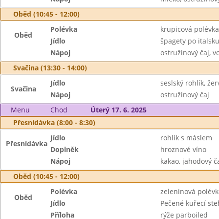
Oběd (10:45 - 12:00)
Polévka
krupicová polévka
Oběd
Jídlo
špagety po itals
Nápoj
ostružinový čaj, v
Svačina (13:30 - 14:00)
Jídlo
seslský rohlík, žer
Svačina
Nápoj
ostružinový čaj
Menu
Chod
Úterý 17. 6. 2025
Přesnídávka (8:00 - 8:30)
Jídlo
rohlík s máslem
Přesnídávka
Doplněk
hroznové víno
Nápoj
kakao, jahodový č
Oběd (10:45 - 12:00)
Polévka
zeleninová polév
Oběd
Jídlo
Pečené kuřecí st
Příloha
rýže parboiled