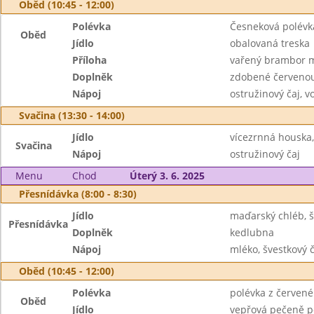
Oběd (10:45 - 12:00)
Polévka
Česneková polév
Oběd
Jídlo
obalovaná treska
Příloha
vařený brambor 
Doplněk
zdobené červenou
Nápoj
ostružinový čaj, 
Svačina (13:30 - 14:00)
Jídlo
vícezrnná houska,
Svačina
Nápoj
ostružinový čaj
Menu
Chod
Úterý 3. 6. 2025
Přesnídávka (8:00 - 8:30)
Jídlo
maďarský chléb, 
Přesnídávka
Doplněk
kedlubna
Nápoj
mléko, švestkový č
Oběd (10:45 - 12:00)
Polévka
polévka z červené
Oběd
Jídlo
vepřová pečeně p