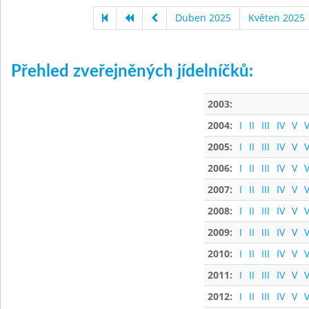
Duben 2025
Květen 2025
Přehled zveřejněných jídelníčků:
2003:
2004:
I
II
III
IV
V
V
2005:
I
II
III
IV
V
V
2006:
I
II
III
IV
V
V
2007:
I
II
III
IV
V
V
2008:
I
II
III
IV
V
V
2009:
I
II
III
IV
V
V
2010:
I
II
III
IV
V
V
2011:
I
II
III
IV
V
V
2012:
I
II
III
IV
V
V