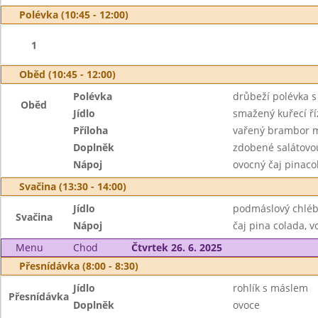
Polévka (10:45 - 12:00)
1
Oběd (10:45 - 12:00)
Polévka
drůbeží polévka s
Oběd
Jídlo
smažený kuřecí ří
Příloha
vařený brambor 
Doplněk
zdobené salátovou
Nápoj
ovocný čaj pinaco
Svačina (13:30 - 14:00)
Jídlo
podmáslový chlé
Svačina
Nápoj
čaj pina colada, v
Menu
Chod
Čtvrtek 26. 6. 2025
Přesnídávka (8:00 - 8:30)
Jídlo
rohlík s máslem
Přesnídávka
Doplněk
ovoce