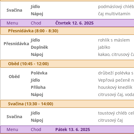
Jídlo
podmáslový chléb
Svačina
Nápoj
čaj multivitamín
Menu
Chod
Čtvrtek 12. 6. 2025
Přesnídávka (8:00 - 8:30)
Jídlo
rohlík s máslem
Přesnídávka
Doplněk
jablko
Nápoj
kakao, citrusový č
Oběd (10:45 - 12:00)
Polévka
drůbeží polévka 
Oběd
Jídlo
Vepřová pečeně n
Příloha
houskový knedlík
Nápoj
citrusový čaj, vod
Svačina (13:30 - 14:00)
Jídlo
toustový chléb cel
Svačina
Nápoj
citrusový čaj
Menu
Chod
Pátek 13. 6. 2025