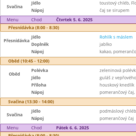
Jídlo
toustový chléb, Fl
Svačina
Nápoj
čaj se sirupem
Menu
Chod
Čtvrtek 5. 6. 2025
Přesnídávka (8:00 - 8:30)
Jídlo
Rohlík s máslem
Přesnídávka
Doplněk
jablko
Nápoj
kakao, pomerančo
Oběd (10:45 - 12:00)
Polévka
zeleninová polév
Oběd
Jídlo
guláš z vepřovéh
Příloha
houskový knedlík
Nápoj
pomerančový čaj,
Svačina (13:30 - 14:00)
Jídlo
podmáslový chléb,
Svačina
Nápoj
pomerančový čaj
Menu
Chod
Pátek 6. 6. 2025
Přesnídávka (8:00 - 8:30)