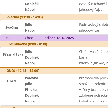
Doplněk
ovocný míchaný 
Nápoj
jahodový čaj, vod
Svačina (13:30 - 14:00)
Jídlo
Podmáslový chléb,
Svačina
Nápoj
jahodový čaj
Menu
Chod
Středa 18. 6. 2025
Přesnídávka (8:00 - 8:30)
Jídlo
Chléb, vaječná p
Přesnídávka
Doplněk
banán
Nápoj
mléko, bylinkový 
Oběd (10:45 - 12:00)
Polévka
bramborová polé
Oběd
Jídlo
smažené zelenino
Příloha
vařený brambor,
Doplněk
zdobené polníčk
Nápoj
bylinkový čaj s m