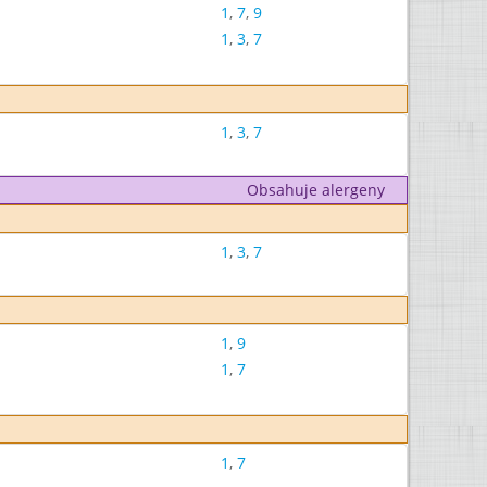
1
,
7
,
9
1
,
3
,
7
1
,
3
,
7
Obsahuje alergeny
1
,
3
,
7
1
,
9
1
,
7
1
,
7