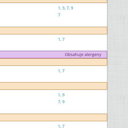
1
,
3
,
7
,
9
7
1
,
7
Obsahuje alergeny
1
,
7
1
,
9
7
,
9
1
,
7