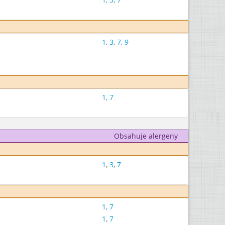
1
,
3
,
7
,
9
1
,
7
Obsahuje alergeny
1
,
3
,
7
1
,
7
1
,
7