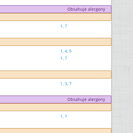
Obsahuje alergeny
1
,
7
1
,
4
,
9
1
,
7
1
,
3
,
7
Obsahuje alergeny
1
,
7