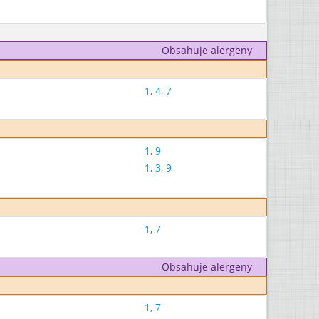
Obsahuje alergeny
1
,
4
,
7
1
,
9
1
,
3
,
9
1
,
7
Obsahuje alergeny
1
,
7