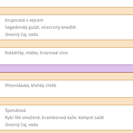
Krupicová s vejcem
Segedinský guláš, vícezrnný knedlík
Ovocný čaj, voda
Roládičky, mléko, hroznové víno
Přesnídávka, křehký chléb
Špenátová
Rybí filé smažené, bramborová kaše, kompot salát
Ovocný čaj, voda