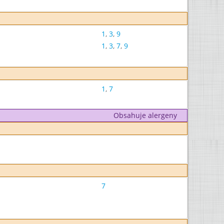
1
,
3
,
9
1
,
3
,
7
,
9
1
,
7
Obsahuje alergeny
7