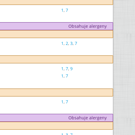
1
,
7
Obsahuje alergeny
1
,
2
,
3
,
7
1
,
7
,
9
1
,
7
1
,
7
Obsahuje alergeny
1
,
3
,
7