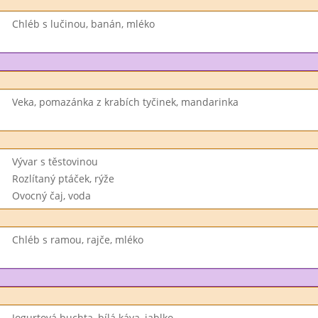
Chléb s lučinou, banán, mléko
Veka, pomazánka z krabích tyčinek, mandarinka
Vývar s těstovinou
Rozlítaný ptáček, rýže
Ovocný čaj, voda
Chléb s ramou, rajče, mléko
Jogurtová buchta, bílá káva, jablko