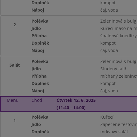
Doplněk
kompot
Nápoj
čaj, voda
Polévka
Zeleninová s bul
2
Jídlo
Kuřecí maso na m
Příloha
špaldové knedlíky
Doplněk
kompot
Nápoj
čaj, voda
Polévka
Zeleninová s bul
Salát
Jídlo
Studený talíř
Příloha
míchaný zeleninov
Doplněk
kompot
Nápoj
čaj, voda
Menu
Chod
Čtvrtek 12. 6. 2025
(11:40 - 14:00)
Polévka
Kuřecí
1
Jídlo
Zapečené těstovin
Doplněk
mrkvový salát