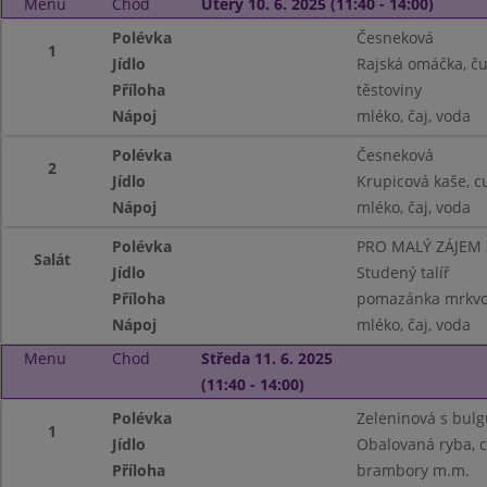
Menu
Chod
Úterý 10. 6. 2025 (11:40 - 14:00)
Polévka
Česneková
1
Jídlo
Rajská omáčka, ču
Příloha
těstoviny
Nápoj
mléko, čaj, voda
Polévka
Česneková
2
Jídlo
Krupicová kaše, c
Nápoj
mléko, čaj, voda
Polévka
PRO MALÝ ZÁJEM
Salát
Jídlo
Studený talíř
Příloha
pomazánka mrkvov
Nápoj
mléko, čaj, voda
Menu
Chod
Středa 11. 6. 2025
(11:40 - 14:00)
Polévka
Zeleninová s bul
1
Jídlo
Obalovaná ryba, c
Příloha
brambory m.m.