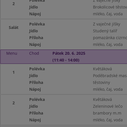
Polévka
Z vaječné jíšky
2
Jídlo
Brokolicové těstov
Nápoj
mléko, čaj, voda
Polévka
Z vaječné jíšky
Salát
Jídlo
Studený talíř
Příloha
pomazánka cizrnov
Nápoj
mléko, čaj, voda
Menu
Chod
Pátek 20. 6. 2025
(11:40 - 14:00)
Polévka
Květáková
1
Jídlo
Poděbradské mas
Příloha
těstoviny
Nápoj
mléko, čaj, voda
Polévka
Květáková
2
Jídlo
Zeleninové lečo
Příloha
brambory m.m
Nápoj
mléko, čaj, voda