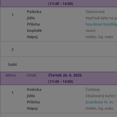
(11:40 - 14:00)
Polévka
Zeleninová
1
Jídlo
Vepřová kýta na p
Příloha
houskové knedlík
Doplněk
ovoce
Nápoj
mléko, čaj, voda
2
Salát
Menu
Chod
Čtvrtek 26. 6. 2025
(11:40 - 14:00)
Polévka
Čočková
1
Jídlo
Obalovaný kuřecí ř
Příloha
brambory m. m.
Nápoj
mléko, čaj, voda