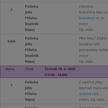
Polévka
Cibulová
2
Jídlo
Kukuřičný klas na
Příloha
brambory m. m.
Doplněk
ovoce
Nápoj
čaj, voda
Polévka
PRO MALÝ ZÁJEM
Salát
Jídlo
Studený talíř
Příloha
pomazánka čočkov
Doplněk
ovoce
Nápoj
čaj, voda
Menu
Chod
Čtvrtek 19. 6. 2025
(11:40 - 14:00)
Polévka
Z vaječné jíšky
1
Jídlo
Vepřové maso ala
Příloha
dušená rýže
Nápoj
mléko, čaj, voda