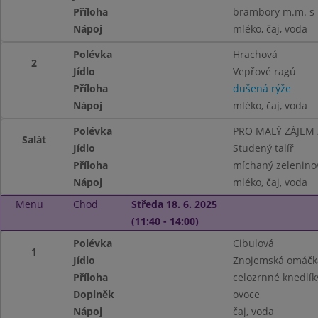
Příloha
brambory m.m. s 
Nápoj
mléko, čaj, voda
Polévka
Hrachová
2
Jídlo
Vepřové ragú
Příloha
dušená rýže
Nápoj
mléko, čaj, voda
Polévka
PRO MALÝ ZÁJEM
Salát
Jídlo
Studený talíř
Příloha
míchaný zeleninový
Nápoj
mléko, čaj, voda
Menu
Chod
Středa 18. 6. 2025
(11:40 - 14:00)
Polévka
Cibulová
1
Jídlo
Znojemská omáčka
Příloha
celozrnné knedlík
Doplněk
ovoce
Nápoj
čaj, voda