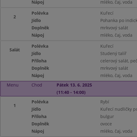
Nápoj
mléko, čaj, voda
Polévka
Kuřecí
2
Jídlo
Pohanka po indick
Doplněk
mrkvový salát
Nápoj
mléko, čaj, voda
Polévka
Kuřecí
Salát
Jídlo
Studený talíř
Příloha
celerový salát, pe
Doplněk
mrkvový salát
Nápoj
mléko, čaj, voda
Menu
Chod
Pátek 13. 6. 2025
(11:40 - 14:00)
Polévka
Rybí
1
Jídlo
Kuřecí nudličky po
Příloha
bulgur
Doplněk
ovoce
Nápoj
mléko, čaj, voda