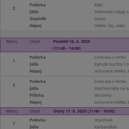
Polévka
Rybí
2
Jídlo
Polentový nákyp s
Doplněk
ovoce
Nápoj
mléko, čaj, voda
Menu
Chod
Pondělí 16. 6. 2025
(11:40 - 14:00)
Polévka
Celerová s mrkví
1
Jídlo
Kynuté buchty s 
Nápoj
ochucené mléko, č
Polévka
Celerová s mrkví
2
Jídlo
Vepřová kýta na k
Příloha
těstoviny
Nápoj
ochucené mléko, č
Menu
Chod
Úterý 17. 6. 2025 (11:40 - 14:00)
Polévka
Hrachová
1
Jídlo
Karbanátek