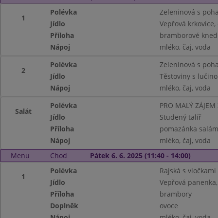
Polévka
Zeleninová s poh
1
Jídlo
Vepřová krkovice, 
Příloha
bramborové knedl
Nápoj
mléko, čaj, voda
Polévka
Zeleninová s poh
2
Jídlo
Těstoviny s lučino
Nápoj
mléko, čaj, voda
Polévka
PRO MALÝ ZÁJEM
Salát
Jídlo
Studený talíř
Příloha
pomazánka salámo
Nápoj
mléko, čaj, voda
Menu
Chod
Pátek 6. 6. 2025 (11:40 - 14:00)
Polévka
Rajská s vločkami
1
Jídlo
Vepřová panenka, 
Příloha
brambory
Doplněk
ovoce
Nápoj
mléko, čaj, voda