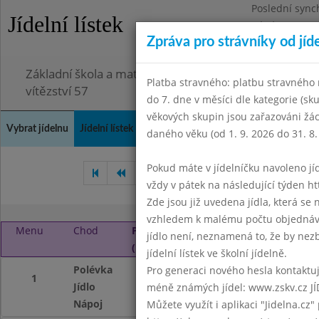
Poslední sync
Jídelní lístek
Pátek 3.7.2026
Zpráva pro strávníky od jíd
Omezení obje
Základní škola a mateřská škola Chodov, Praha 4, K
Platba stravného: platbu stravného n
vítězství 57
do 7. dne v měsíci dle kategorie (sk
věkových skupin jsou zařazováni žác
Vybrat jídelnu
Jídelní lístek
Historie
Kontakty a informace
Doch
daného věku (od 1. 9. 2026 do 31. 8.
Pokud máte v jídelníčku navoleno jídlo
Duben 2025
Květen 2025
vždy v pátek na následující týden htt
Zde jsou již uvedena jídla, která se
vzhledem k malému počtu objednávek
Menu
Chod
Pondělí 2. 6. 2025
jídlo není, neznamená to, že by nezby
(11:40 - 14:00)
jídelní lístek ve školní jídelně.
Polévka
Gulášová
Pro generaci nového hesla kontaktujt
1
Jídlo
Kynuté knedlíky s
méně známých jídel: www.zskv.cz JÍ
Nápoj
ochucené mléko, č
Můžete využít i aplikaci "Jidelna.cz"