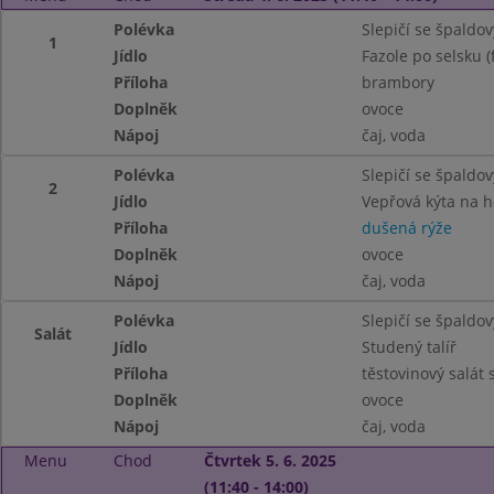
Polévka
Slepičí se špaldo
1
Jídlo
Fazole po selsku (f
Příloha
brambory
Doplněk
ovoce
Nápoj
čaj, voda
Polévka
Slepičí se špaldo
2
Jídlo
Vepřová kýta na 
Příloha
dušená rýže
Doplněk
ovoce
Nápoj
čaj, voda
Polévka
Slepičí se špaldo
Salát
Jídlo
Studený talíř
Příloha
těstovinový salát
Doplněk
ovoce
Nápoj
čaj, voda
Menu
Chod
Čtvrtek 5. 6. 2025
(11:40 - 14:00)