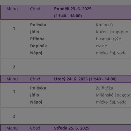
Menu
Chod
Pondělí 23. 6. 2025
(11:40 - 14:00)
Polévka
Kmínová
1
Jídlo
Kuřecí kung-pao
Příloha
basmati rýže
Doplněk
ovoce
Nápoj
mléko, čaj, voda
2
Menu
Chod
Úterý 24. 6. 2025 (11:40 - 14:00)
Polévka
Zelňačka
1
Jídlo
Milánské špagety,
Nápoj
mléko, čaj, voda
2
Menu
Chod
Středa 25. 6. 2025