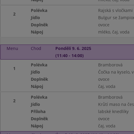
Polévka
Rajská s vločkami
2
Jídlo
Bulgur se žampi
Doplněk
ovoce
Nápoj
mléko, čaj, voda
Menu
Chod
Pondělí 9. 6. 2025
(11:40 - 14:00)
Polévka
Bramborová
1
Jídlo
Čočka na kyselo, v
Doplněk
ovoce
Nápoj
čaj, voda
Polévka
Bramborová
2
Jídlo
Krůtí maso na če
Příloha
labské knedlíky
Doplněk
ovoce
Nápoj
čaj, voda