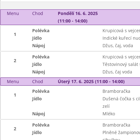
Menu
Chod
Pondělí 16. 6. 2025
(11:00 - 14:00)
Polévka
Krupicová s vejc
1
Jídlo
Indické kuřecí nu
Nápoj
Džus, čaj, voda
Polévka
Krupicová s vejc
2
Jídlo
Těstovinový salát
Nápoj
Džus, čaj voda
Menu
Chod
Úterý 17. 6. 2025 (11:00 - 14:00)
Polévka
Bramboračka
1
Jídlo
Dušená čočka s ci
zelí
Nápoj
Mléko
Polévka
Bramboračka
2
Jídlo
Plněné žampionov
cibulkou