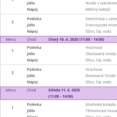
Jídlo
Nudle s tvarohem
Nápoj
Mléčný koktejl
Polévka
Zeleninová s cel
2
Jídlo
Francouzské bram
Nápoj
Džus, čaj, voda
Menu
Chod
Úterý 10. 6. 2025 (11:00 - 14:00)
Polévka
Hrachová
1
Jídlo
Obalovaná treska 
Nápoj
Džus, čaj, voda
Polévka
Hrachová
2
Jídlo
Restované čínské 
Nápoj
Džus, čaj, voda
Menu
Chod
Středa 11. 6. 2025
(11:00 - 14:00)
Polévka
Jihočeská kulajda
1
Jídlo
Těstovinová musak
Nápoj
Džus, čaj, voda