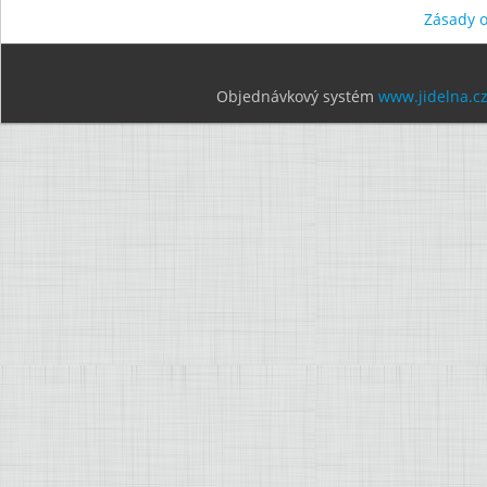
Zásady 
Objednávkový systém
www.jidelna.c