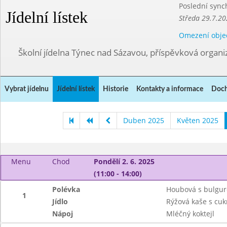
Poslední sync
Jídelní lístek
Středa 29.7.20
Omezení obje
Školní jídelna Týnec nad Sázavou, příspěvková organi
Vybrat jídelnu
Jídelní lístek
Historie
Kontakty a informace
Doch
Duben 2025
Květen 2025
Menu
Chod
Pondělí 2. 6. 2025
(11:00 - 14:00)
Polévka
Houbová s bulgu
1
Jídlo
Rýžová kaše s cu
Nápoj
Mléčný koktejl