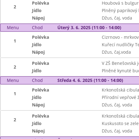
Polévka
Houbová s bulgu
2
Jídlo
Plněný paprikový 
Nápoj
Džus, čaj, voda
Menu
Chod
Úterý 3. 6. 2025 (11:00 - 14:00)
Polévka
Cizrnovo - mrkvov
1
Jídlo
Kuřecí nudličky Te
Nápoj
Džus, čaj,voda
Polévka
V ZŠ Benešovská j
2
Jídlo
Plněné kynuté buc
Menu
Chod
Středa 4. 6. 2025 (11:00 - 14:00)
Polévka
Krkonošská cibul
1
Jídlo
Přírodní vepřové 
Nápoj
Džus, čaj, voda
Polévka
Krkonošská cibul
2
Jídlo
Kuskusoto se zele
Nápoj
Džus, čaj, voda