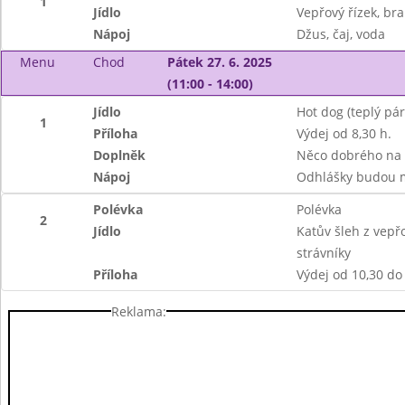
1
Jídlo
Vepřový řízek, b
Nápoj
Džus, čaj, voda
Menu
Chod
Pátek 27. 6. 2025
(11:00 - 14:00)
Jídlo
Hot dog (teplý pár
1
Příloha
Výdej od 8,30 h.
Doplněk
Něco dobrého na 
Nápoj
Odhlášky budou m
Polévka
Polévka
2
Jídlo
Katův šleh z vepř
strávníky
Příloha
Výdej od 10,30 do
Reklama: