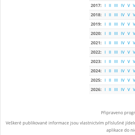
2017:
I
II
III
IV
V
V
2018:
I
II
III
IV
V
V
2019:
I
II
III
IV
V
V
2020:
I
II
III
IV
V
V
2021:
I
II
III
IV
V
V
2022:
I
II
III
IV
V
V
2023:
I
II
III
IV
V
V
2024:
I
II
III
IV
V
V
2025:
I
II
III
IV
V
V
2026:
I
II
III
IV
V
V
Připraveno progr
Veškeré publikované informace jsou vlastnictvím příslušné jídel
aplikace do n