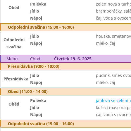
Polévka
zeleninová s tar
Oběd
Jídlo
bramboráčky, salá
Nápoj
čaj, voda s ovoc
Odpolední svačina (15:00 - 16:00)
Jídlo
houska, smetanový
Odpolední
Nápoj
mléko, čaj
svačina
Menu
Chod
Čtvrtek 19. 6. 2025
Přesnídávka (9:00 - 10:00)
Jídlo
pudink, směs ovo
Přesnídávka
Nápoj
mléko, čaj
Oběd (11:00 - 14:00)
Polévka
jáhlová se zeleni
Oběd
Jídlo
kuřecí maso na pa
Nápoj
čaj, voda s ovoc
Odpolední svačina (15:00 - 16:00)