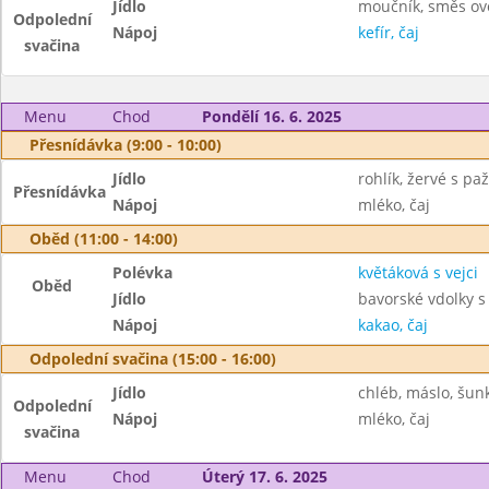
Jídlo
moučník, směs ov
Odpolední
Nápoj
kefír, čaj
svačina
Menu
Chod
Pondělí 16. 6. 2025
Přesnídávka (9:00 - 10:00)
Jídlo
rohlík, žervé s pa
Přesnídávka
Nápoj
mléko, čaj
Oběd (11:00 - 14:00)
Polévka
květáková s vejci
Oběd
Jídlo
bavorské vdolky s
Nápoj
kakao, čaj
Odpolední svačina (15:00 - 16:00)
Jídlo
chléb, máslo, šun
Odpolední
Nápoj
mléko, čaj
svačina
Menu
Chod
Úterý 17. 6. 2025