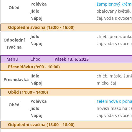
Polévka
žampionový krém
Oběd
Jídlo
obalovaný květák,
Nápoj
čaj, voda s ovoc
Odpolední svačina (15:00 - 16:00)
Jídlo
chléb, pomazánkov
Odpolední
Nápoj
čaj, voda s ovoc
svačina
Menu
Chod
Pátek 13. 6. 2025
Přesnídávka (9:00 - 10:00)
Jídlo
chléb, máslo, šun
Přesnídávka
Nápoj
mléko, čaj
Oběd (11:00 - 14:00)
Polévka
zeleninová s poh
Oběd
Jídlo
hovězí maso na č
Nápoj
čaj, voda s ovoc
Odpolední svačina (15:00 - 16:00)