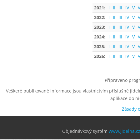
2021:
I
II
III
IV
V
V
2022:
I
II
III
IV
V
V
2023:
I
II
III
IV
V
V
2024:
I
II
III
IV
V
V
2025:
I
II
III
IV
V
V
2026:
I
II
III
IV
V
V
Připraveno progr
Veškeré publikované informace jsou vlastnictvím příslušné jídel
aplikace do n
Zásady 
Objednávkový systém
www.jidelna.c