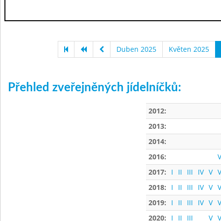
Duben 2025
Květen 2025
Přehled zveřejněných jídelníčků:
2012:
2013:
2014:
2016:
V
2017:
I
II
III
IV
V
V
2018:
I
II
III
IV
V
V
2019:
I
II
III
IV
V
V
2020:
I
II
III
V
V