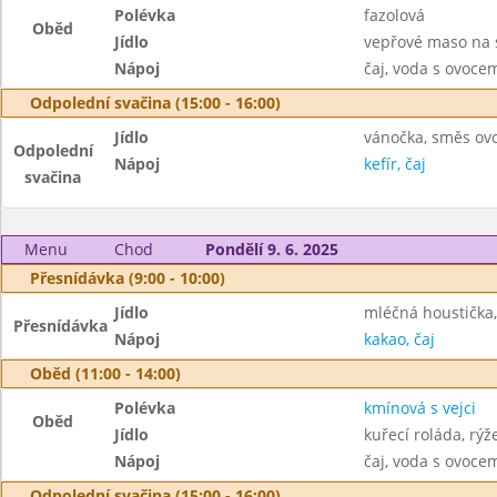
Polévka
fazolová
Oběd
Jídlo
vepřové maso na 
Nápoj
čaj, voda s ovoc
Odpolední svačina (15:00 - 16:00)
Jídlo
vánočka, směs ov
Odpolední
Nápoj
kefír, čaj
svačina
Menu
Chod
Pondělí 9. 6. 2025
Přesnídávka (9:00 - 10:00)
Jídlo
mléčná houstička,
Přesnídávka
Nápoj
kakao, čaj
Oběd (11:00 - 14:00)
Polévka
kmínová s vejci
Oběd
Jídlo
kuřecí roláda, rýž
Nápoj
čaj, voda s ovoc
Odpolední svačina (15:00 - 16:00)