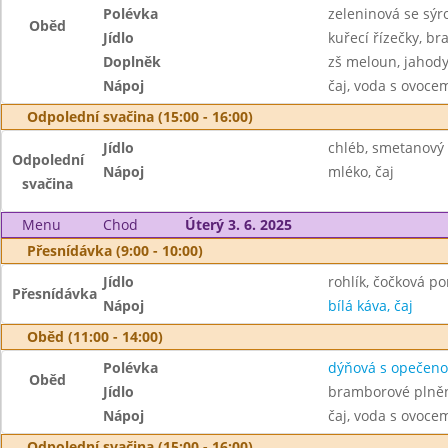
Polévka
zeleninová se sýr
Oběd
Jídlo
kuřecí řízečky, b
Doplněk
zš meloun, jahod
Nápoj
čaj, voda s ovoc
Odpolední svačina (15:00 - 16:00)
Jídlo
chléb, smetanový 
Odpolední
Nápoj
mléko, čaj
svačina
Menu
Chod
Úterý 3. 6. 2025
Přesnídávka (9:00 - 10:00)
Jídlo
rohlík, čočková p
Přesnídávka
Nápoj
bílá káva, čaj
Oběd (11:00 - 14:00)
Polévka
dýňová s opečeno
Oběd
Jídlo
bramborové plněné
Nápoj
čaj, voda s ovoc
Odpolední svačina (15:00 - 16:00)