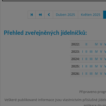
Duben 2025
Květen 2025
Přehled zveřejněných jídelníčků:
2022:
II
IV
V
V
2023:
I
II
III
IV
V
V
2024:
I
II
III
IV
V
V
2025:
I
II
III
IV
V
V
2026:
I
II
III
IV
V
V
Připraveno progr
Veškeré publikované informace jsou vlastnictvím příslušné jídel
aplikace do n