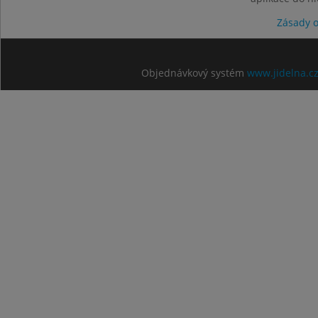
Zásady 
Objednávkový systém
www.jidelna.c