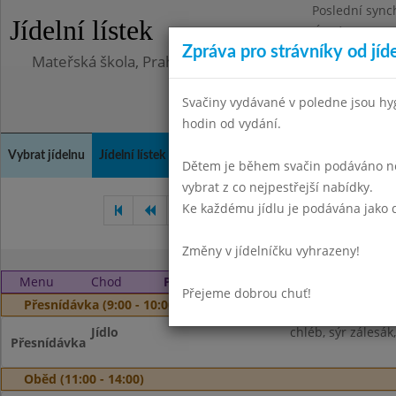
Poslední sync
Jídelní lístek
Úterý 23.6.202
Zpráva pro strávníky od jíd
Mateřská škola, Praha 10, Kodaňská 989/14, příspěv
Svačiny vydávané v poledne jsou hy
hodin od vydání.
Vybrat jídelnu
Jídelní lístek
Historie
Kontakty a informace
Doch
Dětem je během svačin podáváno něk
vybrat z co nejpestřejší nabídky.
Ke každému jídlu je podávána jako d
Duben 2025
Květen 2025
Změny v jídelníčku vyhrazeny!
Menu
Chod
Pondělí 2. 6. 2025
Přejeme dobrou chuť!
Přesnídávka (9:00 - 10:00)
Jídlo
chléb, sýr zálesák
Přesnídávka
Oběd (11:00 - 14:00)