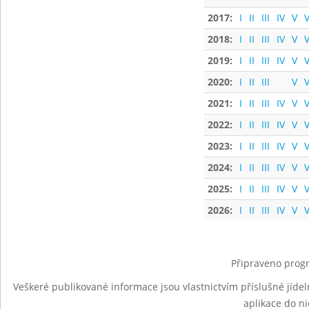
2017:
I
II
III
IV
V
V
2018:
I
II
III
IV
V
V
2019:
I
II
III
IV
V
V
2020:
I
II
III
V
V
2021:
I
II
III
IV
V
V
2022:
I
II
III
IV
V
V
2023:
I
II
III
IV
V
V
2024:
I
II
III
IV
V
V
2025:
I
II
III
IV
V
V
2026:
I
II
III
IV
V
V
Připraveno progr
Veškeré publikované informace jsou vlastnictvím příslušné jídel
aplikace do n