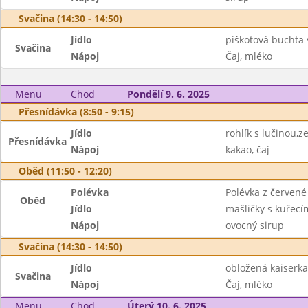
Svačina (14:30 - 14:50)
Jídlo
piškotová buchta
Svačina
Nápoj
Čaj, mléko
Menu
Chod
Pondělí 9. 6. 2025
Přesnídávka (8:50 - 9:15)
Jídlo
rohlík s lučinou,z
Přesnídávka
Nápoj
kakao, čaj
Oběd (11:50 - 12:20)
Polévka
Polévka z červené
Oběd
Jídlo
mašličky s kuřec
Nápoj
ovocný sirup
Svačina (14:30 - 14:50)
Jídlo
obložená kaiserka,
Svačina
Nápoj
Čaj, mléko
Menu
Chod
Úterý 10. 6. 2025