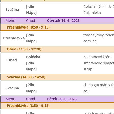
Jídlo
Celozrnný sendvi
Svačina
Nápoj
Čaj, mléko
Menu
Chod
Čtvrtek 19. 6. 2025
Přesnídávka (8:50 - 9:15)
Jídlo
toast sýrový, zele
Přesnídávka
Nápoj
caro, čaj
Oběd (11:50 - 12:20)
Polévka
Zeleninový krém
Oběd
Jídlo
smetanové špage
Nápoj
sirup
Svačina (14:30 - 14:50)
Jídlo
chléb gurmán s f
Svačina
Nápoj
čaj
Menu
Chod
Pátek 20. 6. 2025
Přesnídávka (8:50 - 9:15)
Jídlo
jahodový pudink,