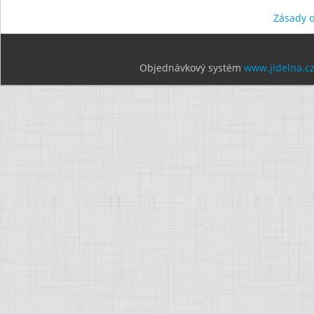
Zásady 
Objednávkový systém
www.jidelna.c