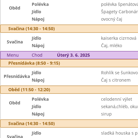
Polévka
polévka špenátov
Oběd
Jídlo
Špagety Carboná
Nápoj
ovocný čaj
Svačina (14:30 - 14:50)
Jídlo
kaiserka cizrnov
Svačina
Nápoj
Čaj, mléko
Menu
Chod
Úterý 3. 6. 2025
Přesnídávka (8:50 - 9:15)
Jídlo
Rohlík se šunkovo
Přesnídávka
Nápoj
Čaj s citronem
Oběd (11:50 - 12:20)
Polévka
celodenní výlet
Oběd
Jídlo
sekaná,chléb, oku
Nápoj
sirup
Svačina (14:30 - 14:50)
Jídlo
sladká houska s 
Svačina