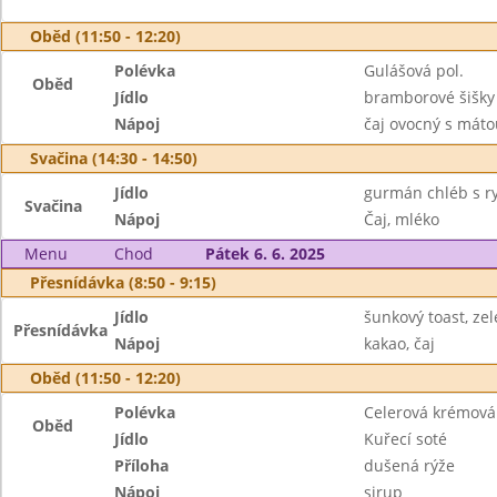
Oběd (11:50 - 12:20)
Polévka
Gulášová pol.
Oběd
Jídlo
bramborové šišk
Nápoj
čaj ovocný s máto
Svačina (14:30 - 14:50)
Jídlo
gurmán chléb s r
Svačina
Nápoj
Čaj, mléko
Menu
Chod
Pátek 6. 6. 2025
Přesnídávka (8:50 - 9:15)
Jídlo
šunkový toast, ze
Přesnídávka
Nápoj
kakao, čaj
Oběd (11:50 - 12:20)
Polévka
Celerová krémová
Oběd
Jídlo
Kuřecí soté
Příloha
dušená rýže
Nápoj
sirup