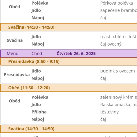
Polévka
Pórková polévka
Oběd
Jídlo
zapečené brambor
Nápoj
čaj
Svačina (14:30 - 14:50)
Jídlo
toast. chléb s lu
Svačina
Nápoj
čaj ovocný
Menu
Chod
Čtvrtek 26. 6. 2025
Přesnídávka (8:50 - 9:15)
Jídlo
pudink s ovocem
Přesnídávka
Nápoj
čaj
Oběd (11:50 - 12:20)
Polévka
zeleninový krém 
Oběd
Jídlo
Rajská omáčka, m
Příloha
těstoviny
Nápoj
čaj
Svačina (14:30 - 14:50)