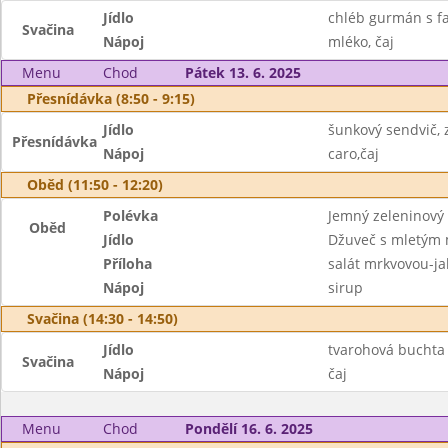
Jídlo
chléb gurmán s f
Svačina
Nápoj
mléko, čaj
Menu
Chod
Pátek 13. 6. 2025
Přesnídávka (8:50 - 9:15)
Jídlo
šunkový sendvič, 
Přesnídávka
Nápoj
caro,čaj
Oběd (11:50 - 12:20)
Polévka
Jemný zeleninový
Oběd
Jídlo
Džuveč s mletým 
Příloha
salát mrkvovou-ja
Nápoj
sirup
Svačina (14:30 - 14:50)
Jídlo
tvarohová buchta
Svačina
Nápoj
čaj
Menu
Chod
Pondělí 16. 6. 2025