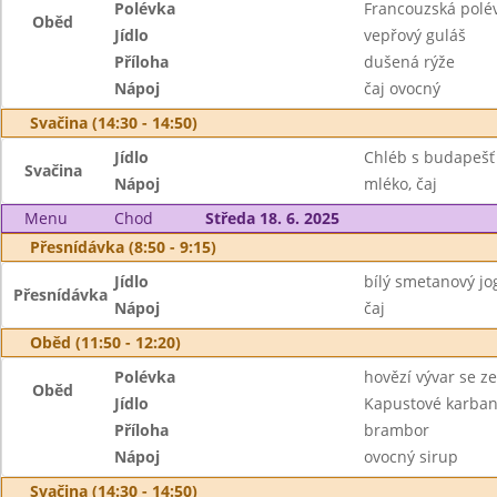
Polévka
Francouzská polé
Oběd
Jídlo
vepřový guláš
Příloha
dušená rýže
Nápoj
čaj ovocný
Svačina (14:30 - 14:50)
Jídlo
Chléb s budapešť
Svačina
Nápoj
mléko, čaj
Menu
Chod
Středa 18. 6. 2025
Přesnídávka (8:50 - 9:15)
Jídlo
bílý smetanový jog
Přesnídávka
Nápoj
čaj
Oběd (11:50 - 12:20)
Polévka
hovězí vývar se ze
Oběd
Jídlo
Kapustové karbaná
Příloha
brambor
Nápoj
ovocný sirup
Svačina (14:30 - 14:50)