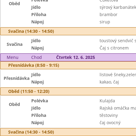
Oběd
Jídlo
sýrový karbanátek,
Příloha
brambor
Nápoj
sirup
Svačina (14:30 - 14:50)
Jídlo
toustový sendvič 
Svačina
Nápoj
Čaj s citronem
Menu
Chod
Čtvrtek 12. 6. 2025
Přesnídávka (8:50 - 9:15)
Jídlo
listové šneky,zele
Přesnídávka
Nápoj
kakao, čaj
Oběd (11:50 - 12:20)
Polévka
Kulajda
Oběd
Jídlo
Rajská omáčka ma
Příloha
těstoviny
Nápoj
čaj ovocný
Svačina (14:30 - 14:50)