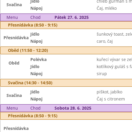
Jídlo
chléb gurmán s m
Svačina
Nápoj
Čaj, mléko
Menu
Chod
Pátek 27. 6. 2025
Přesnídávka (8:50 - 9:15)
Jídlo
šunkový toast, ze
Přesnídávka
Nápoj
caro, čaj
Oběd (11:50 - 12:20)
Polévka
kuřecí vývar se z
Oběd
Jídlo
kotlíkový guláš s 
Nápoj
sirup
Svačina (14:30 - 14:50)
Jídlo
piškot, jablko
Svačina
Nápoj
Čaj s citronem
Menu
Chod
Sobota 28. 6. 2025
Přesnídávka (8:50 - 9:15)
Přesnídávka