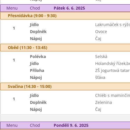
Menu
Chod
Pátek 6. 6. 2025
Přesnídávka (9:00 - 9:30)
Jídlo
Lakrumáček s rýž
1
Doplněk
Ovoce
Nápoj
Čaj
Oběd (11:30 - 13:45)
Polévka
Selská
1
Jídlo
Holandský řízek,
Příloha
ZŠ jogurtová tata
Nápoj
šťáva
Svačina (14:30 - 15:00)
Jídlo
Chléb s maminči
1
Doplněk
Zelenina
Nápoj
Čaj
Menu
Chod
Pondělí 9. 6. 2025