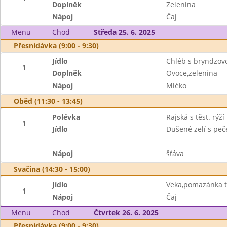
Doplněk
Zelenina
Nápoj
Čaj
Menu
Chod
Středa 25. 6. 2025
Přesnídávka (9:00 - 9:30)
Jídlo
Chléb s bryndzo
1
Doplněk
Ovoce,zelenina
Nápoj
Mléko
Oběd (11:30 - 13:45)
Polévka
Rajská s těst. rýží
1
Jídlo
Dušené zelí s pe
Nápoj
šťáva
Svačina (14:30 - 15:00)
Jídlo
Veka,pomazánka 
1
Nápoj
Čaj
Menu
Chod
Čtvrtek 26. 6. 2025
Přesnídávka (9:00 - 9:30)