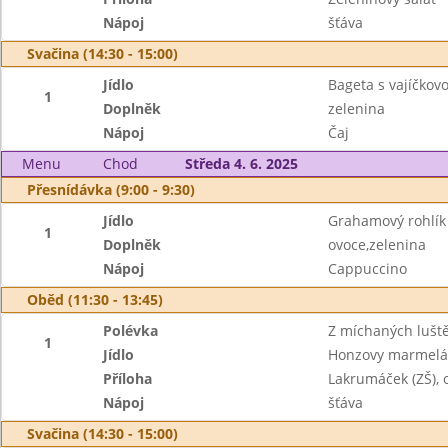
Nápoj
šťáva
Svačina (14:30 - 15:00)
Jídlo
Bageta s vajíčko
1
Doplněk
zelenina
Nápoj
Čaj
Menu
Chod
Středa 4. 6. 2025
Přesnídávka (9:00 - 9:30)
Jídlo
Grahamový rohlík
1
Doplněk
ovoce,zelenina
Nápoj
Cappuccino
Oběd (11:30 - 13:45)
Polévka
Z míchaných lušt
1
Jídlo
Honzovy marmelá
Příloha
Lakrumáček (ZŠ), 
Nápoj
šťáva
Svačina (14:30 - 15:00)