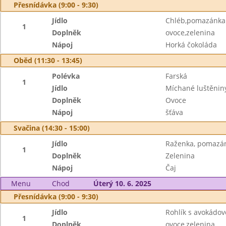
Přesnídávka (9:00 - 9:30)
Jídlo
Chléb,pomazánka 
1
Doplněk
ovoce,zelenina
Nápoj
Horká čokoláda
Oběd (11:30 - 13:45)
Polévka
Farská
1
Jídlo
Míchané luštěnin
Doplněk
Ovoce
Nápoj
šťáva
Svačina (14:30 - 15:00)
Jídlo
Raženka, pomazán
1
Doplněk
Zelenina
Nápoj
Čaj
Menu
Chod
Úterý 10. 6. 2025
Přesnídávka (9:00 - 9:30)
Jídlo
Rohlík s avokádo
1
Doplněk
ovoce,zelenina