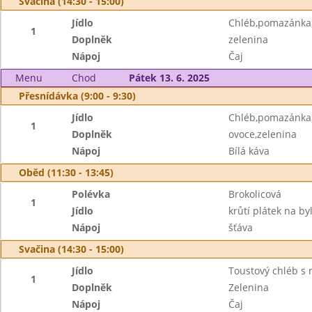
Svačina (14:30 - 15:00)
Jídlo
Chléb,pomazánka z
1
Doplněk
zelenina
Nápoj
Čaj
Menu
Chod
Pátek 13. 6. 2025
Přesnídávka (9:00 - 9:30)
Jídlo
Chléb,pomazánka 
1
Doplněk
ovoce,zelenina
Nápoj
Bílá káva
Oběd (11:30 - 13:45)
Polévka
Brokolicová
1
Jídlo
krůtí plátek na b
Nápoj
šťáva
Svačina (14:30 - 15:00)
Jídlo
Toustový chléb 
1
Doplněk
Zelenina
Nápoj
Čaj