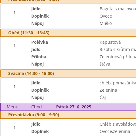
Jídlo
Bageta s masovo
1
Doplněk
Ovoce
Nápoj
Mléko
Oběd (11:30 - 13:45)
Polévka
Kapustová
1
Jídlo
Rizoto s krůtím 
Příloha
Zeleninová příloh
Nápoj
šťáva
Svačina (14:30 - 15:00)
Jídlo
chléb, pomazánka t
1
Doplněk
Zelenina
Nápoj
Čaj
Menu
Chod
Pátek 27. 6. 2025
Přesnídávka (9:00 - 9:30)
Jídlo
Chléb s avokádo
1
Doplněk
Ovoce,zelenina