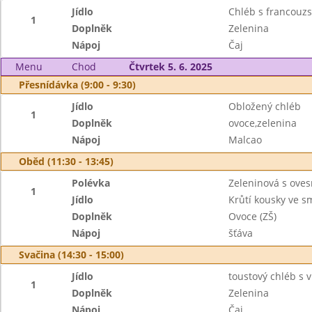
Jídlo
Chléb s francou
1
Doplněk
Zelenina
Nápoj
Čaj
Menu
Chod
Čtvrtek 5. 6. 2025
Přesnídávka (9:00 - 9:30)
Jídlo
Obložený chléb
1
Doplněk
ovoce,zelenina
Nápoj
Malcao
Oběd (11:30 - 13:45)
Polévka
Zeleninová s ove
1
Jídlo
Krůtí kousky ve 
Doplněk
Ovoce (ZŠ)
Nápoj
šťáva
Svačina (14:30 - 15:00)
Jídlo
toustový chléb s
1
Doplněk
Zelenina
Nápoj
Čaj