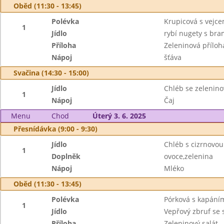
Oběd (11:30 - 13:45)
Polévka
Krupicová s vejc
1
Jídlo
rybí nugety s bra
Příloha
Zeleninová příloh
Nápoj
šťáva
Svačina (14:30 - 15:00)
Jídlo
Chléb se zelenin
1
Nápoj
Čaj
Menu
Chod
Úterý 3. 6. 2025
Přesnídávka (9:00 - 9:30)
Jídlo
Chléb s cizrnovo
1
Doplněk
ovoce,zelenina
Nápoj
Mléko
Oběd (11:30 - 13:45)
Polévka
Pórková s kapání
1
Jídlo
Vepřový zbruf se 
Příloha
Zeleninový salát