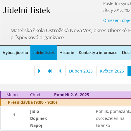
Poslední sync
Jídelní lístek
Úterý 28.7.202
Omezení obje
Mateřská škola Ostrožská Nová Ves, okres Uherské H
příspěvková organizace
Vybrat jídelnu
Jídelní lístek
Historie
Kontakty a informace
Doch
Duben 2025
Květen 2025
Menu
Chod
Pondělí 2. 6. 2025
Přesnídávka (9:00 - 9:30)
Jídlo
Rohlík, pomazánk
1
Doplněk
ovoce,zelenina
Nápoj
Granko