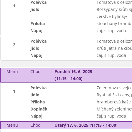
Polévka
Tomatová s celozr
1
Jídlo
Rozsypaný krůtí špí
čerstvé bylinky/
Příloha
šťouchaný bramb
Nápoj
čaj, sirup, voda
Polévka
Tomatová s celozr
2
Jídlo
Krůtí játra na ci
Nápoj
čaj, sirup, voda
Menu
Chod
Pondělí 16. 6. 2025
(11:15 - 14:00)
Polévka
Zeleninová s vej
1
Jídlo
Rybí talíř - Losos,
Příloha
bramborová kaše
Doplněk
Míchaný zeleninov
Nápoj
čaj, sirup, voda
Menu
Chod
Úterý 17. 6. 2025 (11:15 - 14:00)