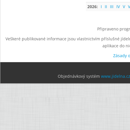
2026:
I
II
III
IV
V
V
Připraveno progr
Veškeré publikované informace jsou vlastnictvím příslušné jídel
aplikace do n
Zásady 
Objednávkový systém
www.jidelna.c