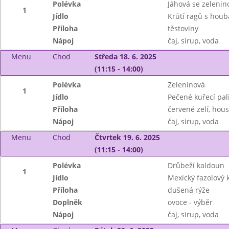
Polévka
Jáhová se zelenin
1
Jídlo
Krůtí ragů s hou
Příloha
těstoviny
Nápoj
čaj, sirup, voda
Menu
Chod
Středa 18. 6. 2025
(11:15 - 14:00)
Polévka
Zeleninová
1
Jídlo
Pečené kuřecí pal
Příloha
červené zelí, hou
Nápoj
čaj, sirup, voda
Menu
Chod
Čtvrtek 19. 6. 2025
(11:15 - 14:00)
Polévka
Drůbeží kaldoun
1
Jídlo
Mexický fazolový 
Příloha
dušená rýže
Doplněk
ovoce - výběr
Nápoj
čaj, sirup, voda