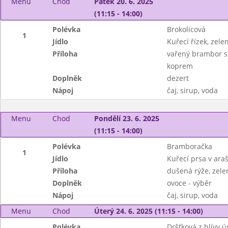
Menu
Chod
Pátek 20. 6. 2025
(11:15 - 14:00)
Polévka
Brokolicová
1
Jídlo
Kuřecí řízek, zel
Příloha
vařený brambor s 
koprem
Doplněk
dezert
Nápoj
čaj, sirup, voda
Menu
Chod
Pondělí 23. 6. 2025
(11:15 - 14:00)
Polévka
Bramboračka
1
Jídlo
Kuřecí prsa v ara
Příloha
dušená rýže, zele
Doplněk
ovoce - výběr
Nápoj
čaj, sirup, voda
Menu
Chod
Úterý 24. 6. 2025 (11:15 - 14:00)
Polévka
Dršťková z hlívy ú