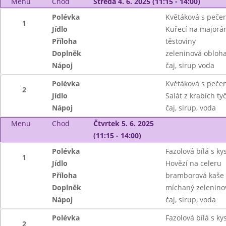
Menu
Chod
Středa 4. 6. 2025 (11:15 - 14:00)
Polévka
Květáková s peč
1
Jídlo
Kuřecí na majorá
Příloha
těstoviny
Doplněk
zeleninová obloh
Nápoj
čaj, sirup voda
Polévka
Květáková s peč
2
Jídlo
Salát z krabích ty
Nápoj
čaj, sirup, voda
Menu
Chod
Čtvrtek 5. 6. 2025
(11:15 - 14:00)
Polévka
Fazolová bílá s k
1
Jídlo
Hovězí na celeru
Příloha
bramborová kaše
Doplněk
míchaný zeleninov
Nápoj
čaj, sirup, voda
Polévka
Fazolová bílá s k
2