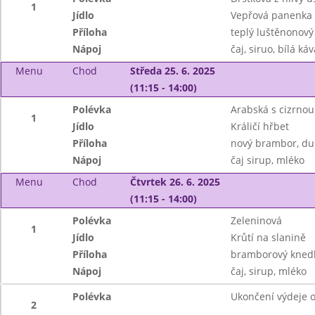
1
Jídlo
Vepřová panenka
Příloha
teplý luštěnonový
Nápoj
čaj, siruo, bílá káv
Menu
Chod
Středa 25. 6. 2025
(11:15 - 14:00)
Polévka
Arabská s cizrnou
1
Jídlo
Králičí hřbet
Příloha
nový brambor, du
Nápoj
čaj sirup, mléko
Menu
Chod
Čtvrtek 26. 6. 2025
(11:15 - 14:00)
Polévka
Zeleninová
1
Jídlo
Krůtí na slanině
Příloha
bramborový knedl
Nápoj
čaj, sirup, mléko
Polévka
Ukončení výdeje o
2