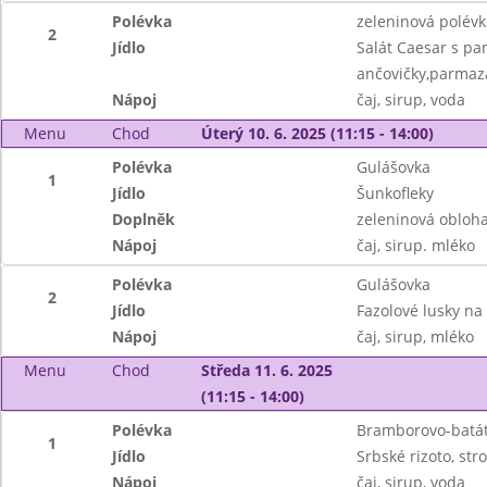
Polévka
zeleninová polév
2
Jídlo
Salát Caesar s pa
ančovičky,parmaz
Nápoj
čaj, sirup, voda
Menu
Chod
Úterý 10. 6. 2025 (11:15 - 14:00)
Polévka
Gulášovka
1
Jídlo
Šunkofleky
Doplněk
zeleninová obloh
Nápoj
čaj, sirup. mléko
Polévka
Gulášovka
2
Jídlo
Fazolové lusky na
Nápoj
čaj, sirup, mléko
Menu
Chod
Středa 11. 6. 2025
(11:15 - 14:00)
Polévka
Bramborovo-batát
1
Jídlo
Srbské rizoto, str
Nápoj
čaj, sirup, voda