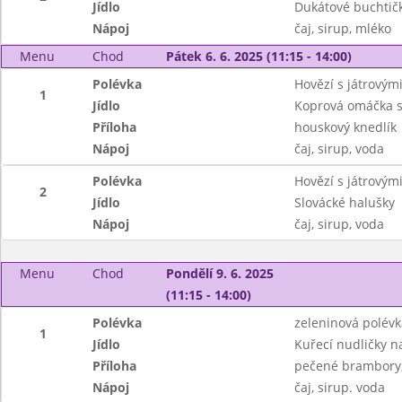
Jídlo
Dukátové buchtič
Nápoj
čaj, sirup, mléko
Menu
Chod
Pátek 6. 6. 2025 (11:15 - 14:00)
Polévka
Hovězí s játrovými
1
Jídlo
Koprová omáčka 
Příloha
houskový knedlík
Nápoj
čaj, sirup, voda
Polévka
Hovězí s játrovými
2
Jídlo
Slovácké halušky
Nápoj
čaj, sirup, voda
Menu
Chod
Pondělí 9. 6. 2025
(11:15 - 14:00)
Polévka
zeleninová polév
1
Jídlo
Kuřecí nudličky n
Příloha
pečené brambory,
Nápoj
čaj, sirup. voda