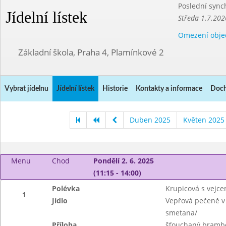
Poslední sync
Jídelní lístek
Středa 1.7.202
Omezení obje
Základní škola, Praha 4, Plamínkové 2
Vybrat jídelnu
Jídelní lístek
Historie
Kontakty a informace
Doch
Duben 2025
Květen 2025
Menu
Chod
Pondělí 2. 6. 2025
(11:15 - 14:00)
Polévka
Krupicová s vejc
1
Jídlo
Vepřová pečeně v m
smetana/
Příloha
šťouchaný brambor