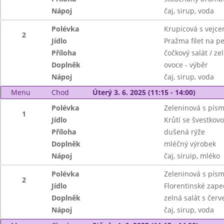
Nápoj
čaj, sirup, voda
Polévka
Krupicová s vejc
2
Jídlo
Pražma filet na p
Příloha
čočkový salát / ze
Doplněk
ovoce - výběr
Nápoj
čaj, sirup, voda
Menu
Chod
Úterý 3. 6. 2025 (11:15 - 14:00)
Polévka
Zeleninová s pís
1
Jídlo
Krůtí se švestko
Příloha
dušená rýže
Doplněk
mléčný výrobek
Nápoj
čaj, siruip, mléko
Polévka
Zeleninová s pís
2
Jídlo
Florentinské zape
Doplněk
zelná salát s čer
Nápoj
čaj, sirup, voda