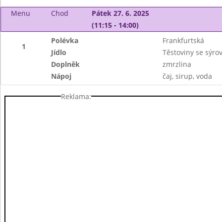
Menu
Chod
Pátek 27. 6. 2025
(11:15 - 14:00)
Polévka
Frankfurtská
1
Jídlo
Těstoviny se sýr
Doplněk
zmrzlina
Nápoj
čaj, sirup, voda
Reklama: