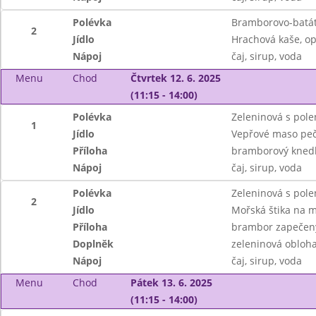
Polévka
Bramborovo-batát
2
Jídlo
Hrachová kaše, o
Nápoj
čaj, sirup, voda
Menu
Chod
Čtvrtek 12. 6. 2025
(11:15 - 14:00)
Polévka
Zeleninová s pole
1
Jídlo
Vepřové maso peč
Příloha
bramborový knedl
Nápoj
čaj, sirup, voda
Polévka
Zeleninová s pole
2
Jídlo
Mořská štika na 
Příloha
brambor zapečený
Doplněk
zeleninová obloh
Nápoj
čaj, sirup, voda
Menu
Chod
Pátek 13. 6. 2025
(11:15 - 14:00)