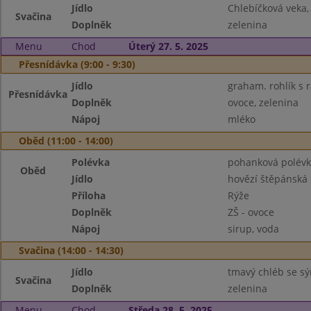
Jídlo
Chlebíčková veka
Svačina
Doplněk
zelenina
Menu
Chod
Úterý 27. 5. 2025
Přesnídávka (9:00 - 9:30)
Jídlo
graham. rohlík s
Přesnídávka
Doplněk
ovoce, zelenina
Nápoj
mléko
Oběd (11:00 - 14:00)
Polévka
pohanková polévk
Oběd
Jídlo
hovězí štěpánská
Příloha
Rýže
Doplněk
ZŠ - ovoce
Nápoj
sirup, voda
Svačina (14:00 - 14:30)
Jídlo
tmavý chléb se 
Svačina
Doplněk
zelenina
Menu
Chod
Středa 28. 5. 2025