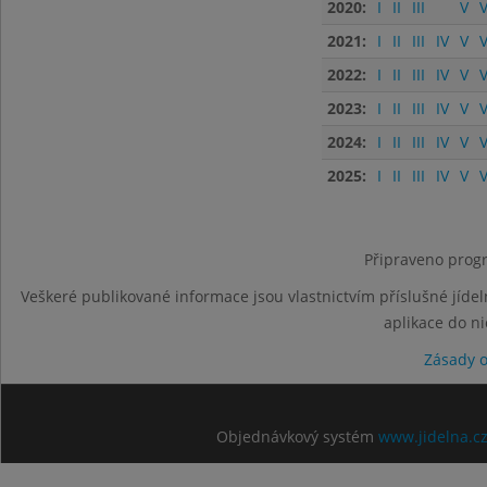
2020:
I
II
III
V
V
2021:
I
II
III
IV
V
V
2022:
I
II
III
IV
V
V
2023:
I
II
III
IV
V
V
2024:
I
II
III
IV
V
V
2025:
I
II
III
IV
V
V
Připraveno progr
Veškeré publikované informace jsou vlastnictvím příslušné jídel
aplikace do n
Zásady 
Objednávkový systém
www.jidelna.c