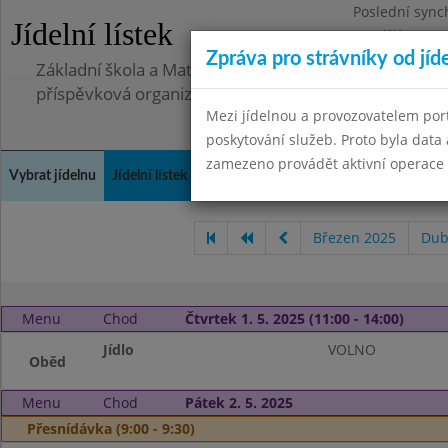
Poslední sync
Jídelní lístek
Pondělí 30.6.2
Zpráva pro strávníky od jíd
Základní škola a Mateřská škola Telnice, okres Brno-
příspěvková organizace
Mezi jídelnou a provozovatelem por
poskytování služeb. Proto byla dat
zamezeno provádět aktivní operace (
Vybrat jídelnu
Jídelní lístek
Historie
Kontakty a informace
Doch
Březen 2025
Dub
Menu
Chod
Čtvrtek 1. 5. 2025 (11:00 - 14:00)
Jídlo
VOLNO
Oběd
Menu
Chod
Pátek 2. 5. 2025
Přesnídávka (9:00 - 9:30)