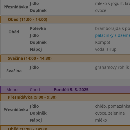
Jídlo
mléko s jogurt. k
Přesnídávka
Doplněk
ovoce
Oběd (11:00 - 14:00)
Polévka
bramborajda s p
Oběd
Jídlo
palačinky s dže
Doplněk
Kompot
Nápoj
voda, sirup
Svačina (14:00 - 14:30)
Jídlo
grahamový rohlík
Svačina
Menu
Chod
Pondělí 5. 5. 2025
Přesnídávka (9:00 - 9:30)
Jídlo
chléb, pomazánka
Přesnídávka
Doplněk
ovoce, zelenina
Nápoj
mléko
Oběd (11:00 - 14:00)