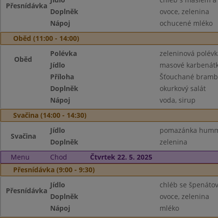
Přesnídávka
Doplněk
ovoce, zelenina
Nápoj
ochucené mléko
Oběd (11:00 - 14:00)
Polévka
zeleninová polévk
Oběd
Jídlo
masové karbenát
Příloha
Šťouchané brambo
Doplněk
okurkový salát
Nápoj
voda, sirup
Svačina (14:00 - 14:30)
Jídlo
pomazánka hummu
Svačina
Doplněk
zelenina
Menu
Chod
Čtvrtek 22. 5. 2025
Přesnídávka (9:00 - 9:30)
Jídlo
chléb se špenát
Přesnídávka
Doplněk
ovoce, zelenina
Nápoj
mléko