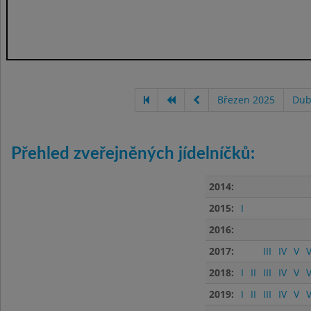
Březen 2025
Dub
Přehled zveřejněných jídelníčků:
2014:
2015:
I
2016:
2017:
III
IV
V
V
2018:
I
II
III
IV
V
V
2019:
I
II
III
IV
V
V