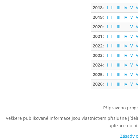
2018:
I
II
III
IV
V
V
2019:
I
II
III
IV
V
V
2020:
I
II
III
V
V
2021:
I
II
III
IV
V
V
2022:
I
II
III
IV
V
V
2023:
I
II
III
IV
V
V
2024:
I
II
III
IV
V
V
2025:
I
II
III
IV
V
V
2026:
I
II
III
IV
V
V
Připraveno progr
Veškeré publikované informace jsou vlastnictvím příslušné jídel
aplikace do n
Zásady 