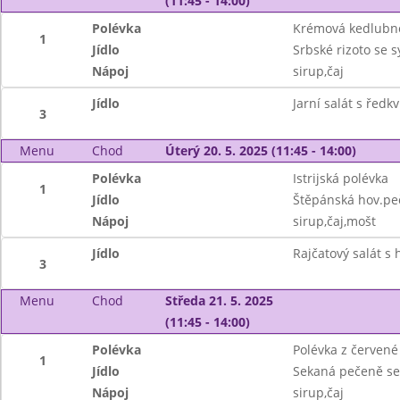
(11:45 - 14:00)
Polévka
Krémová kedlubn
1
Jídlo
Srbské rizoto se 
Nápoj
sirup,čaj
Jídlo
Jarní salát s řed
3
Menu
Chod
Úterý 20. 5. 2025 (11:45 - 14:00)
Polévka
Istrijská polévka
1
Jídlo
Štěpánská hov.pe
Nápoj
sirup,čaj,mošt
Jídlo
Rajčatový salát s
3
Menu
Chod
Středa 21. 5. 2025
(11:45 - 14:00)
Polévka
Polévka z červené 
1
Jídlo
Sekaná pečeně se 
Nápoj
sirup,čaj