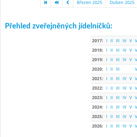
Březen 2025
Duben 2025
Přehled zveřejněných jídelníčků:
2017:
I
II
III
IV
V
V
2018:
I
II
III
IV
V
V
2019:
I
II
III
IV
V
V
2020:
I
II
III
V
2021:
I
II
III
IV
V
V
2022:
I
II
III
IV
V
V
2023:
I
II
III
IV
V
V
2024:
I
II
III
IV
V
V
2025:
I
II
III
IV
V
V
2026:
I
II
III
IV
V
V