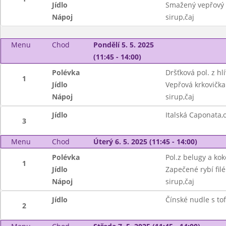
Jídlo
Smažený vepřový ř
Nápoj
sirup,čaj
Menu
Chod
Pondělí 5. 5. 2025
(11:45 - 14:00)
Polévka
Dršťková pol. z hl
1
Jídlo
Vepřová krkovička
Nápoj
sirup,čaj
Jídlo
Italská Caponata,
3
Menu
Chod
Úterý 6. 5. 2025 (11:45 - 14:00)
Polévka
Pol.z belugy a k
1
Jídlo
Zapečené rybí fil
Nápoj
sirup,čaj
Jídlo
Čínské nudle s tof
2