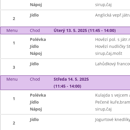
Nápoj
sirup,čaj
Jídlo
Anglická vepř.ját
2
Menu
Chod
Úterý 13. 5. 2025 (11:45 - 14:00)
Polévka
Hovězí pol. s játr.
1
Jídlo
Hovězí nudličky S
Nápoj
sirup,čaj,mošt
Jídlo
Lahůdkový francou
3
Menu
Chod
Středa 14. 5. 2025
(11:45 - 14:00)
Polévka
Kulajda s vejcem
1
Jídlo
Pečené kuře,bra
Nápoj
sirup,čaj
Jídlo
Jogurtové knedlí
2