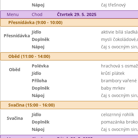
Nápoj
čaj třešnový
Menu
Chod
Čtvrtek 29. 5. 2025
Přesnídávka (9:00 - 10:00)
Jídlo
aktivie bílá sladká
Přesnídávka
Doplněk
mysli čokoládové,
Nápoj
čaj s ovocným si
Oběd (11:00 - 14:00)
Polévka
hrachová s osma
Oběd
Jídlo
krůtí plátek
Příloha
brambory vařené
Doplněk
baby mrkev
Nápoj
čaj s ovocným si
Svačina (15:00 - 16:00)
Jídlo
celozrnný rohlík
Svačina
Doplněk
pomazánka brokoli
Nápoj
čaj s ovocným si