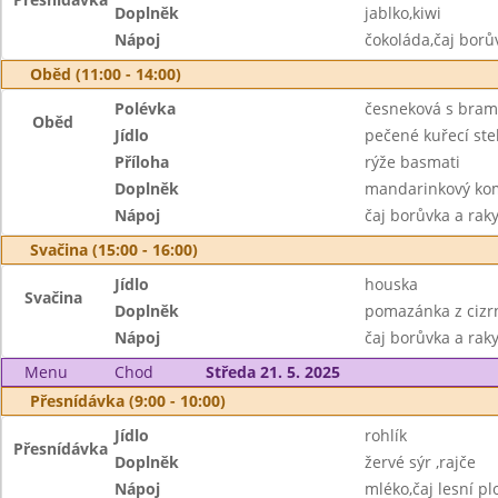
Doplněk
jablko,kiwi
Nápoj
čokoláda,čaj borů
Oběd (11:00 - 14:00)
Polévka
česneková s bra
Oběd
Jídlo
pečené kuřecí st
Příloha
rýže basmati
Doplněk
mandarinkový ko
Nápoj
čaj borůvka a rak
Svačina (15:00 - 16:00)
Jídlo
houska
Svačina
Doplněk
pomazánka z cizrn
Nápoj
čaj borůvka a raky
Menu
Chod
Středa 21. 5. 2025
Přesnídávka (9:00 - 10:00)
Jídlo
rohlík
Přesnídávka
Doplněk
žervé sýr ,rajče
Nápoj
mléko,čaj lesní pl