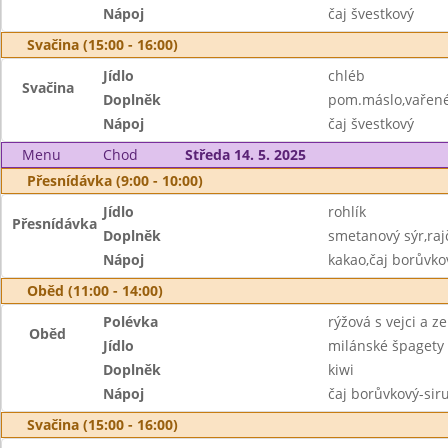
Nápoj
čaj švestkový
Svačina (15:00 - 16:00)
Jídlo
chléb
Svačina
Doplněk
pom.máslo,vařené 
Nápoj
čaj švestkový
Menu
Chod
Středa 14. 5. 2025
Přesnídávka (9:00 - 10:00)
Jídlo
rohlík
Přesnídávka
Doplněk
smetanový sýr,raj
Nápoj
kakao,čaj borůvko
Oběd (11:00 - 14:00)
Polévka
rýžová s vejci a z
Oběd
Jídlo
milánské špagety
Doplněk
kiwi
Nápoj
čaj borůvkový-sir
Svačina (15:00 - 16:00)