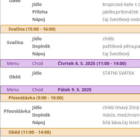
Oběd
Jídlo
krupicová kaše s
Příloha
jablko,pribináček
Nápoj
čaj švestkový-vo
Svačina (15:00 - 16:00)
Jídlo
chléb
Svačina
Doplněk
paštiková pěna,pa
Nápoj
čaj švestkový
Menu
Chod
Čtvrtek 8. 5. 2025 (11:00 - 14:00)
Jídlo
STÁTNÍ SVÁTEK
Oběd
Menu
Chod
Pátek 9. 5. 2025
Přesnídávka (9:00 - 10:00)
Jídlo
chléb tmavý žitný
Přesnídávka
Doplněk
máslo, med,hrozn
Nápoj
bílá káva,čaj lesní
Oběd (11:00 - 14:00)