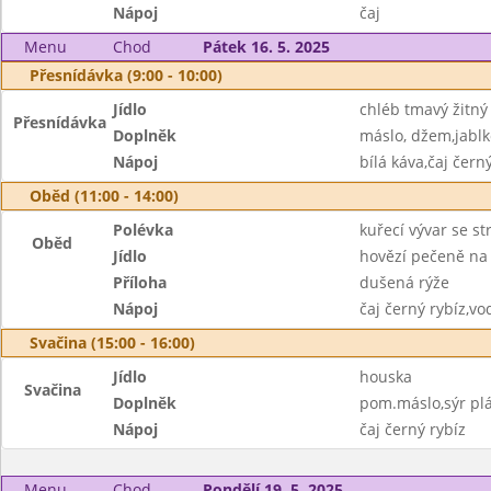
Nápoj
čaj
Menu
Chod
Pátek 16. 5. 2025
Přesnídávka (9:00 - 10:00)
Jídlo
chléb tmavý žitný
Přesnídávka
Doplněk
máslo, džem,jablk
Nápoj
bílá káva,čaj čern
Oběd (11:00 - 14:00)
Polévka
kuřecí vývar se s
Oběd
Jídlo
hovězí pečeně na
Příloha
dušená rýže
Nápoj
čaj černý rybíz,
Svačina (15:00 - 16:00)
Jídlo
houska
Svačina
Doplněk
pom.máslo,sýr plá
Nápoj
čaj černý rybíz
Menu
Chod
Pondělí 19. 5. 2025