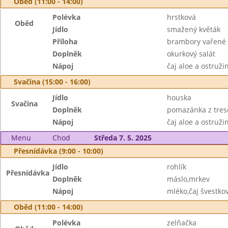
Oběd (11:00 - 14:00)
Polévka
hrstková
Oběd
Jídlo
smažený květák
Příloha
brambory vařené
Doplněk
okurkový salát
Nápoj
čaj aloe a ostruž
Svačina (15:00 - 16:00)
Jídlo
houska
Svačina
Doplněk
pomazánka z tresč
Nápoj
čaj aloe a ostruži
Menu
Chod
Středa 7. 5. 2025
Přesnídávka (9:00 - 10:00)
Jídlo
rohlík
Přesnídávka
Doplněk
máslo,mrkev
Nápoj
mléko,čaj švestko
Oběd (11:00 - 14:00)
Polévka
zelňačka