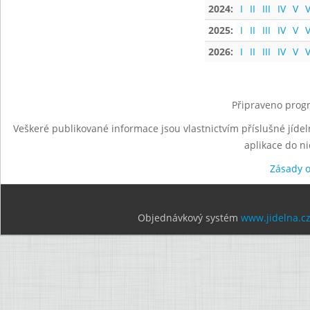
2024:
I
II
III
IV
V
V
2025:
I
II
III
IV
V
V
2026:
I
II
III
IV
V
V
Připraveno progr
Veškeré publikované informace jsou vlastnictvím příslušné jídel
aplikace do n
Zásady 
Objednávkový systém
www.jidelna.c