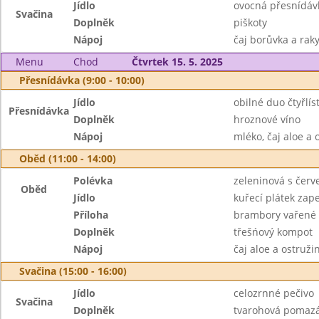
Jídlo
ovocná přesnídáv
Svačina
Doplněk
piškoty
Nápoj
čaj borůvka a raky
Menu
Chod
Čtvrtek 15. 5. 2025
Přesnídávka (9:00 - 10:00)
Jídlo
obilné duo čtyřlís
Přesnídávka
Doplněk
hroznové víno
Nápoj
mléko, čaj aloe a 
Oběd (11:00 - 14:00)
Polévka
zeleninová s čer
Oběd
Jídlo
kuřecí plátek za
Příloha
brambory vařené
Doplněk
třešńový kompot
Nápoj
čaj aloe a ostruž
Svačina (15:00 - 16:00)
Jídlo
celozrnné pečivo
Svačina
Doplněk
tvarohová pomazá