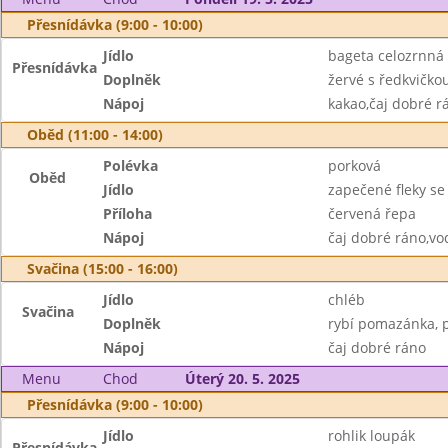
Přesnídávka (9:00 - 10:00)
Jídlo
bageta celozrnná
Přesnídávka
Doplněk
žervé s ředkvičko
Nápoj
kakao,čaj dobré r
Oběd (11:00 - 14:00)
Polévka
porková
Oběd
Jídlo
zapečené fleky s
Příloha
červená řepa
Nápoj
čaj dobré ráno,vo
Svačina (15:00 - 16:00)
Jídlo
chléb
Svačina
Doplněk
rybí pomazánka, 
Nápoj
čaj dobré ráno
Menu
Chod
Úterý 20. 5. 2025
Přesnídávka (9:00 - 10:00)
Jídlo
rohlik loupák
Přesnídávka