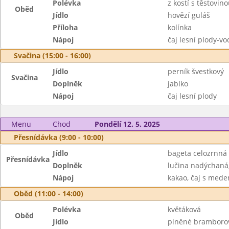
Polévka
z kostí s těstovin
Oběd
Jídlo
hovězí guláš
Příloha
kolínka
Nápoj
čaj lesní plody-v
Svačina (15:00 - 16:00)
Jídlo
perník švestkový
Svačina
Doplněk
jablko
Nápoj
čaj lesní plody
Menu
Chod
Pondělí 12. 5. 2025
Přesnídávka (9:00 - 10:00)
Jídlo
bageta celozrnná
Přesnídávka
Doplněk
lučina nadýchaná
Nápoj
kakao, čaj s med
Oběd (11:00 - 14:00)
Polévka
květáková
Oběd
Jídlo
plněné bramborov