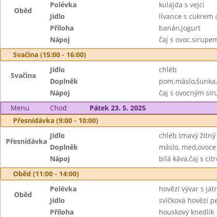
Polévka
kulajda s vejci
Oběd
Jídlo
lívance s cukrem 
Příloha
banán,jogurt
Nápoj
čaj s ovoc.sirupe
Svačina (15:00 - 16:00)
Jídlo
chléb
Svačina
Doplněk
pom.máslo,šunka,
Nápoj
čaj s ovocným si
Menu
Chod
Pátek 23. 5. 2025
Přesnídávka (9:00 - 10:00)
Jídlo
chléb tmavý žitný
Přesnídávka
Doplněk
máslo, med,ovoce
Nápoj
bílá káva,čaj s ci
Oběd (11:00 - 14:00)
Polévka
hovězí vývar s ját
Oběd
Jídlo
svíčková hovězí p
Příloha
houskový knedlík