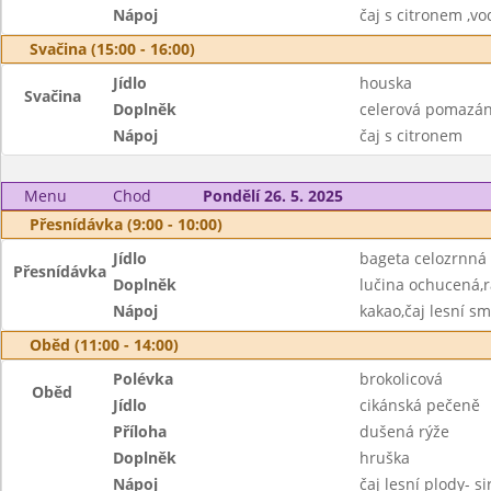
Nápoj
čaj s citronem ,
Svačina (15:00 - 16:00)
Jídlo
houska
Svačina
Doplněk
celerová pomazán
Nápoj
čaj s citronem
Menu
Chod
Pondělí 26. 5. 2025
Přesnídávka (9:00 - 10:00)
Jídlo
bageta celozrnná
Přesnídávka
Doplněk
lučina ochucená,r
Nápoj
kakao,čaj lesní s
Oběd (11:00 - 14:00)
Polévka
brokolicová
Oběd
Jídlo
cikánská pečeně
Příloha
dušená rýže
Doplněk
hruška
Nápoj
čaj lesní plody- s