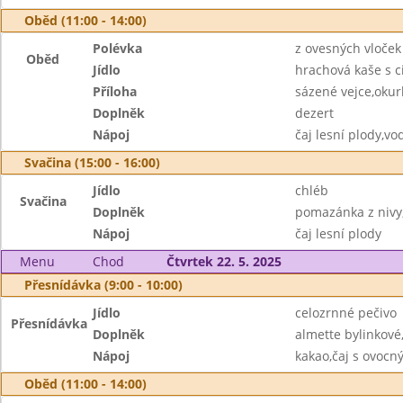
Oběd (11:00 - 14:00)
Polévka
z ovesných vloček
Oběd
Jídlo
hrachová kaše s c
Příloha
sázené vejce,okur
Doplněk
dezert
Nápoj
čaj lesní plody,v
Svačina (15:00 - 16:00)
Jídlo
chléb
Svačina
Doplněk
pomazánka z nivy
Nápoj
čaj lesní plody
Menu
Chod
Čtvrtek 22. 5. 2025
Přesnídávka (9:00 - 10:00)
Jídlo
celozrnné pečivo
Přesnídávka
Doplněk
almette bylinkové
Nápoj
kakao,čaj s ovoc
Oběd (11:00 - 14:00)