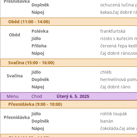
Přesnídávka
Doplněk
ochucená lučina p
Nápoj
kakao,čaj dobré r
Oběd (11:00 - 14:00)
Polévka
frankfurtská
Oběd
Jídlo
rizoto s kuřecím
Příloha
červená řepa ked
Nápoj
čaj dobré ráno,vo
Svačina (15:00 - 16:00)
Jídlo
chléb
Svačina
Doplněk
hermelínová pom
Nápoj
čaj dobré ráno
Menu
Chod
Úterý 6. 5. 2025
Přesnídávka (9:00 - 10:00)
Jídlo
rohlik loupák
Přesnídávka
Doplněk
banán
Nápoj
čokoláda,čaj aloe 