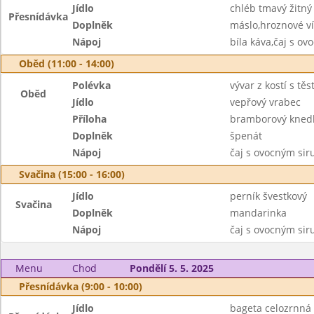
Jídlo
chléb tmavý žitný
Přesnídávka
Doplněk
máslo,hroznové v
Nápoj
bíla káva,čaj s o
Oběd (11:00 - 14:00)
Polévka
vývar z kostí s tě
Oběd
Jídlo
vepřový vrabec
Příloha
bramborový knedl
Doplněk
špenát
Nápoj
čaj s ovocným si
Svačina (15:00 - 16:00)
Jídlo
perník švestkový
Svačina
Doplněk
mandarinka
Nápoj
čaj s ovocným si
Menu
Chod
Pondělí 5. 5. 2025
Přesnídávka (9:00 - 10:00)
Jídlo
bageta celozrnná