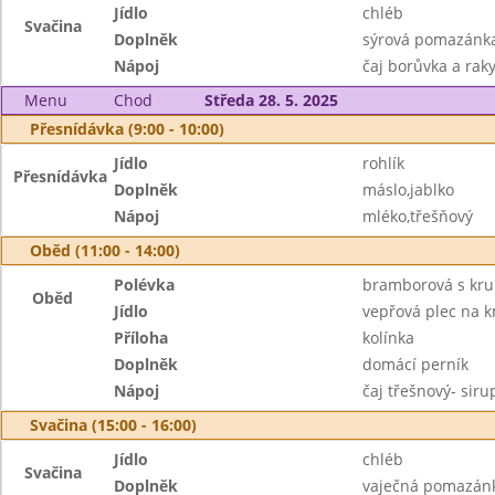
Jídlo
chléb
Svačina
Doplněk
sýrová pomazánka
Nápoj
čaj borůvka a raky
Menu
Chod
Středa 28. 5. 2025
Přesnídávka (9:00 - 10:00)
Jídlo
rohlík
Přesnídávka
Doplněk
máslo,jablko
Nápoj
mléko,třešňový
Oběd (11:00 - 14:00)
Polévka
bramborová s kru
Oběd
Jídlo
vepřová plec na 
Příloha
kolínka
Doplněk
domácí perník
Nápoj
čaj třešnový- siru
Svačina (15:00 - 16:00)
Jídlo
chléb
Svačina
Doplněk
vaječná pomazánka