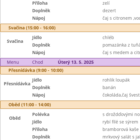
Příloha
zelí
Doplněk
dezert
Nápoj
čaj s citronem ,v
Svačina (15:00 - 16:00)
Jídlo
chléb
Svačina
Doplněk
pomazánka z tuňá
Nápoj
čaj s medem a ci
Menu
Chod
Úterý 13. 5. 2025
Přesnídávka (9:00 - 10:00)
Jídlo
rohlik loupák
Přesnídávka
Doplněk
banán
Nápoj
čokoláda,čaj šves
Oběd (11:00 - 14:00)
Polévka
s droždďovými no
Oběd
Jídlo
rybí filé se sýrem
Příloha
bramborová kaše
Doplněk
mrkvový salát s j