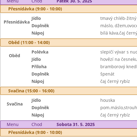
Menu
Chod
Pátek 30. 5. 2025
Přesnídávka (9:00 - 10:00)
Jídlo
tmavý chléb-žitný
Přesnídávka
Doplněk
máslo, džem,ovoc
Nápoj
bílá káva,čaj čern
Oběd (11:00 - 14:00)
Polévka
slepičí vývar s n
Oběd
Jídlo
hovězí na česnek
Příloha
bramborový knedl
Doplněk
špenát
Nápoj
čaj černý rybíz
Svačina (15:00 - 16:00)
Jídlo
houska
Svačina
Doplněk
pom.máslo,strouh
Nápoj
čaj černý rybíz
Menu
Chod
Sobota 31. 5. 2025
Přesnídávka (9:00 - 10:00)