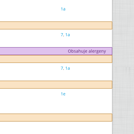
1a
7
,
1a
Obsahuje alergeny
7
,
1a
1e