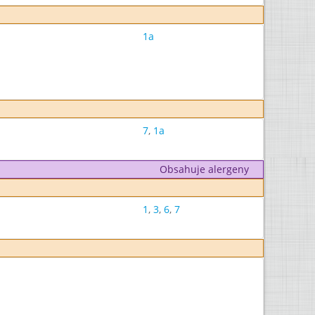
1a
7
,
1a
Obsahuje alergeny
1
,
3
,
6
,
7