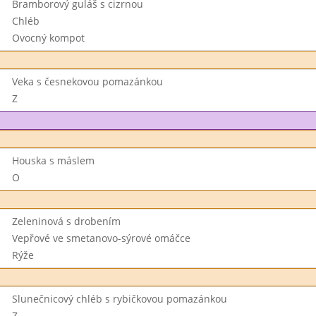
Bramborový guláš s cizrnou
Chléb
Ovocný kompot
Veka s česnekovou pomazánkou
Z
Houska s máslem
O
Zeleninová s drobením
Vepřové ve smetanovo-sýrové omáčce
Rýže
Slunečnicový chléb s rybičkovou pomazánkou
Z