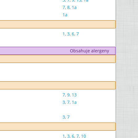
7
,
8
,
1a
1a
1
,
3
,
6
,
7
Obsahuje alergeny
7
,
9
,
13
3
,
7
,
1a
3
,
7
1
,
3
,
6
,
7
,
10