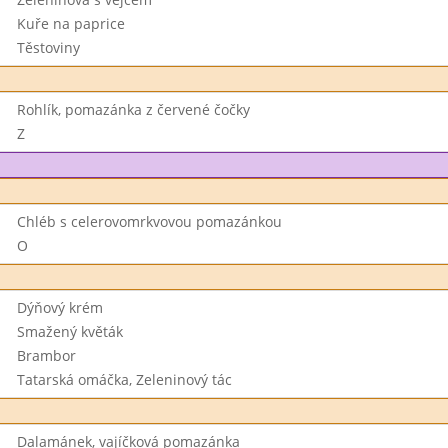
Kuře na paprice
Těstoviny
Rohlík, pomazánka z červené čočky
Z
Chléb s celerovomrkvovou pomazánkou
O
Dýňový krém
Smažený květák
Brambor
Tatarská omáčka, Zeleninový tác
Dalamánek, vajíčková pomazánka