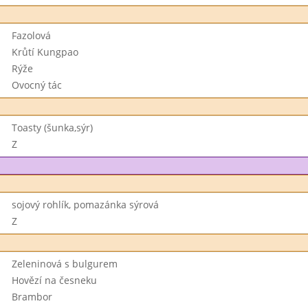
Fazolová
Krůtí Kungpao
Rýže
Ovocný tác
Toasty (šunka,sýr)
Z
sojový rohlík, pomazánka sýrová
Z
Zeleninová s bulgurem
Hovězí na česneku
Brambor