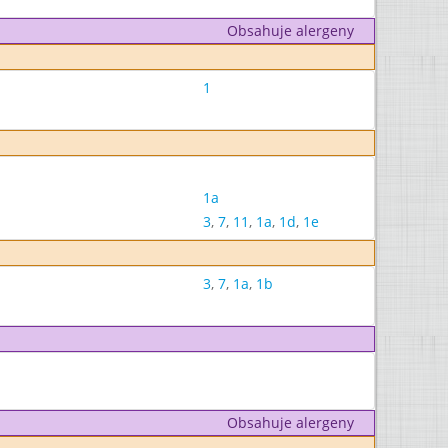
Obsahuje alergeny
1
1a
3
,
7
,
11
,
1a
,
1d
,
1e
3
,
7
,
1a
,
1b
Obsahuje alergeny