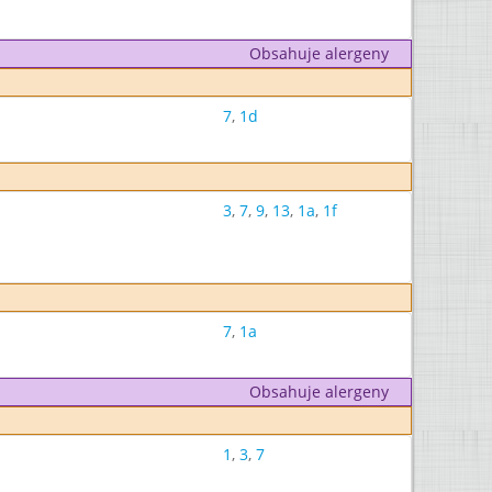
Obsahuje alergeny
7
,
1d
3
,
7
,
9
,
13
,
1a
,
1f
7
,
1a
Obsahuje alergeny
1
,
3
,
7