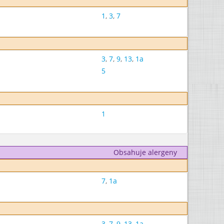
1
,
3
,
7
3
,
7
,
9
,
13
,
1a
5
1
Obsahuje alergeny
7
,
1a
3
,
7
,
9
,
13
,
1a