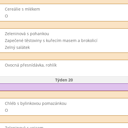
Cereálie s mlékem
O
Zeleninová s pohankou
Zapečené těstoviny s kuřecím masem a brokolicí
Zelný salátek
Ovocná přesnídávka, rohlík
Týden 20
Chléb s bylinkovou pomazánkou
O
Zeleninová s vejcem