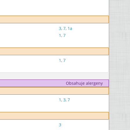
3
,
7
,
1a
1
,
7
1
,
7
Obsahuje alergeny
1
,
3
,
7
3