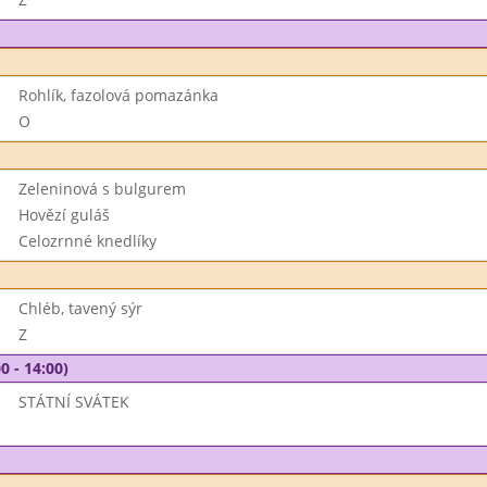
Rohlík, fazolová pomazánka
O
Zeleninová s bulgurem
Hovězí guláš
Celozrnné knedlíky
Chléb, tavený sýr
Z
0 - 14:00)
STÁTNÍ SVÁTEK